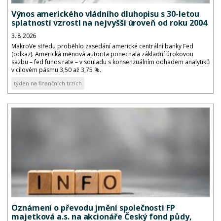
Výnos amerického vládního dluhopisu s 30-letou
splatností vzrostl na nejvyšší úroveň od roku 2004
3. 8. 2026
MakroVe středu proběhlo zasedání americké centrální banky Fed
(odkaz). Americká měnová autorita ponechala základní úrokovou
sazbu – fed funds rate – v souladu s konsenzuálním odhadem analytiků
v cílovém pásmu 3,50 až 3,75 %.
týden na finančních trzích
Oznámení o převodu jmění společnosti FP
majetková a.s. na akcionáře Český fond půdy,