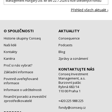
Management Hungary Ltd. ke dni 22.7.2026 u níže uvedených fondů:
Přehled všech aktualit ›
O SPOLEČNOSTI
AKTUALITY
Historie skupiny Conseq
Consequence
Naši lidé
Podcasts
Kontakty
Blog
Kariéra
Zprávy a oznámení
Proč si nás vybrat?
KONTAKTUJTE NÁS
Základní informace
Conseq Investment
Management, a.s.
Povinně uveřejňované
Burzovní palác
informace
Rybná 682/14
Informace o udržitelnosti
110 00 Praha 1
Finanční poradci a investiční
zprostředkovatelé
+420 225 988 225
fondy@conseq.cz