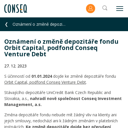
Oznámení o změně depozitáře fondu Orbit Capital, podfond Conseq Venture Debt
Oznámení o změně depozitáře fondu
Orbit Capital, podfond Conseq
Venture Debt
27. 12. 2023
S účinností od
01.01.2024
dojde ke změně depozitáře fondu
Orbit Capital, podfond Conseq Venture Debt
.
Stávajícího depozitáře UniCredit Bank Czech Republic and
Slovakia, a.s.,
nahradí nově společnost Conseq Investment
Management, a.s.
Změna depozitáře fondu nebude mít žádný vliv na klienty ani
jejich smlouvy, nedochází ani k žádným změnám v platebních
instrukcích.
Ke změně depozitáře dojde bez přerušení