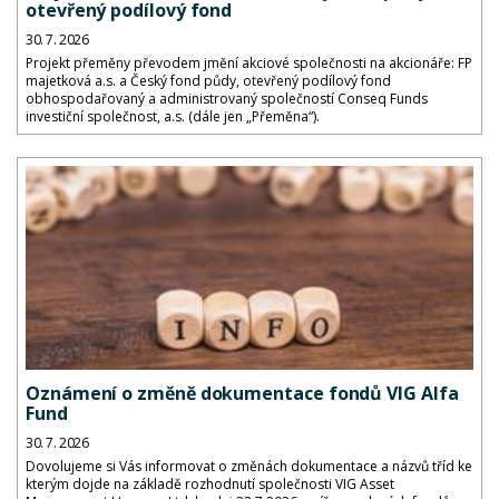
otevřený podílový fond
30. 7. 2026
Projekt přeměny převodem jmění akciové společnosti na akcionáře: FP
majetková a.s. a Český fond půdy, otevřený podílový fond
obhospodařovaný a administrovaný společností Conseq Funds
investiční společnost, a.s. (dále jen „Přeměna“).
Oznámení o změně dokumentace fondů VIG Alfa
Fund
30. 7. 2026
Dovolujeme si Vás informovat o změnách dokumentace a názvů tříd ke
kterým dojde na základě rozhodnutí společnosti VIG Asset