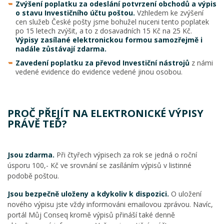
Zvýšení poplatku za odeslání potvrzení obchodů a výpis
o stavu Investičního účtu poštou.
Vzhledem ke zvýšení
cen služeb České pošty jsme bohužel nuceni tento poplatek
po 15 letech zvýšit, a to z dosavadních 15 Kč na 25 Kč.
Výpisy zasílané elektronickou formou samozřejmě i
nadále zůstávají zdarma.
Zavedení poplatku za převod Investiční nástrojů
z námi
vedené evidence do evidence vedené jinou osobou.
PROČ PŘEJÍT NA ELEKTRONICKÉ VÝPISY
PRÁVĚ TEĎ?
Jsou zdarma.
Při čtyřech výpisech za rok se jedná o roční
úsporu 100,- Kč ve srovnání se zasíláním výpisů v listinné
podobě poštou.
Jsou bezpečně uloženy a kdykoliv k dispozici.
O uložení
nového výpisu jste vždy informováni emailovou zprávou. Navíc,
portál Můj Conseq kromě výpisů přináší také denně