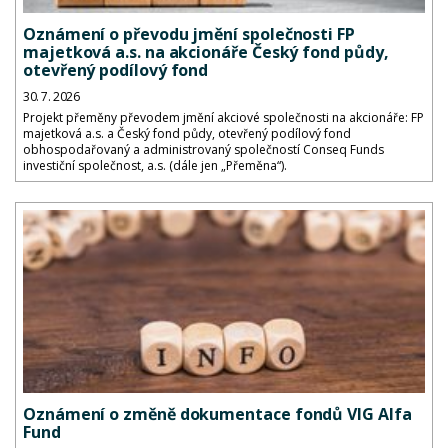
Oznámení o převodu jmění společnosti FP
majetková a.s. na akcionáře Český fond půdy,
otevřený podílový fond
30. 7. 2026
Projekt přeměny převodem jmění akciové společnosti na akcionáře: FP
majetková a.s. a Český fond půdy, otevřený podílový fond
obhospodařovaný a administrovaný společností Conseq Funds
investiční společnost, a.s. (dále jen „Přeměna“).
Oznámení o změně dokumentace fondů VIG Alfa
Fund