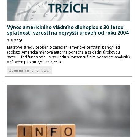
Výnos amerického vládního dluhopisu s 30-letou
splatností vzrostl na nejvyšší úroveň od roku 2004
3. 8. 2026
MakroVe středu proběhlo zasedání americké centrální banky Fed
(odkaz). Americká měnová autorita ponechala základní úrokovou
sazbu – fed funds rate – v souladu s konsenzuálním odhadem analytiků
v cílovém pásmu 3,50 až 3,75 %.
týden na finančních trzích