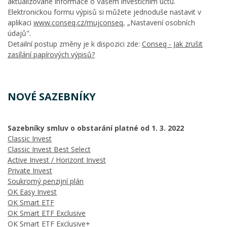
aktualizované informace o Vašem investičním účtu.
Elektronickou formu výpisů si můžete jednoduše nastavit v
aplikaci
www.conseq.cz/mujconseq
, „Nastavení osobních
údajů".
Detailní postup změny je k dispozici zde:
Conseq - Jak zrušit
zasílání papírových výpisů?
NOVÉ SAZEBNÍKY
Sazebníky smluv o obstarání platné od 1. 3. 2022
Classic Invest
Classic Invest Best Select
Active Invest / Horizont Invest
Private Invest
Soukromý penzijní plán
OK Easy Invest
OK Smart ETF
OK Smart ETF Exclusive
OK Smart ETF Exclusive+