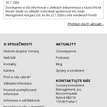
30. 7. 2026
Dovolujeme si Vás informovat o změnách dokumentace a názvů tříd ke
kterým dojde na základě rozhodnutí společnosti VIG Asset
Management Hungary Ltd. ke dni 22.7.2026 u níže uvedených fondů:
Přehled všech aktualit ›
O SPOLEČNOSTI
AKTUALITY
Historie skupiny Conseq
Consequence
Naši lidé
Podcasts
Kontakty
Blog
Kariéra
Zprávy a oznámení
Proč si nás vybrat?
KONTAKTUJTE NÁS
Základní informace
Conseq Investment
Management, a.s.
Povinně uveřejňované
Burzovní palác
informace
Rybná 682/14
Informace o udržitelnosti
110 00 Praha 1
Finanční poradci a investiční