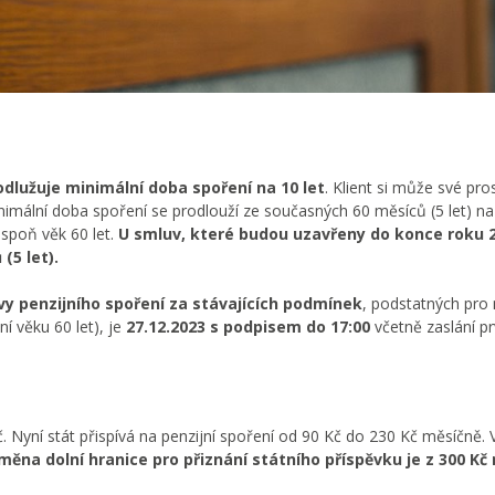
odlužuje minimální doba spoření na 10 let
. Klient si může své pro
nimální doba spoření se prodlouží ze současných 60 měsíců (5 let) n
espoň věk 60 let.
U smluv, které budou uzavřeny do konce roku 2
(5 let).
y penzijního spoření
za stávajících podmínek
, podstatných pro
í věku 60 let), je
27.12.2023 s podpisem do 17:00
včetně zaslání pr
. Nyní stát přispívá na penzijní spoření od 90 Kč do 230 Kč měsíčně. 
měna dolní hranice pro přiznání státního příspěvku je z 300 Kč 