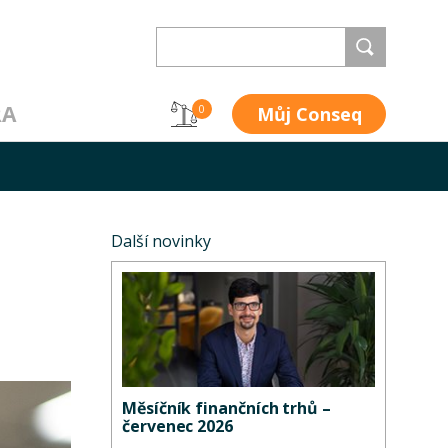
RA
Můj Conseq
0
Další novinky
Měsíčník finančních trhů –
červenec 2026