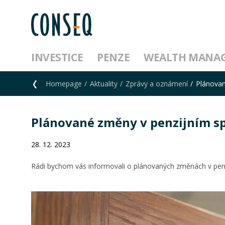
INVESTICE
PENZE
WEALTH MANA
Homepage
Aktuality
Zprávy a oznámení
Plánovan
Plánované změny v penzijním sp
28. 12. 2023
Rádi bychom vás informovali o plánovaných změnách v penz