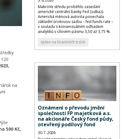
3. 8. 2026
MakroVe středu proběhlo zasedání
americké centrální banky Fed (odkaz).
Americká měnová autorita ponechala
základní úrokovou sazbu – fed funds rate –
v souladu s konsenzuálním odhadem
analytiků v cílovém pásmu 3,50 až 3,75 %.
týden na finančních trzích
středky
a 120
023,
 nárok na
vní
Oznámení o převodu jmění
společnosti FP majetková a.s.
na akcionáře Český fond půdy,
Výše
otevřený podílový fond
na 500 Kč,
30. 7. 2026