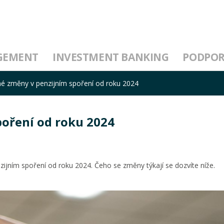
GEMENT
INVESTMENT BANKING
PODPO
é změny v penzijním spoření od roku 2024
oření od roku 2024
ijním spoření od roku 2024. Čeho se změny týkají se dozvíte níže.