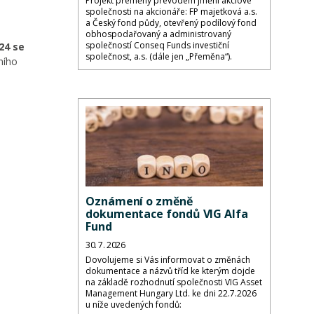
Projekt přeměny převodem jmění akciové
společnosti na akcionáře: FP majetková a.s.
a Český fond půdy, otevřený podílový fond
obhospodařovaný a administrovaný
společností Conseq Funds investiční
24 se
společnost, a.s. (dále jen „Přeměna“).
ního
Oznámení o změně
dokumentace fondů VIG Alfa
Fund
30. 7. 2026
Dovolujeme si Vás informovat o změnách
dokumentace a názvů tříd ke kterým dojde
na základě rozhodnutí společnosti VIG Asset
Management Hungary Ltd. ke dni 22.7.2026
u níže uvedených fondů: