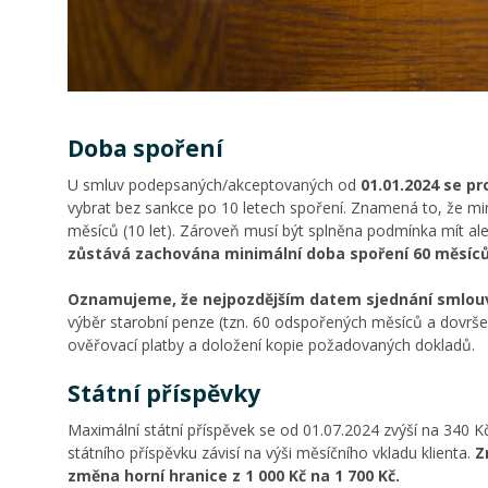
Doba spoření
U smluv podepsaných/akceptovaných od
01.01.2024 se pr
vybrat bez sankce po 10 letech spoření. Znamená to, že mi
měsíců (10 let). Zároveň musí být splněna podmínka mít al
zůstává zachována minimální doba spoření 60 měsíců 
Oznamujeme, že nejpozdějším datem sjednání smlouv
výběr starobní penze (tzn. 60 odspořených měsíců a dovršen
ověřovací platby a doložení kopie požadovaných dokladů.
Státní příspěvky
Maximální státní příspěvek se od 01.07.2024 zvýší na 340 Kč
státního příspěvku závisí na výši měsíčního vkladu klienta.
Z
změna horní hranice z 1 000 Kč na 1 700 Kč.