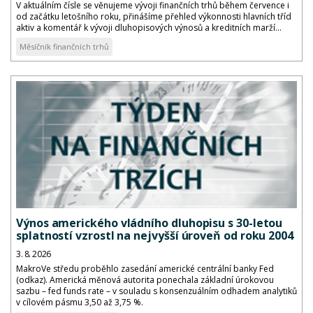
V aktuálním čísle se věnujeme vývoji finančních trhů během července i
od začátku letošního roku, přinášíme přehled výkonnosti hlavních tříd
aktiv a komentář k vývoji dluhopisových výnosů a kreditních marží...
Měsíčník finančních trhů
Výnos amerického vládního dluhopisu s 30-letou
splatností vzrostl na nejvyšší úroveň od roku 2004
3. 8. 2026
MakroVe středu proběhlo zasedání americké centrální banky Fed
(odkaz). Americká měnová autorita ponechala základní úrokovou
sazbu – fed funds rate – v souladu s konsenzuálním odhadem analytiků
v cílovém pásmu 3,50 až 3,75 %.