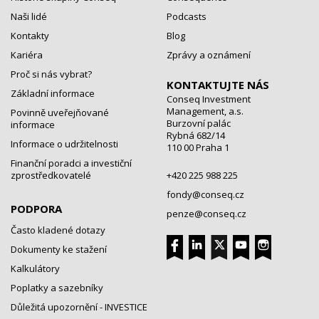
Naši lidé
Podcasts
Kontakty
Blog
Kariéra
Zprávy a oznámení
Proč si nás vybrat?
KONTAKTUJTE NÁS
Základní informace
Conseq Investment
Management, a.s.
Povinně uveřejňované
Burzovní palác
informace
Rybná 682/14
Informace o udržitelnosti
110 00 Praha 1
Finanční poradci a investiční
zprostředkovatelé
+420 225 988 225
fondy@conseq.cz
PODPORA
penze@conseq.cz
Často kladené dotazy
Dokumenty ke stažení
Kalkulátory
Poplatky a sazebníky
Důležitá upozornění - INVESTICE