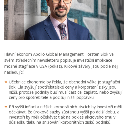
Hlavní ekonom Apollo Global Management Torsten Slok ve
svém středečním newsletteru popisuje investiční implikace
možné stagflace v USA (
odkaz
). Klíčové závěry jsou podle něj
následující:
Učebnice ekonomie by řekla, že obchodní válka je stagflační
šok. Cla zvyšují spotřebitelské ceny a korporátní zisky jsou
nižší, protože podniky buď musí část cel zaplatit, nebo zvyšují
ceny pro spotřebitele a pociťují nižší poptávku.
Při vyšší inflaci a nižších korporátních ziscích by investoři měli
očekávat, že úrokové sazby zůstanou vyšší po delší dobu, a
investoři by měli očekávat tlak na pokles akciového trhu v
důsledku tlaku na snižování korporátních zisků podniků.