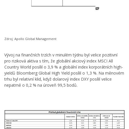
Zdroj: Apollo Global Management
Vývoj na finančních trzích v minulém týdnu byl velice pozitivní
pro riziková aktiva s tím, že globální akciový index MSCI All
Country World posílil o 3,9 % a globální index korporátních high-
yieldů Bloomberg Global High Yield posílil o 1,3 %. Na měnovém
trhu byl relativní klid, když dolarový index DXY posílil velice
nepatrně o 0,2 % na úroveň 99,5 bodů.