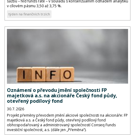
sazbu – fed funds rate – v souladu s konsenzuálním odhadem analytiků
v cílovém pásmu 3,50 až 3,75 %.
týden na finančních trzích
Oznámení o převodu jmění společnosti FP
majetková a.s. na akcionáře Český fond půdy,
otevřený podílový fond
30. 7. 2026
Projekt přeměny převodem jmění akciové společnosti na akcionáře: FP
majetková a.s. a Český fond půdy, otevřený podílový fond
obhospodařovaný a administrovaný společností Conseq Funds
investiční společnost, a.s. (dále jen „Přeměna“).