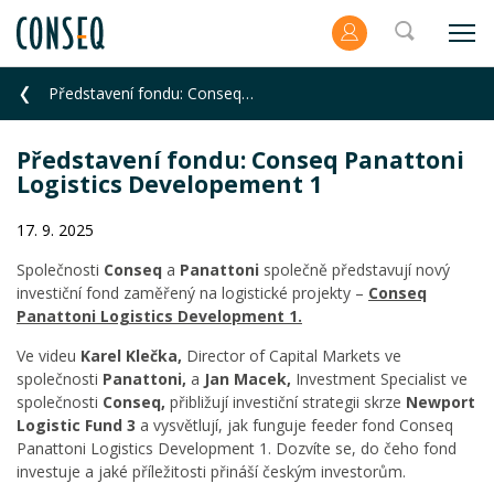
Představení fondu: Conseq Panattoni Logistics Developement 1
Představení fondu: Conseq Panattoni
Logistics Developement 1
17. 9. 2025
Společnosti
Conseq
a
Panattoni
společně představují nový
investiční fond zaměřený na logistické projekty –
Conseq
Panattoni Logistics Development 1.
Ve videu
Karel Klečka,
Director of Capital Markets ve
společnosti
Panattoni,
a
Jan Macek,
Investment Specialist ve
společnosti
Conseq,
přibližují investiční strategii skrze
Newport
Logistic Fund 3
a vysvětlují, jak funguje feeder fond Conseq
Panattoni Logistics Development 1. Dozvíte se, do čeho fond
investuje a jaké příležitosti přináší českým investorům.