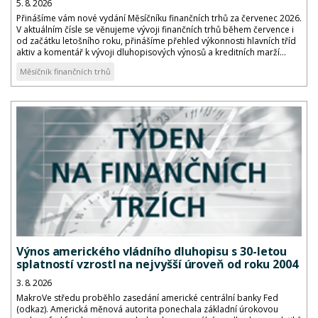
5. 8. 2026
Přinášíme vám nové vydání Měsíčníku finančních trhů za červenec 2026.
V aktuálním čísle se věnujeme vývoji finančních trhů během července i
od začátku letošního roku, přinášíme přehled výkonnosti hlavních tříd
aktiv a komentář k vývoji dluhopisových výnosů a kreditních marží...
Měsíčník finančních trhů
Výnos amerického vládního dluhopisu s 30-letou
splatností vzrostl na nejvyšší úroveň od roku 2004
3. 8. 2026
MakroVe středu proběhlo zasedání americké centrální banky Fed
(odkaz). Americká měnová autorita ponechala základní úrokovou