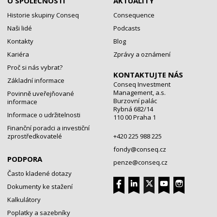
O SPOLEČNOSTI
AKTUALITY
Historie skupiny Conseq
Consequence
Naši lidé
Podcasts
Kontakty
Blog
Kariéra
Zprávy a oznámení
Proč si nás vybrat?
KONTAKTUJTE NÁS
Základní informace
Conseq Investment
Management, a.s.
Povinně uveřejňované
Burzovní palác
informace
Rybná 682/14
Informace o udržitelnosti
110 00 Praha 1
Finanční poradci a investiční
zprostředkovatelé
+420 225 988 225
fondy@conseq.cz
PODPORA
penze@conseq.cz
Často kladené dotazy
Dokumenty ke stažení
Kalkulátory
Poplatky a sazebníky