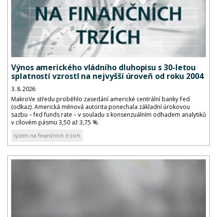
Výnos amerického vládního dluhopisu s 30-letou
splatností vzrostl na nejvyšší úroveň od roku 2004
3. 8. 2026
MakroVe středu proběhlo zasedání americké centrální banky Fed
(odkaz). Americká měnová autorita ponechala základní úrokovou
sazbu – fed funds rate – v souladu s konsenzuálním odhadem analytiků
v cílovém pásmu 3,50 až 3,75 %.
týden na finančních trzích