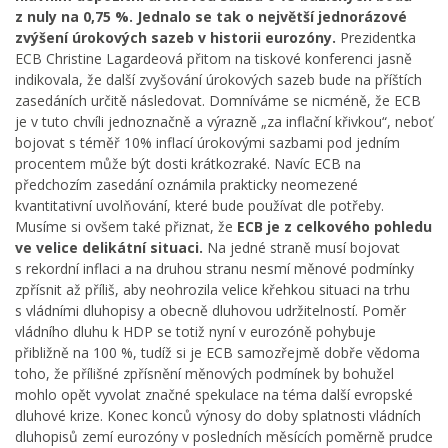
z nuly na 0,75 %. Jednalo se tak o největší jednorázové
zvýšení úrokových sazeb v historii eurozóny.
Prezidentka
ECB Christine Lagardeová přitom na tiskové konferenci jasně
indikovala, že další zvyšování úrokových sazeb bude na příštích
zasedáních určitě následovat. Domníváme se nicméně, že ECB
je v tuto chvíli jednoznačně a výrazně „za inflační křivkou“, neboť
bojovat s téměř 10% inflací úrokovými sazbami pod jedním
procentem může být dosti krátkozraké. Navíc ECB na
předchozím zasedání oznámila prakticky neomezené
kvantitativní uvolňování, které bude používat dle potřeby.
Musíme si ovšem také přiznat, že
ECB je z celkového pohledu
ve velice delikátní situaci.
Na jedné straně musí bojovat
s rekordní inflaci a na druhou stranu nesmí měnové podmínky
zpřísnit až příliš, aby neohrozila velice křehkou situaci na trhu
s vládními dluhopisy a obecně dluhovou udržitelností. Poměr
vládního dluhu k HDP se totiž nyní v eurozóně pohybuje
přibližně na 100 %, tudíž si je ECB samozřejmě dobře vědoma
toho, že přílišné zpřísnění měnových podmínek by bohužel
mohlo opět vyvolat značné spekulace na téma další evropské
dluhové krize. Konec konců výnosy do doby splatnosti vládních
dluhopisů zemí eurozóny v posledních měsících poměrně prudce