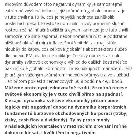
Klíčovým důvodem této negativní dynamiky je samozřejmě
extrémně zvýšená inflace, jejíž průměrná globální hodnota je
v tuto chvíli na 10 %, což je nejvyšší hodnota za několik
posledních dekád. Přestože nominální mzdy poměrně slušně
rostou, reálná inflačně očištěná dynamika mezd je v tuto chvíli
samozřejmě silně záporná, neboť nominální růst je podstatně
nižší než aktuální míra inflace. Spotřebitelé tak mají stále
hlouběji do kapsy, což celková globální slabost sektoru služeb
dle indexu PMI evidentně indikuje. Celkový obrázek aktuální
dynamiky světové ekonomiky a výhled do dalších šesti měsíce
pak indikuje globální kompozitní index nákupních manažerů, jenž
je určitým váženým průměrem indexů v průmyslu a ve službách.
Ten přitom poklesl z červencových 50,8 bodů na 49,3 bodů.
Můžeme proto nyní jednoznačně tvrdit, že mírná recese
světové ekonomiky je v tuto chvíli přímo na spadnutí.
Klesající dynamika světové ekonomiky přitom bude
logicky mít negativní dopad na dynamiku korporátních
fundamentů burzovně obchodovaných korporací (tržby,
zisky, cash flow a dividendy). Ty by proto mohly
v následujících kvartálech v meziročním srovnání mírně
dokonce klesat. I kvůli těmto negativním