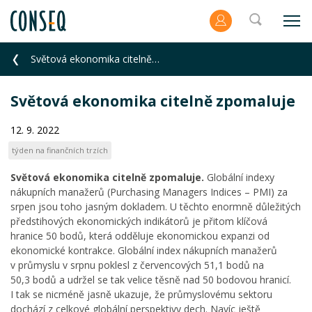
Světová ekonomika citelně zpomaluje
Světová ekonomika citelně zpomaluje
12. 9. 2022
týden na finančních trzích
Světová ekonomika citelně zpomaluje.
Globální indexy
nákupních manažerů (Purchasing Managers Indices – PMI) za
srpen jsou toho jasným dokladem. U těchto enormně důležitých
předstihových ekonomických indikátorů je přitom klíčová
hranice 50 bodů, která odděluje ekonomickou expanzi od
ekonomické kontrakce. Globální index nákupních manažerů
v průmyslu v srpnu poklesl z červencových 51,1 bodů na
50,3 bodů a udržel se tak velice těsně nad 50 bodovou hranicí.
I tak se nicméně jasně ukazuje, že průmyslovému sektoru
dochází z celkové globální perspektivy dech. Navíc ještě