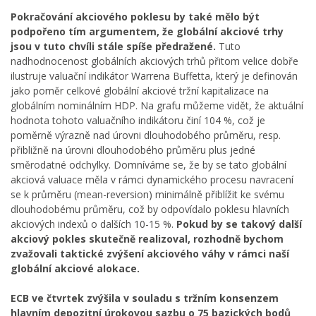
Pokračování akciového poklesu by také mělo být
podpořeno tím argumentem, že globální akciové trhy
jsou v tuto chvíli stále spíše předražené.
Tuto
nadhodnocenost globálních akciových trhů přitom velice dobře
ilustruje valuační indikátor Warrena Buffetta, který je definován
jako poměr celkové globální akciové tržní kapitalizace na
globálním nominálním HDP. Na grafu můžeme vidět, že aktuální
hodnota tohoto valuačního indikátoru činí 104 %, což je
poměrně výrazně nad úrovni dlouhodobého průměru, resp.
přibližně na úrovni dlouhodobého průměru plus jedné
směrodatné odchylky. Domníváme se, že by se tato globální
akciová valuace měla v rámci dynamického procesu navracení
se k průměru (mean-reversion) minimálně přiblížit ke svému
dlouhodobému průměru, což by odpovídalo poklesu hlavních
akciových indexů o dalších 10-15 %.
Pokud by se takový další
akciový pokles skutečně realizoval, rozhodně bychom
zvažovali taktické zvýšení akciového váhy v rámci naší
globální akciové alokace.
ECB ve čtvrtek zvýšila v souladu s tržním konsenzem
hlavním depozitní úrokovou sazbu o 75 bazických bodů