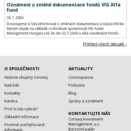
Oznámení o změně dokumentace fondů VIG Alfa
Fund
30. 7. 2026
Dovolujeme si Vás informovat o změnách dokumentace a názvů tříd ke
kterým dojde na základě rozhodnutí společnosti VIG Asset
Management Hungary Ltd. ke dni 22.7.2026 u níže uvedených fondů:
Přehled všech aktualit ›
O SPOLEČNOSTI
AKTUALITY
Historie skupiny Conseq
Consequence
Naši lidé
Podcasts
Kontakty
Blog
Kariéra
Zprávy a oznámení
Proč si nás vybrat?
KONTAKTUJTE NÁS
Základní informace
Conseq Investment
Management, a.s.
Povinně uveřejňované
Burzovní palác
informace