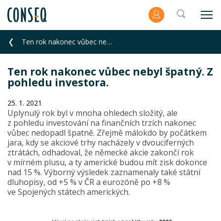
Ten rok nakonec vůbec nebyl špatný. Z pohledu investora.
Ten rok nakonec vůbec nebyl špatný. Z
pohledu investora.
25. 1. 2021
Uplynulý rok byl v mnoha ohledech složitý, ale
z pohledu investování na finančních trzích nakonec
vůbec nedopadl špatně. Zřejmě málokdo by počátkem
jara, kdy se akciové trhy nacházely v dvouciferných
ztrátách, odhadoval, že německé akcie zakončí rok
v mírném plusu, a ty americké budou mít zisk dokonce
nad 15 %. Výborný výsledek zaznamenaly také státní
dluhopisy, od +5 % v ČR a eurozóně po +8 %
ve Spojených státech amerických.