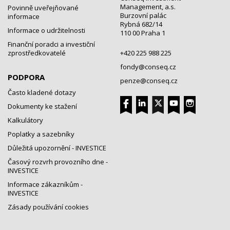
Management, a.s.
Povinně uveřejňované
Burzovní palác
informace
Rybná 682/14
Informace o udržitelnosti
110 00 Praha 1
Finanční poradci a investiční
zprostředkovatelé
+420 225 988 225
fondy@conseq.cz
PODPORA
penze@conseq.cz
Často kladené dotazy
Dokumenty ke stažení
Kalkulátory
Poplatky a sazebníky
Důležitá upozornění - INVESTICE
Časový rozvrh provozního dne -
INVESTICE
Informace zákazníkům -
INVESTICE
Zásady používání cookies