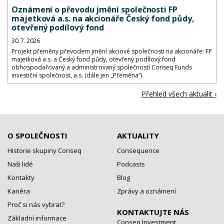
Oznámení o převodu jmění společnosti FP
majetková a.s. na akcionáře Český fond půdy,
otevřený podílový fond
30. 7. 2026
Projekt přeměny převodem jmění akciové společnosti na akcionáře: FP
majetková a.s. a Český fond půdy, otevřený podílový fond
obhospodařovaný a administrovaný společností Conseq Funds
investiční společnost, a.s. (dále jen „Přeměna“).
Přehled všech aktualit ›
O SPOLEČNOSTI
AKTUALITY
Historie skupiny Conseq
Consequence
Naši lidé
Podcasts
Kontakty
Blog
Kariéra
Zprávy a oznámení
Proč si nás vybrat?
KONTAKTUJTE NÁS
Základní informace
Conseq Investment