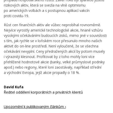
rizikových aktiv, která se svezla na vlně optimismu
po amerických volbách a s postupnou aplikací vakcín
proti covidu-19.
Růst cen finančních aktiv ale vůbec neprobíhal rovnoměrně.
Nejvíce vyrostly americké technologické akcie, hnané vzhůru
vysokými očekáváními budoucích zisků, mimo jiné v souvislosti
s tím, jak rychle se v loňském roce přesunulo mnoho našich
aktivit do on-line prostředí. Není vyloučené, že se všechna
očekávání nevyplní. Ceny předražených akcií by potom musely
i výrazněji klesnout. Profitovat by z toho mohly loni více
přehlížené hodnotové akcie (banky, velké průmyslové podniky
apod.) nebo regiony, které loni zaostávaly, například střední
a východní Evropa, jejíž akcie propadly o 18 %.
David Kufa
Ředitel oddělení korporátních a privátních klientů
Upozornění k publikovaným článkům ›