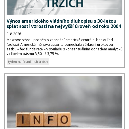
Výnos amerického vládního dluhopisu s 30-letou
splatností vzrostl na nejvyšší úroveň od roku 2004
3. 8. 2026
MakroVe středu proběhlo zasedání americké centrální banky Fed
(odkaz). Americká měnová autorita ponechala základní úrokovou
sazbu – fed funds rate – v souladu s konsenzuálním odhadem analytiků
v cílovém pásmu 3,50 až 3,75 %.
týden na finančních trzích