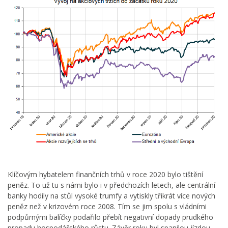
Klíčovým hybatelem finančních trhů v roce 2020 bylo tištění
peněz. To už tu s námi bylo i v předchozích letech, ale centrální
banky hodily na stůl vysoké trumfy a vytiskly třikrát více nových
peněz než v krizovém roce 2008. Tím se jim spolu s vládními
podpůrnými balíčky podařilo přebít negativní dopady prudkého
propadu hospodářského růstu. Závěr roku byl spanilou jízdou