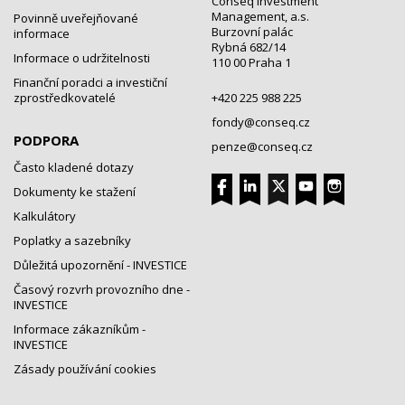
Conseq Investment
Management, a.s.
Povinně uveřejňované
Burzovní palác
informace
Rybná 682/14
Informace o udržitelnosti
110 00 Praha 1
Finanční poradci a investiční
zprostředkovatelé
+420 225 988 225
fondy@conseq.cz
PODPORA
penze@conseq.cz
Často kladené dotazy
Dokumenty ke stažení
Kalkulátory
Poplatky a sazebníky
Důležitá upozornění - INVESTICE
Časový rozvrh provozního dne -
INVESTICE
Informace zákazníkům -
INVESTICE
Zásady používání cookies