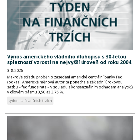
Výnos amerického vládního dluhopisu s 30-letou
splatností vzrostl na nejvyšší úroveň od roku 2004
3. 8. 2026
MakroVe středu proběhlo zasedání americké centrální banky Fed
(odkaz). Americká měnová autorita ponechala základní úrokovou
sazbu – fed funds rate – v souladu s konsenzuálním odhadem analytiků
v cílovém pásmu 3,50 až 3,75 %.
týden na finančních trzích