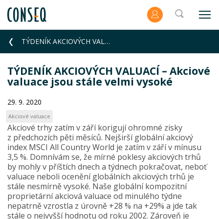
TÝDENÍK AKCIOVÝCH VALUACÍ – Akciové valuace jsou stále velmi vysoké
TÝDENÍK AKCIOVÝCH VALUACÍ – Akciové
valuace jsou stále velmi vysoké
29. 9. 2020
Akciové valuace
Akciové trhy zatím v září korigují ohromné zisky
z předchozích pěti měsíců. Nejširší globální akciový
index MSCI All Country World je zatím v září v mínusu
3,5 %. Domnívám se, že mírné poklesy akciových trhů
by mohly v příštích dnech a týdnech pokračovat, neboť
valuace neboli ocenění globálních akciových trhů je
stále nesmírně vysoké. Naše globální kompozitní
proprietární akciová valuace od minulého týdne
nepatrně vzrostla z úrovně +28 % na +29% a jde tak
stále o nejvyšší hodnotu od roku 2002. Zároveň je