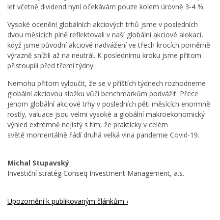
let včetně dividend nyní očekávám pouze kolem úrovně 3-4 %.
Vysoké ocenění globálních akciových trhů jsme v posledních
dvou měsících plně reflektovali v naší globální akciové alokaci,
když jsme původní akciové nadvážení ve třech krocích poměrně
výrazně snížili až na neutrál. K poslednímu kroku jsme přitom
přistoupili před třemi týdny.
Nemohu přitom vyloučit, že se v příštích týdnech rozhodneme
globální akciovou složku vůči benchmarkům podvážit. Přece
jenom globální akciové trhy v posledních pěti měsících enormně
rostly, valuace jsou velmi vysoké a globální makroekonomický
výhled extrémně nejistý s tím, že prakticky v celém
světě momentálně řádí druhá velká vlna pandemie Covid-19.
Michal Stupavský
Investiční stratég Conseq Investment Management, a.s.
Upozornění k publikovaným článkům ›