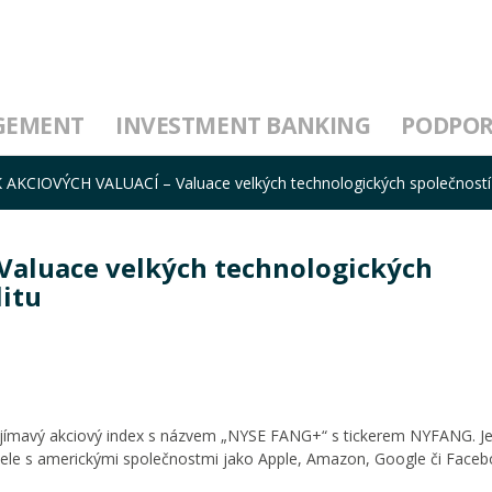
GEMENT
INVESTMENT BANKING
PODPO
AKCIOVÝCH VALUACÍ – Valuace velkých technologických společností 
aluace velkých technologických
litu
ajímavý akciový index s názvem „NYSE FANG+“ s tickerem NYFANG. J
v čele s americkými společnostmi jako Apple, Amazon, Google či Faceb