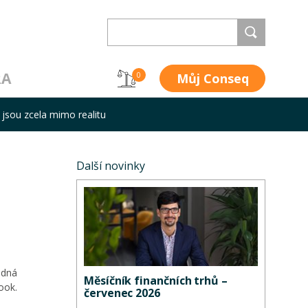
RA
Můj Conseq
0
jsou zcela mimo realitu
Další novinky
edná
Měsíčník finančních trhů –
ook.
červenec 2026