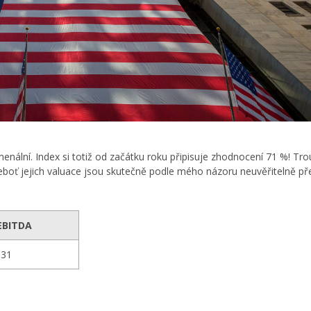
nální. Index si totiž od začátku roku připisuje zhodnocení 71 %! Tro
 neboť jejich valuace jsou skutečně podle mého názoru neuvěřitelně př
EBITDA
31