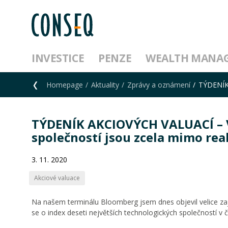
INVESTICE
PENZE
WEALTH MANA
Homepage
Aktuality
Zprávy a oznámení
TÝDENÍK 
TÝDENÍK AKCIOVÝCH VALUACÍ – V
společností jsou zcela mimo rea
3. 11. 2020
Akciové valuace
Na našem terminálu Bloomberg jsem dnes objevil velice z
se o index deseti největších technologických společností 