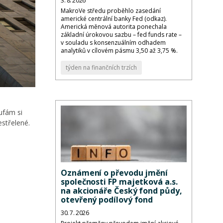
3. 8. 2026
MakroVe středu proběhlo zasedání
americké centrální banky Fed (odkaz).
Americká měnová autorita ponechala
základní úrokovou sazbu – fed funds rate –
v souladu s konsenzuálním odhadem
analytiků v cílovém pásmu 3,50 až 3,75 %.
týden na finančních trzích
ufám si
estřelené.
Oznámení o převodu jmění
společnosti FP majetková a.s.
na akcionáře Český fond půdy,
otevřený podílový fond
30. 7. 2026