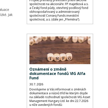
Projekt přeměny převodem jmění akciové
společnosti na akcionáře: FP majetková a.s.
a Český fond půdy, otevřený podílový fond
aluace
obhospodařovaný a administrovaný
ízké. Jak
společností Conseq Funds investiční
společnost, a.s. (dále jen „Přeměna“).
Oznámení o změně
dokumentace fondů VIG Alfa
Fund
30. 7. 2026
Dovolujeme si Vás informovat o změnách
dokumentace a názvů tříd ke kterým dojde
na základě rozhodnutí společnosti VIG Asset
Management Hungary Ltd. ke dni 22.7.2026
u níže uvedených fondů: