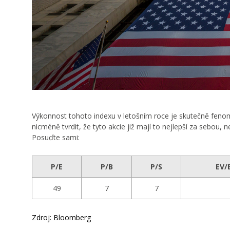
Výkonnost tohoto indexu v letošním roce je skutečně fenome
nicméně tvrdit, že tyto akcie již mají to nejlepší za sebou,
Posuďte sami:
P/E
P/B
P/S
EV/
49
7
7
Zdroj: Bloomberg