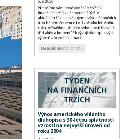
5. 8. 2026
Přinášíme vám nové vydání Měsíčníku
finančních trhů za červenec 2026. V
aktuálním čísle se věnujeme vývoji finančních
trhů během července i od začátku letošního
roku, přinášíme přehled výkonnosti hlavních
tříd aktiv a komentář k vývoji dluhopisových
výnosů a kreditních marží...
Měsíčník finančních trhů
Výnos amerického vládního
dluhopisu s 30-letou splatností
vzrostl na nejvyšší úroveň od
roku 2004