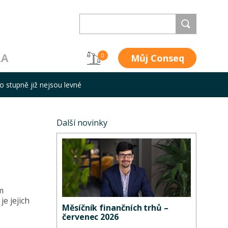
RA
Můj Conseq
0
stupně již nejsou levné
Další novinky
m
e jejich
Měsíčník finančních trhů –
červenec 2026