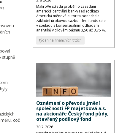
3. 8. 2026
MakroVe středu proběhlo zasedání
americké centrální banky Fed (odkaz).
Americká měnová autorita ponechala
základní úrokovou sazbu – fed funds rate –
ýnosovou
v souladu s konsenzuálním odhadem
analytiků v cílovém pásmu 3,50 až 3,75 %.
ádních
týden na finančních trzích
yboval
o stupně
itom
byly
Oznámení o převodu jmění
společnosti FP majetková a.s.
na akcionáře Český fond půdy,
azických
otevřený podílový fond
růměru, což
30. 7. 2026