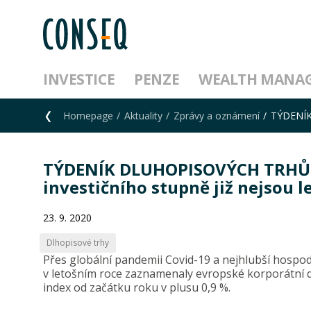
INVESTICE
PENZE
WEALTH MANA
Homepage
Aktuality
Zprávy a oznámení
TÝDENÍK 
TÝDENÍK DLUHOPISOVÝCH TRHŮ –
investičního stupně již nejsou l
23. 9. 2020
Dlhopisové trhy
Přes globální pandemii Covid-19 a nejhlubší hospod
v letošním roce zaznamenaly evropské korporátní dl
index od začátku roku v plusu 0,9 %.