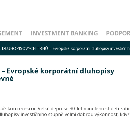
GEMENT
INVESTMENT BANKING
PODPO
DLUHOPISOVÝCH TRHŮ – Evropské korporátní dluhopisy investičního 
 Evropské korporátní dluhopisy
evné
ářskou recesi od Velké deprese 30. let minulého století zatí
uhopisy investičního stupně velmi dobrou výkonnost, když j