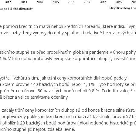
e pomocí kreditních marží neboli kreditních spreadů, které indikují v
kové sazby, tedy výnosy do doby splatnosti relativně bezrizikových vl
vestičního stupně se před propuknutím globální pandemie v únoru poh
. V tuto dobu proto byly evropské korporátní dluhopisy investičníh
střelil vzhůru s tím, jak tržní ceny korporátních dluhopisů padaly.
a kolem úrovně 140 bazických bodů neboli 1,4 %. Tyto hodnoty se př
růměru na úrovni 80 bazických bodů neboli 0,8 %. To indikovalo, že 
ě března velice atraktivně oceněny.
ačaly tržní ceny korporátních dluhopisů od konce března silně růst,
 pojil výrazný pokles indexu kreditních marží až k aktuální úrovni 57 b
arží přibližně 20 bazických bodů pod úrovní dlouhodobého historické p
ičního stupně již nejsou zdaleka levné.