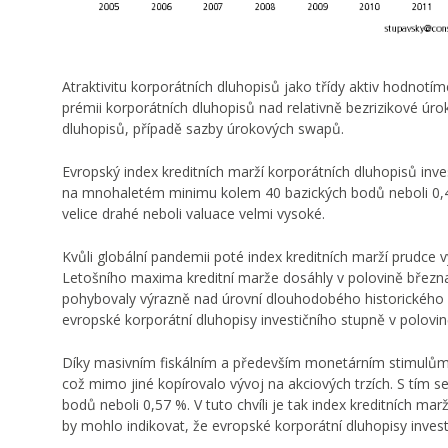
Atraktivitu korporátních dluhopisů jako třídy aktiv hodnotím
prémii korporátních dluhopisů nad relativně bezrizikové úro
dluhopisů, případě sazby úrokových swapů.
Evropský index kreditních marží korporátních dluhopisů in
na mnohaletém minimu kolem 40 bazických bodů neboli 0,4 %
velice drahé neboli valuace velmi vysoké.
Kvůli globální pandemii poté index kreditních marží prudce vy
Letošního maxima kreditní marže dosáhly v polovině březn
pohybovaly výrazně nad úrovní dlouhodobého historického p
evropské korporátní dluhopisy investičního stupně v polovin
Díky masivním fiskálním a především monetárním stimulům z
což mimo jiné kopírovalo vývoj na akciových trzích. S tím se
bodů neboli 0,57 %. V tuto chvíli je tak index kreditních m
by mohlo indikovat, že evropské korporátní dluhopisy invest