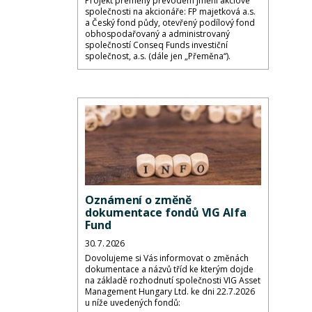
Projekt přeměny převodem jmění akciové
společnosti na akcionáře: FP majetková a.s.
a Český fond půdy, otevřený podílový fond
obhospodařovaný a administrovaný
společností Conseq Funds investiční
společnost, a.s. (dále jen „Přeměna“).
Oznámení o změně
dokumentace fondů VIG Alfa
Fund
30. 7. 2026
Dovolujeme si Vás informovat o změnách
dokumentace a názvů tříd ke kterým dojde
na základě rozhodnutí společnosti VIG Asset
Management Hungary Ltd. ke dni 22.7.2026
u níže uvedených fondů: