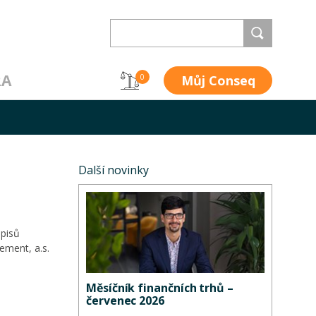
RA
Můj Conseq
0
Další novinky
opisů
ement, a.s.
Měsíčník finančních trhů –
červenec 2026