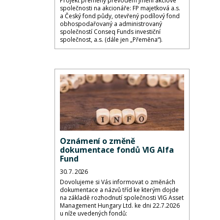
Projekt přeměny převodem jmění akciové
společnosti na akcionáře: FP majetková a.s.
a Český fond půdy, otevřený podílový fond
obhospodařovaný a administrovaný
společností Conseq Funds investiční
společnost, a.s. (dále jen „Přeměna“).
Oznámení o změně
dokumentace fondů VIG Alfa
Fund
30. 7. 2026
Dovolujeme si Vás informovat o změnách
dokumentace a názvů tříd ke kterým dojde
na základě rozhodnutí společnosti VIG Asset
Management Hungary Ltd. ke dni 22.7.2026
u níže uvedených fondů: