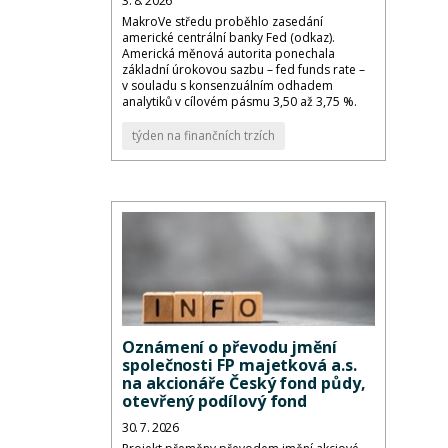
3. 8. 2026
MakroVe středu proběhlo zasedání
americké centrální banky Fed (odkaz).
Americká měnová autorita ponechala
základní úrokovou sazbu – fed funds rate –
v souladu s konsenzuálním odhadem
analytiků v cílovém pásmu 3,50 až 3,75 %.
týden na finančních trzích
Oznámení o převodu jmění
společnosti FP majetková a.s.
na akcionáře Český fond půdy,
otevřený podílový fond
30. 7. 2026