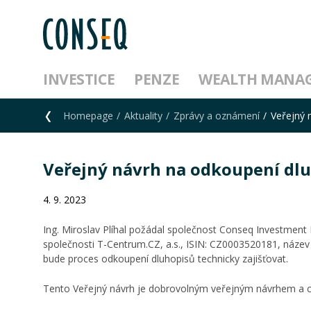
INVESTICE
PENZE
WEALTH MANA
Homepage
Aktuality
Zprávy a oznámení
Veřejný 
Veřejný návrh na odkoupení dl
4. 9. 2023
Ing. Miroslav Plíhal požádal společnost Conseq Investmen
společnosti T-Centrum.CZ, a.s., ISIN: CZ0003520181, náz
bude proces odkoupení dluhopisů technicky zajišťovat.
Tento Veřejný návrh je dobrovolným veřejným návrhem a ce