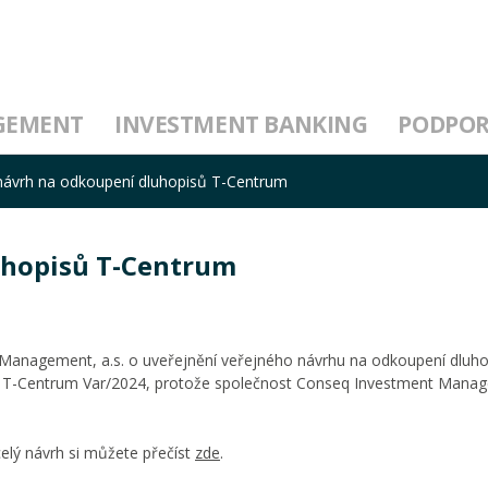
GEMENT
INVESTMENT BANKING
PODPO
návrh na odkoupení dluhopisů T-Centrum
uhopisů T-Centrum
t Management, a.s. o uveřejnění veřejného návrhu na odkoupení dluh
ev T-Centrum Var/2024, protože společnost Conseq Investment Manag
lý návrh si můžete přečíst
zde
.