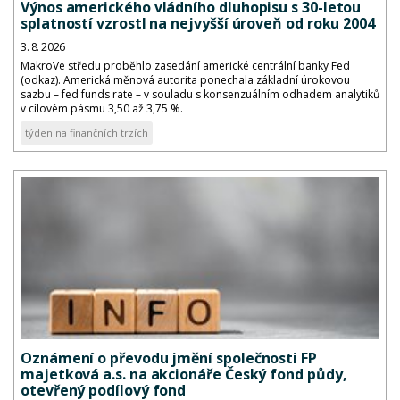
Výnos amerického vládního dluhopisu s 30-letou
splatností vzrostl na nejvyšší úroveň od roku 2004
3. 8. 2026
MakroVe středu proběhlo zasedání americké centrální banky Fed
(odkaz). Americká měnová autorita ponechala základní úrokovou
sazbu – fed funds rate – v souladu s konsenzuálním odhadem analytiků
v cílovém pásmu 3,50 až 3,75 %.
týden na finančních trzích
Oznámení o převodu jmění společnosti FP
majetková a.s. na akcionáře Český fond půdy,
otevřený podílový fond