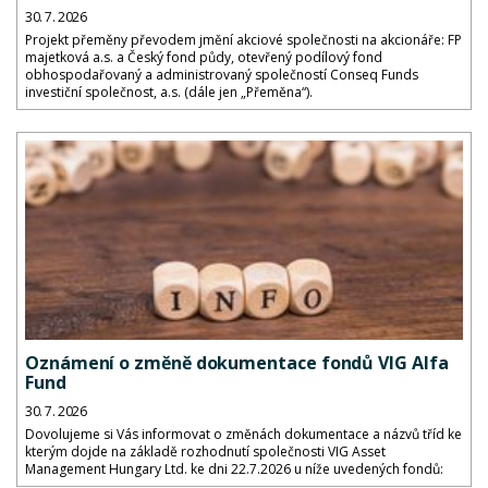
30. 7. 2026
Projekt přeměny převodem jmění akciové společnosti na akcionáře: FP
majetková a.s. a Český fond půdy, otevřený podílový fond
obhospodařovaný a administrovaný společností Conseq Funds
investiční společnost, a.s. (dále jen „Přeměna“).
Oznámení o změně dokumentace fondů VIG Alfa
Fund
30. 7. 2026
Dovolujeme si Vás informovat o změnách dokumentace a názvů tříd ke
kterým dojde na základě rozhodnutí společnosti VIG Asset
Management Hungary Ltd. ke dni 22.7.2026 u níže uvedených fondů: