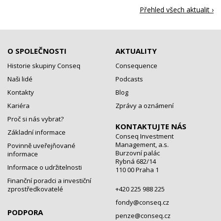
Přehled všech aktualit ›
O SPOLEČNOSTI
AKTUALITY
Historie skupiny Conseq
Consequence
Naši lidé
Podcasts
Kontakty
Blog
Kariéra
Zprávy a oznámení
Proč si nás vybrat?
KONTAKTUJTE NÁS
Základní informace
Conseq Investment
Management, a.s.
Povinně uveřejňované
Burzovní palác
informace
Rybná 682/14
Informace o udržitelnosti
110 00 Praha 1
Finanční poradci a investiční
zprostředkovatelé
+420 225 988 225
fondy@conseq.cz
PODPORA
penze@conseq.cz