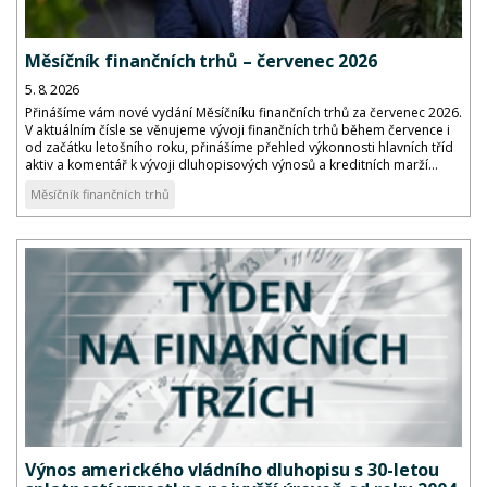
Měsíčník finančních trhů – červenec 2026
5. 8. 2026
Přinášíme vám nové vydání Měsíčníku finančních trhů za červenec 2026.
V aktuálním čísle se věnujeme vývoji finančních trhů během července i
od začátku letošního roku, přinášíme přehled výkonnosti hlavních tříd
aktiv a komentář k vývoji dluhopisových výnosů a kreditních marží...
Měsíčník finančních trhů
Výnos amerického vládního dluhopisu s 30-letou