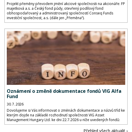
Projekt přeměny převodem jmění akciové společnosti na akcionáře: FP
majetková a.s. a Český fond půdy, otevřený podílový fond
obhospodařovaný a administrovaný společností Conseq Funds
investiční společnost, a.s. (dále jen „Přeměna“).
Oznámení o změně dokumentace fondů VIG Alfa
Fund
30. 7. 2026
Dovolujeme si Vás informovat o změnách dokumentace a názvů tříd ke
kterým dojde na základě rozhodnutí společnosti VIG Asset
Management Hungary Ltd. ke dni 22.7.2026 u níže uvedených fondů:
Přehled všech aktualit ›