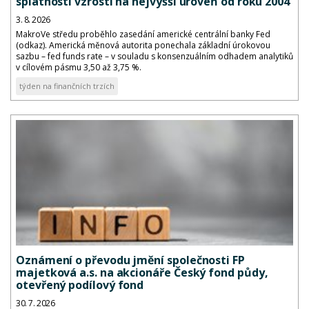
splatností vzrostl na nejvyšší úroveň od roku 2004
3. 8. 2026
MakroVe středu proběhlo zasedání americké centrální banky Fed
(odkaz). Americká měnová autorita ponechala základní úrokovou
sazbu – fed funds rate – v souladu s konsenzuálním odhadem analytiků
v cílovém pásmu 3,50 až 3,75 %.
týden na finančních trzích
Oznámení o převodu jmění společnosti FP
majetková a.s. na akcionáře Český fond půdy,
otevřený podílový fond
30. 7. 2026