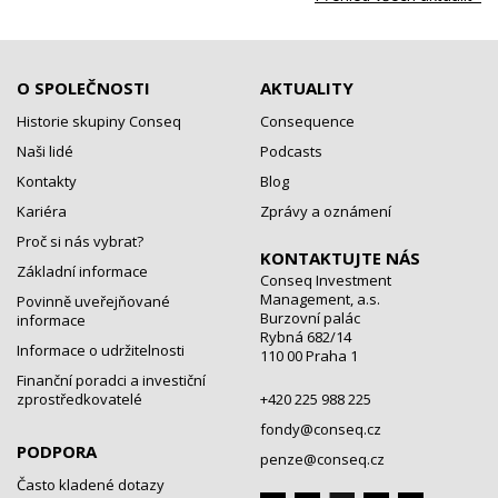
O SPOLEČNOSTI
AKTUALITY
Historie skupiny Conseq
Consequence
Naši lidé
Podcasts
Kontakty
Blog
Kariéra
Zprávy a oznámení
Proč si nás vybrat?
KONTAKTUJTE NÁS
Základní informace
Conseq Investment
Management, a.s.
Povinně uveřejňované
Burzovní palác
informace
Rybná 682/14
Informace o udržitelnosti
110 00 Praha 1
Finanční poradci a investiční
zprostředkovatelé
+420 225 988 225
fondy@conseq.cz
PODPORA
penze@conseq.cz
Často kladené dotazy