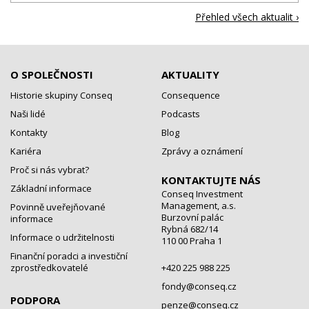
Přehled všech aktualit ›
O SPOLEČNOSTI
AKTUALITY
Historie skupiny Conseq
Consequence
Naši lidé
Podcasts
Kontakty
Blog
Kariéra
Zprávy a oznámení
Proč si nás vybrat?
KONTAKTUJTE NÁS
Základní informace
Conseq Investment
Management, a.s.
Povinně uveřejňované
Burzovní palác
informace
Rybná 682/14
Informace o udržitelnosti
110 00 Praha 1
Finanční poradci a investiční
zprostředkovatelé
+420 225 988 225
fondy@conseq.cz
PODPORA
penze@conseq.cz