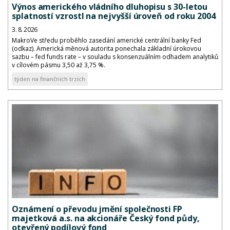
Výnos amerického vládního dluhopisu s 30-letou
splatností vzrostl na nejvyšší úroveň od roku 2004
3. 8. 2026
MakroVe středu proběhlo zasedání americké centrální banky Fed
(odkaz). Americká měnová autorita ponechala základní úrokovou
sazbu – fed funds rate – v souladu s konsenzuálním odhadem analytiků
v cílovém pásmu 3,50 až 3,75 %.
týden na finančních trzích
Oznámení o převodu jmění společnosti FP
majetková a.s. na akcionáře Český fond půdy,
otevřený podílový fond