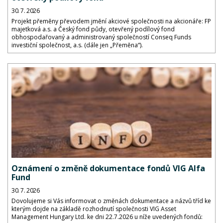
30. 7. 2026
Projekt přeměny převodem jmění akciové společnosti na akcionáře: FP
majetková a.s. a Český fond půdy, otevřený podílový fond
obhospodařovaný a administrovaný společností Conseq Funds
investiční společnost, a.s. (dále jen „Přeměna“).
Oznámení o změně dokumentace fondů VIG Alfa
Fund
30. 7. 2026
Dovolujeme si Vás informovat o změnách dokumentace a názvů tříd ke
kterým dojde na základě rozhodnutí společnosti VIG Asset
Management Hungary Ltd. ke dni 22.7.2026 u níže uvedených fondů: