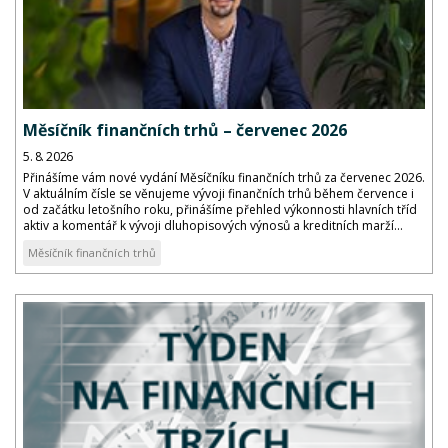
Měsíčník finančních trhů – červenec 2026
5. 8. 2026
Přinášíme vám nové vydání Měsíčníku finančních trhů za červenec 2026.
V aktuálním čísle se věnujeme vývoji finančních trhů během července i
od začátku letošního roku, přinášíme přehled výkonnosti hlavních tříd
aktiv a komentář k vývoji dluhopisových výnosů a kreditních marží...
Měsíčník finančních trhů