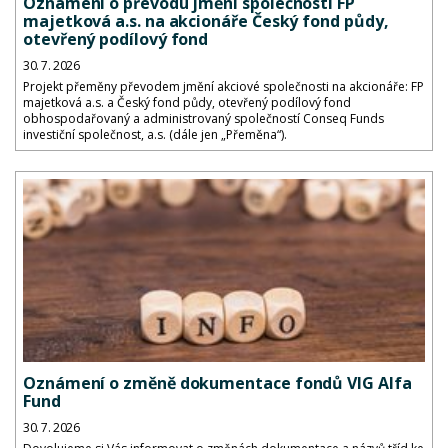
Oznámení o převodu jmění společnosti FP
majetková a.s. na akcionáře Český fond půdy,
otevřený podílový fond
30. 7. 2026
Projekt přeměny převodem jmění akciové společnosti na akcionáře: FP
majetková a.s. a Český fond půdy, otevřený podílový fond
obhospodařovaný a administrovaný společností Conseq Funds
investiční společnost, a.s. (dále jen „Přeměna“).
Oznámení o změně dokumentace fondů VIG Alfa
Fund
30. 7. 2026