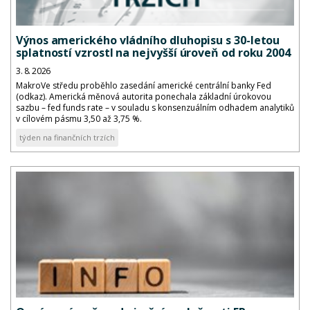
Výnos amerického vládního dluhopisu s 30-letou
splatností vzrostl na nejvyšší úroveň od roku 2004
3. 8. 2026
MakroVe středu proběhlo zasedání americké centrální banky Fed
(odkaz). Americká měnová autorita ponechala základní úrokovou
sazbu – fed funds rate – v souladu s konsenzuálním odhadem analytiků
v cílovém pásmu 3,50 až 3,75 %.
týden na finančních trzích