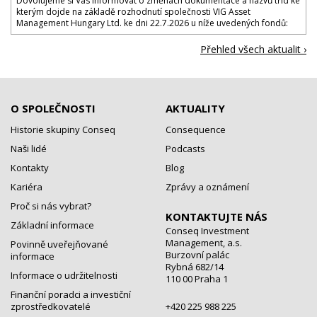
Dovolujeme si Vás informovat o změnách dokumentace a názvů tříd ke
kterým dojde na základě rozhodnutí společnosti VIG Asset
Management Hungary Ltd. ke dni 22.7.2026 u níže uvedených fondů:
Přehled všech aktualit ›
O SPOLEČNOSTI
AKTUALITY
Historie skupiny Conseq
Consequence
Naši lidé
Podcasts
Kontakty
Blog
Kariéra
Zprávy a oznámení
Proč si nás vybrat?
KONTAKTUJTE NÁS
Základní informace
Conseq Investment
Management, a.s.
Povinně uveřejňované
Burzovní palác
informace
Rybná 682/14
Informace o udržitelnosti
110 00 Praha 1
Finanční poradci a investiční
zprostředkovatelé
+420 225 988 225