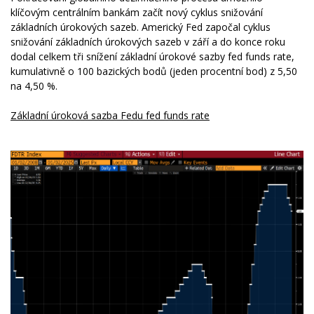
klíčovým centrálním bankám začít nový cyklus snižování
základních úrokových sazeb. Americký Fed započal cyklus
snižování základních úrokových sazeb v září a do konce roku
dodal celkem tři snížení základní úrokové sazby fed funds rate,
kumulativně o 100 bazických bodů (jeden procentní bod) z 5,50
na 4,50 %.
Základní úroková sazba Fedu fed funds rate