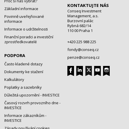
Proč si nás vybrat?
KONTAKTUJTE NÁS
Základní informace
Conseq Investment
Management, a.s.
Povinně uveřejňované
Burzovní palác
informace
Rybná 682/14
Informace o udržitelnosti
110 00 Praha 1
Finanční poradci a investiční
zprostředkovatelé
+420 225 988 225
fondy@conseq.cz
PODPORA
penze@conseq.cz
Často kladené dotazy
Dokumenty ke stažení
Kalkulátory
Poplatky a sazebníky
Důležitá upozornění - INVESTICE
Časový rozvrh provozního dne -
INVESTICE
Informace zákazníkům -
INVESTICE
Zásady používání cookies