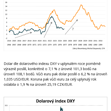
Dolar dle dolarového indexu DXY v uplynulém roce poměrně
výrazně posílil, konkrétně o 7,1 % z úrovně 101,3 bodů na
úroveň 108,1 bodů. Vůči euru pak dolar posílil o 6,2 % na úroveň
1,035 USD/EUR. Koruna pak vůči euru za celý uplynulý rok
oslabila o 1,9 % na úroveň 25,19 CZK/EUR.