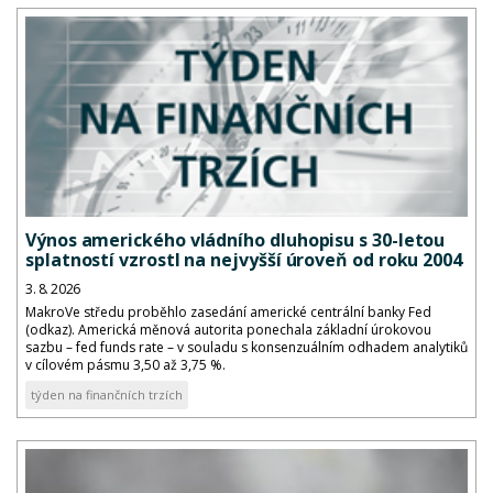
Výnos amerického vládního dluhopisu s 30-letou
splatností vzrostl na nejvyšší úroveň od roku 2004
3. 8. 2026
MakroVe středu proběhlo zasedání americké centrální banky Fed
(odkaz). Americká měnová autorita ponechala základní úrokovou
sazbu – fed funds rate – v souladu s konsenzuálním odhadem analytiků
v cílovém pásmu 3,50 až 3,75 %.
týden na finančních trzích