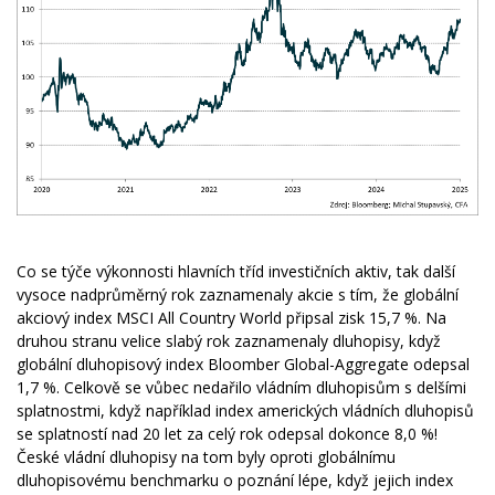
Co se týče výkonnosti hlavních tříd investičních aktiv, tak další
vysoce nadprůměrný rok zaznamenaly akcie s tím, že globální
akciový index MSCI All Country World připsal zisk 15,7 %. Na
druhou stranu velice slabý rok zaznamenaly dluhopisy, když
globální dluhopisový index Bloomber Global-Aggregate odepsal
1,7 %. Celkově se vůbec nedařilo vládním dluhopisům s delšími
splatnostmi, když například index amerických vládních dluhopisů
se splatností nad 20 let za celý rok odepsal dokonce 8,0 %!
České vládní dluhopisy na tom byly oproti globálnímu
dluhopisovému benchmarku o poznání lépe, když jejich index