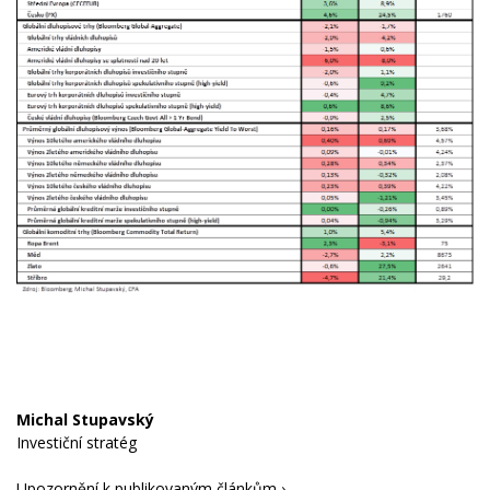
Michal Stupavský
Investiční stratég
Upozornění k publikovaným článkům ›