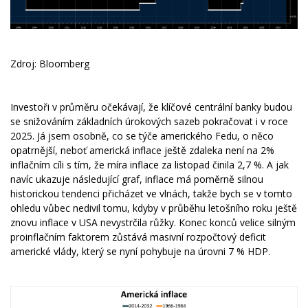
Zdroj: Bloomberg
Investoři v průměru očekávají, že klíčové centrální banky budou
se snižováním základních úrokových sazeb pokračovat i v roce
2025. Já jsem osobně, co se týče amerického Fedu, o něco
opatrnější, neboť americká inflace ještě zdaleka není na 2%
inflačním cíli s tím, že míra inflace za listopad činila 2,7 %. A jak
navíc ukazuje následující graf, inflace má poměrně silnou
historickou tendenci přicházet ve vlnách, takže bych se v tomto
ohledu vůbec nedivil tomu, kdyby v průběhu letošního roku ještě
znovu inflace v USA nevystrčila růžky. Konec konců velice silným
proinflačním faktorem zůstává masivní rozpočtový deficit
americké vlády, který se nyní pohybuje na úrovni 7 % HDP.