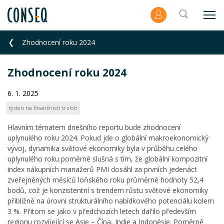
Zhodnocení roku 2024
Zhodnocení roku 2024
6. 1. 2025
týden na finančních trzích
Hlavním tématem dnešního reportu bude zhodnocení
uplynulého roku 2024. Pokud jde o globální makroekonomický
vývoj, dynamika světové ekonomiky byla v průběhu celého
uplynulého roku poměrně slušná s tím, že globální kompozitní
index nákupních manažerů PMI dosáhl za prvních jedenáct
zveřejněných měsíců loňského roku průměrné hodnoty 52,4
bodů, což je konzistentní s trendem růstu světové ekonomiky
přibližně na úrovni strukturálního nabídkového potenciálu kolem
3 %. Přitom se jako v předchozích letech dařilo především
regionu rozvíjející se Asie – Čína, Indie a Indonésie. Poměrně