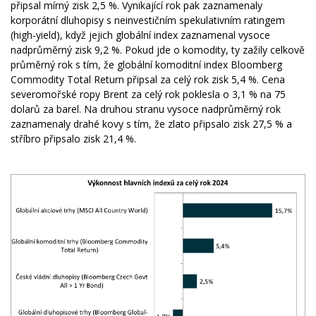
připsal mírný zisk 2,5 %. Vynikající rok pak zaznamenaly
korporátní dluhopisy s neinvestičním spekulativním ratingem
(high-yield), když jejich globální index zaznamenal vysoce
nadprůměrný zisk 9,2 %. Pokud jde o komodity, ty zažily celkově
průměrný rok s tím, že globální komoditní index Bloomberg
Commodity Total Return připsal za celý rok zisk 5,4 %. Cena
severomořské ropy Brent za celý rok poklesla o 3,1 % na 75
dolarů za barel. Na druhou stranu vysoce nadprůměrný rok
zaznamenaly drahé kovy s tím, že zlato připsalo zisk 27,5 % a
stříbro připsalo zisk 21,4 %.