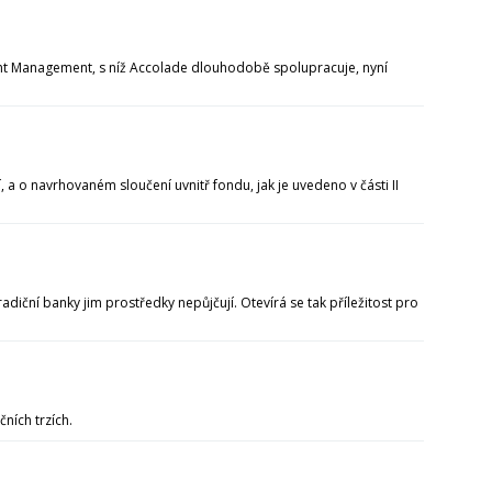
tment Management, s níž Accolade dlouhodobě spolupracuje, nyní
a o navrhovaném sloučení uvnitř fondu, jak je uvedeno v části II
iční banky jim prostředky nepůjčují. Otevírá se tak příležitost pro
čních trzích.