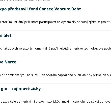
 Expo představil fond Conseq Venture Debt
storům unikátní příležitost participovat na dynamicky se rozvíjejícím segmentu
í úlet
bných akciových investorů momentálně patří největší americké technologické sp
oye Norte
 připomínám rybu na suchu. Jen otvírám naprázdno pusu, aniž by přišlo jen o špe
rgie – zajímavé zisky
indexy v čele s americkými blízko historických maxim, ceny dluhopisů vyšponov