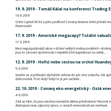
19. 9. 2019 - Tomáš Kálal na konferenci Trading
19. 9. 2019
Orbit Capital SICAV a jeho podfond Conseq Venture Debt přináší inve
financování.
17. 9. 2019 - Americké megacapy? Totální valuačn
17. 9. 2019
Mezi nejpopulárnější akcie v držení velkých institucionálních i dro
Jsou to zároveň společnosti s největší tržní kapitalizací na světě,...
12. 9. 2019 - Hořící nebe cestou na vrchol Huand
9. 9. 2019
Snažím se zrychleným dýcháním vehnat do plic více vzduchu. Ale spíš
dobrovolně. Proč tedy? Když to je jen začátek...
22. 10. 2019 - Conseq eko-energetický - čistá ene
4. 9. 2019
Zdá se Vám, že jsou všechna investiční aktiva předražená? Akciové 
dluhopisů nese záporný výnos, o cenách nemovitostí ani nemluvě.