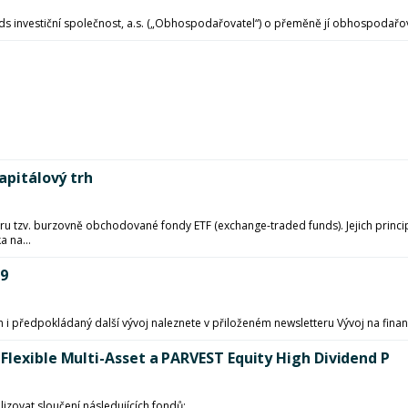
s investiční společnost, a.s. („Obhospodařovatel“) o přeměně jí obhospodařo
apitálový trh
ru tzv. burzovně obchodované fondy ETF (exchange-traded funds). Jejich princip
 na...
19
h i předpokládaný další vývoj naleznete v přiloženém newsletteru Vývoj na finan
Flexible Multi-Asset a PARVEST Equity High Dividend P
lizovat sloučení následujících fondů: