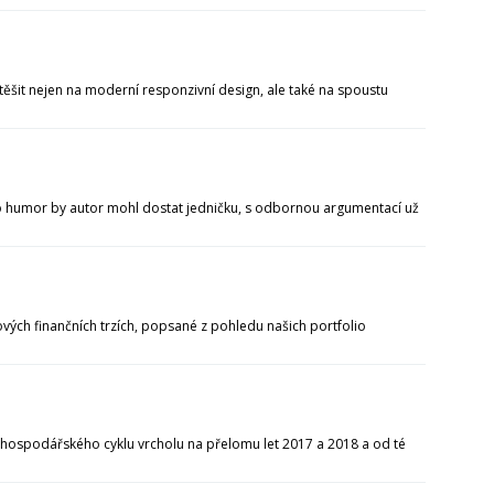
těšit nejen na moderní responzivní design, ale také na spoustu
 pro humor by autor mohl dostat jedničku, s odbornou argumentací už
ových finančních trzích, popsané z pohledu našich portfolio
ospodářského cyklu vrcholu na přelomu let 2017 a 2018 a od té