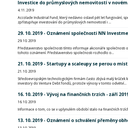
Investice do průmyslových nemovitostí v novém
4. 11. 2019
Accolade Industrial Fund, který nedávno oslavil pět let fungování, 
zpřístupňuje investování do průmyslových nemovitostí i ...
29. 10. 2019 - Oznámení společnosti NN Investm
29. 10. 2019
Představenstvo společnosti tímto informuje akcionáře společnosti o 
tohoto oznámení. Představenstvo společnosti rozhodlo o...
21. 10. 2019 - Startupy a scaleupy se perou o míst
21. 10. 2019
Středoevropským technologickým firmám často zbývá malý krůček k tom
investory do Venture Debt fondů, protože výnosy v tomto odvětví...
16. 10. 2019 - Vývoj na finančních trzích - září 201
16. 10. 2019
Informace o tom, co se v uplynulém období stalo na finančních trzíc
13. 10. 2019 - Oznámení o schválení přeměny o
13. 10. 2019