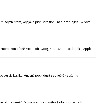
 mladých firem, kdy jako první v regionu nabízíme jejich úvěrové
olečnosti, konkrétně Microsoft, Google, Amazon, Facebook a Apple.
tku víc kyslíku. Hnusný pocit dusit se a ještě ke všemu
ané tak, že téměř třetina všech celosvětově obchodovaných