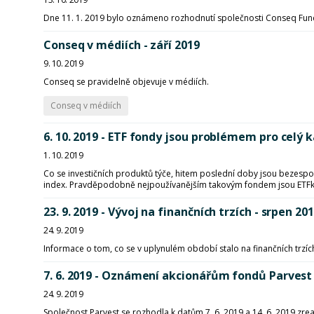
Dne 11. 1. 2019 bylo oznámeno rozhodnutí společnosti Conseq Fund
Conseq v médiích - září 2019
9. 10. 2019
Conseq se pravidelně objevuje v médiích.
Conseq v médiích
6. 10. 2019 - ETF fondy jsou problémem pro celý k
1. 10. 2019
Co se investičních produktů týče, hitem poslední doby jsou bezespo
index. Pravděpodobně nejpoužívanějším takovým fondem jsou ETFka
23. 9. 2019 - Vývoj na finančních trzích - srpen 20
24. 9. 2019
Informace o tom, co se v uplynulém období stalo na finančních trzíc
7. 6. 2019 - Oznámení akcionářům fondů Parvest 
24. 9. 2019
Společnost Parvest se rozhodla k datům 7. 6. 2019 a 14. 6. 2019 zrea