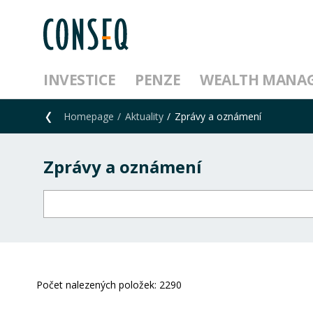
INVESTICE
PENZE
WEALTH MANA
Homepage
Aktuality
Zprávy a oznámení
Zprávy a oznámení
Počet nalezených položek:
2290