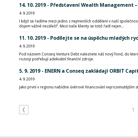
14. 10. 2019 - Představení Wealth Management – 
4. 9. 2019
I když se řadíme mezi jedno z nejmenších oddělení v naší společnosti
dojem vážně nezáleží“. Mezi naše klienty se totiž řadí nejen...
11. 10. 2019 - Podílejte se na úspěchu mladých ry
4. 9. 2019
Pod názvem Conseq Venture Debt naleznete náš nový fond, do kterého 
rozvoji potřebují adekvátní finanční zdroje.
5. 9. 2019 - ENERN a Conseq zakládají ORBIT Cap
4. 9. 2019
Jako první v regionu nabídne úvěrové financování nejrozvinutějším st
1