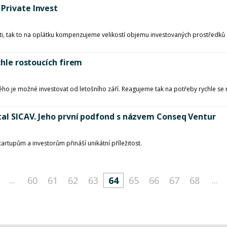
Private Invest
, tak to na oplátku kompenzujeme velikostí objemu investovaných prostředků ze s
chle rostoucích firem
je možné investovat od letošního září. Reagujeme tak na potřeby rychle se rozv
ital SICAV. Jeho první podfond s názvem Conseq Ventur
artupům a investorům přináší unikátní příležitost.
...
...
60
61
62
63
64
65
66
67
68