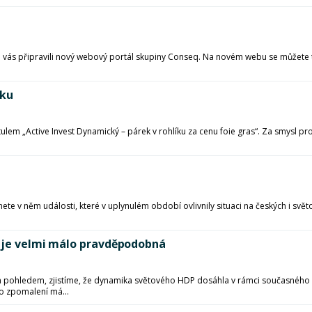
ro vás připravili nový webový portál skupiny Conseq. Na novém webu se můžete 
íku
tulem „Active Invest Dynamický – párek v rohlíku za cenu foie gras“. Za smysl
ete v něm události, které v uplynulém období ovlivnily situaci na českých i svět
y je velmi málo pravděpodobná
ohledem, zjistíme, že dynamika světového HDP dosáhla v rámci současného h
 zpomalení má...