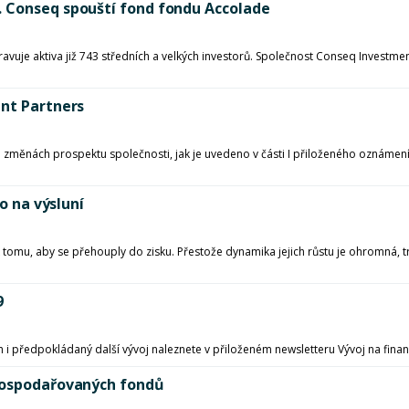
. Conseq spouští fond fondu Accolade
spravuje aktiva již 743 středních a velkých investorů. Společnost Conseq Inves
ent Partners
změnách prospektu společnosti, jak je uvedeno v části I přiloženého oznámení, 
o na výsluní
u, aby se přehouply do zisku. Přestože dynamika jejich růstu je ohromná, trad
9
h i předpokládaný další vývoj naleznete v přiloženém newsletteru Vývoj na finan
bhospodařovaných fondů