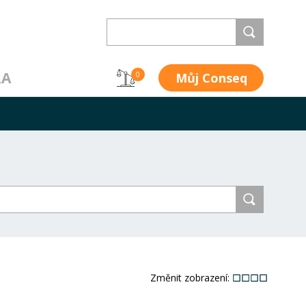
RA
Můj Conseq
0
Změnit zobrazení: