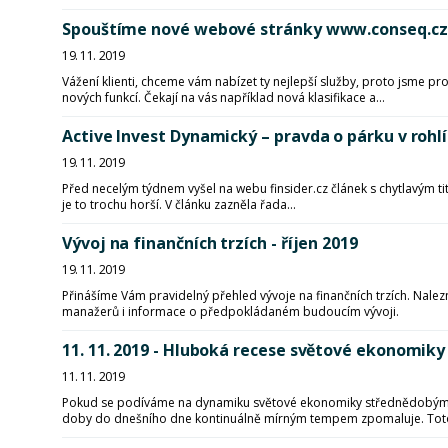
Spouštíme nové webové stránky www.conseq.cz
19. 11. 2019
Vážení klienti, chceme vám nabízet ty nejlepší služby, proto jsme p
nových funkcí. Čekají na vás například nová klasifikace a...
Active Invest Dynamický – pravda o párku v rohl
19. 11. 2019
Před necelým týdnem vyšel na webu finsider.cz článek s chytlavým ti
je to trochu horší. V článku zazněla řada...
Vývoj na finančních trzích - říjen 2019
19. 11. 2019
Přinášíme Vám pravidelný přehled vývoje na finančních trzích. Nalezn
manažerů i informace o předpokládaném budoucím vývoji.
11. 11. 2019 - Hluboká recese světové ekonomik
11. 11. 2019
Pokud se podíváme na dynamiku světové ekonomiky střednědobým p
doby do dnešního dne kontinuálně mírným tempem zpomaluje. Toto