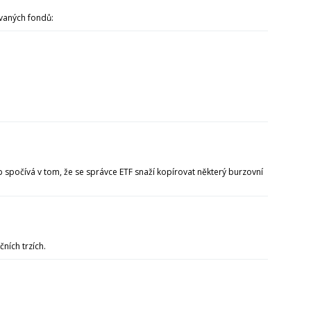
vaných fondů:
 spočívá v tom, že se správce ETF snaží kopírovat některý burzovní
čních trzích.