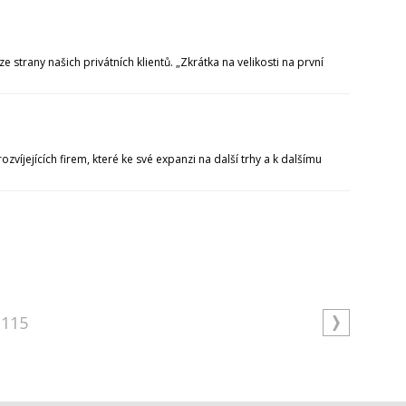
trany našich privátních klientů. „Zkrátka na velikosti na první
íjejících firem, které ke své expanzi na další trhy a k dalšímu
115