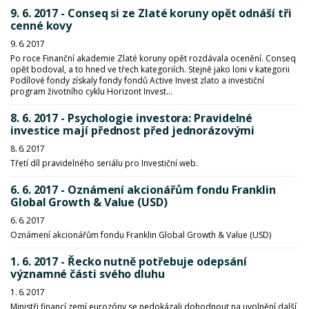
9. 6. 2017 - Conseq si ze Zlaté koruny opět odnáší tři
cenné kovy
9. 6. 2017
Po roce Finanční akademie Zlaté koruny opět rozdávala ocenění. Conseq
opět bodoval, a to hned ve třech kategoriích. Stejně jako loni v kategorii
Podílové fondy získaly fondy fondů Active Invest zlato a investiční
program životního cyklu Horizont Invest...
8. 6. 2017 - Psychologie investora: Pravidelné
investice mají přednost před jednorázovými
8. 6. 2017
Třetí díl pravidelného seriálu pro Investiční web.
6. 6. 2017 - Oznámení akcionářům fondu Franklin
Global Growth & Value (USD)
6. 6. 2017
Oznámení akcionářům fondu Franklin Global Growth & Value (USD)
1. 6. 2017 - Řecko nutně potřebuje odepsání
významné části svého dluhu
1. 6. 2017
Ministři financí zemí eurozóny se nedokázali dohodnout na uvolnění další