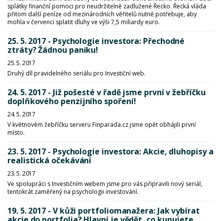
splátky finanční pomoci pro neudržitelně zadlužené Řecko. Řecká vláda
přitom další peníze od mezinárodních věřitelů nutně potřebuje, aby
mohla v červenci splatit dluhy ve výši 7,5 miliardy euro.
25. 5. 2017 - Psychologie investora: Přechodné
ztráty? Žádnou paniku!
25. 5. 2017
Druhý díl pravidelného seriálu pro Investiční web.
24. 5. 2017 - Již pošesté v řadě jsme první v žebříčku
doplňkového penzijního spoření!
24. 5. 2017
V květnovém žebříčku serveru Finparada.cz jsme opět obhájili první
místo.
23. 5. 2017 - Psychologie investora: Akcie, dluhopisy a
realistická očekávání
23. 5. 2017
Ve spolupráci s Investičním webem jsme pro vás připravili nový seriál,
tentokrát zaměřený na psychologii investování.
19. 5. 2017 - V kůži portfoliomanažera: Jak vybírat
akcie do portfolia? Hlavní je vědět, co kupujete