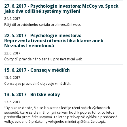
27. 6. 2017 - Psychologie investora: McCoy vs. Spock
jako dva odlišné systémy myšlení
24. 6. 2017
Pátý díl pravidelného seriálu pro Investiční web.
22. 5. 2017 - Psychologie investora:
Reprezentativnostní heuristika klame aneb
Neznalost neomlouvá
22. 6. 2017
Čtvrtý díl pravidelného seriálu pro Investiční web.
15. 6. 2017 - Conseq v médiích
15. 6. 2017
Conseq se pravidelně objevuje v médiích.
13. 6. 2017 - Britské volby
13. 6. 2017
"Bylo koze dobře, šla se klouzat na led“ je rčení našich východních
sousedů, které se dle mého nyní celkem hodí k popisu toho, co letos
předvedla premiérka Mayová. Ta letos překvapivě vyhlásila předčasné
volby, evidentně průzkumy veřejného mínění ujištěna, že utopí...