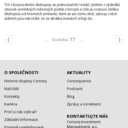
Trh s korporátními dluhopisy se jednoznačně roztáčí. Jedním z výsledků
obecně uvolněných měnových politik v Evropě a USA je rostoucí obliba
dluhopisů od firemních emitentů. Není se ani čemu divit, výnosy z těch
státních jsou tak nízké, že se zkrátka investoři vrhají do...
...
...
77
O SPOLEČNOSTI
AKTUALITY
Historie skupiny Conseq
Consequence
Naši lidé
Podcasts
Kontakty
Blog
Kariéra
Zprávy a oznámení
Proč si nás vybrat?
KONTAKTUJTE NÁS
Základní informace
Conseq Investment
Management, a.s.
Povinně uveřejňované