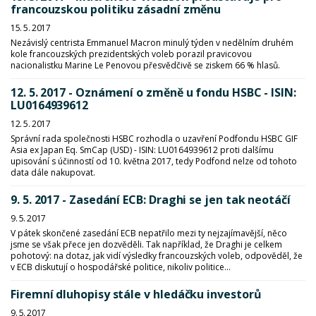
francouzskou politiku zásadní změnu
15. 5. 2017
Nezávislý centrista Emmanuel Macron minulý týden v nedělním druhém
kole francouzských prezidentských voleb porazil pravicovou
nacionalistku Marine Le Penovou přesvědčivě se ziskem 66 % hlasů.
12. 5. 2017 - Oznámení o změně u fondu HSBC - ISIN:
LU0164939612
12. 5. 2017
Správní rada společnosti HSBC rozhodla o uzavření Podfondu HSBC GIF
Asia ex Japan Eq. SmCap (USD) - ISIN: LU0164939612 proti dalšímu
upisování s účinností od 10. května 2017, tedy Podfond nelze od tohoto
data dále nakupovat.
9. 5. 2017 - Zasedání ECB: Draghi se jen tak neotáčí
9. 5. 2017
V pátek skončené zasedání ECB nepatřilo mezi ty nejzajímavější, něco
jsme se však přece jen dozvěděli. Tak například, že Draghi je celkem
pohotový: na dotaz, jak vidí výsledky francouzských voleb, odpověděl, že
v ECB diskutují o hospodářské politice, nikoliv politice...
Firemní dluhopisy stále v hledáčku investorů
9. 5. 2017