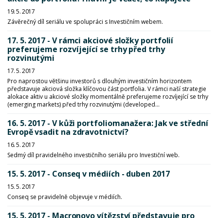
19. 5. 2017
Závěrečný díl seriálu ve spolupráci s Investičním webem.
17. 5. 2017 - V rámci akciové složky portfolií
preferujeme rozvíjející se trhy před trhy
rozvinutými
17. 5. 2017
Pro naprostou většinu investorů s dlouhým investičním horizontem
představuje akciová složka klíčovou část portfolia. V rámci naší strategie
alokace aktiv u akciové složky momentálně preferujeme rozvíjející se trhy
(emerging markets) před trhy rozvinutými (developed...
16. 5. 2017 - V kůži portfoliomanažera: Jak ve střední
Evropě vsadit na zdravotnictví?
16. 5. 2017
Sedmý díl pravidelného investičního seriálu pro Investiční web.
15. 5. 2017 - Conseq v médiích - duben 2017
15. 5. 2017
Conseq se pravidelně objevuje v médiích.
15. 5. 2017 - Macronovo vítězství představuje pro