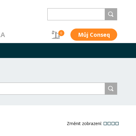
RA
Můj Conseq
0
Změnit zobrazení: