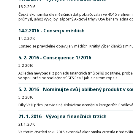
16. 2. 2016
Česká ekonomika dle měsíčních dat pokračovala i ve 4Q15 v silném
průmysl, jehož vývoj byl záporný.Akciové trhy v USA během ledna opě
14.2.2016 - Conseq v médiích
14. 2. 2016
Conseq se pravidelně objevuje v médiích. Krátký výběr článků z min
5. 2. 2016 - Consequence 1/2016
5. 2. 2016
Ač leden nevypadal z pohledu finančních trhů příliš pozitivně, prob
ve spolupráci se společností GES Real? Jak je na tom ropa a...
5. 2. 2016 - Nominujte svůj oblíbený produkt v s
5. 2. 2016
Díky Vaší přízni pravidelně získáváme ocenění v kategoriích Podílové
21. 1. 2016 - Vývoj na finančních trzích
21. 1. 2016
Ve třetím čtvrtletí roku 2015 evropská ekonomika vzrostla předevš