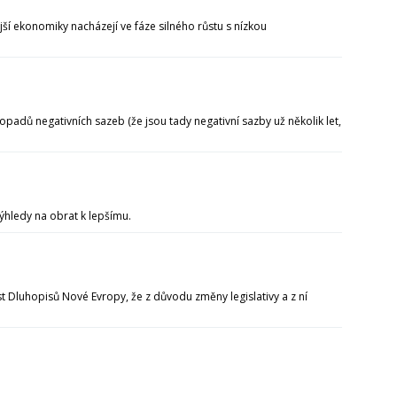
jší ekonomiky nacházejí ve fáze silného růstu s nízkou
opadů negativních sazeb (že jsou tady negativní sazby už několik let,
výhledy na obrat k lepšímu.
 Dluhopisů Nové Evropy, že z důvodu změny legislativy a z ní