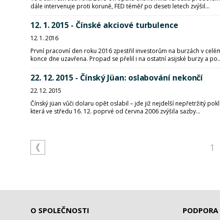
dále intervenuje proti koruně, FED téměř po deseti letech zvýšil...
12. 1. 2015 - Čínské akciové turbulence
12. 1. 2016
První pracovní den roku 2016 zpestřil investorům na burzách v celé
konce dne uzavřena. Propad se přelil i na ostatní asijské burzy a po..
22. 12. 2015 - Čínský Jüan: oslabování nekončí
22. 12. 2015
Čínský jüan vůči dolaru opět oslabil – jde již nejdelší nepřetržitý p
která ve středu 16. 12. poprvé od června 2006 zvýšila sazby...
1
O SPOLEČNOSTI
PODPORA