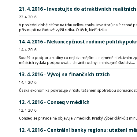
21. 4. 2016 - Investujte do atraktivních realitníc
22. 4. 2016
V poslední době cítíme na trhu velkou touhu investorů najít cenné p
přistoupit na řádově vyšší rizika. O těch, kteří rizika...
14. 4. 2016 - Nekoncepčnost rodinné politiky pok
14. 4. 2016
Soutěž o podporu rodiny co nejbizarnějším a nejméně efektivním způ
měsících vydala podporovat a chránit rodiny i ministryně školství....
13. 4. 2016 - Vývoj na finančních trzích
14. 4. 2016
Česká ekonomika pokračuje v růstu taženém spotřebou domácností, f
12. 4. 2016 - Conseq v médiích
12. 4. 2016
Conseq se pravidelně objevuje v médiích. Krátký výběr článků z min
12. 4. 2016 - Centrální banky regionu: utažení m