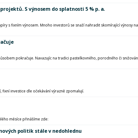
h projektů. S výnosem do splatnosti 5 % p. a.
apíry s fixním výnosem. Mnoho investorů se snaží nahradit skomírající výnosy n
račuje
sobem pokračuje. Navazujíc na tradici pastelkovného, porodného či snižování vý
ixní investice dle očekávání výrazně zpomalují.
ulého měsíce přinášíme zde:
ěnových politik stále v nedohlednu