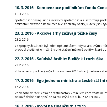
10. 3. 2016 - Kompenzace podílníkům fondu Cons
10. 3. 2016
Společnost Conseq Funds investiční společnost, a.s., informuje pod
emitenta New World Resources N.V. ze strany banky, u které jsou tyto
23. 2. 2016 - Akciové trhy zažívají těžké časy
23. 2. 2016
Ve Spojených státech byl leden opět měsícem, kdy se akciovým trh
propadl o pětinu), o možné rychlé utažení měnové politiky, které po.
22. 2. 2016 - Saúdská Arábie: Budíček i rozbuška
23. 2. 2016
Kolaps cen ropy, který začal koncem roku 2014 a který nedávno stlač
17. 2. 2016 - Ego jednoho ministra a české státní
16. 2. 2016
Ve skladbě věřitelů českého státu nastaly v minulém roce znatelné z
celkové držbě dluhopisů se za rok zvýšil o 6 p. b. (z 12,3 % na...
16. 2. 2016 - Vývoj na finančních trzích