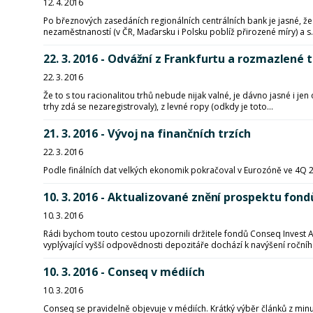
12. 4. 2016
Po březnových zasedáních regionálních centrálních bank je jasné, že 
nezaměstnaností (v ČR, Maďarsku i Polsku poblíž přirozené míry) a s.
22. 3. 2016 - Odvážní z Frankfurtu a rozmazlené 
22. 3. 2016
Že to s tou racionalitou trhů nebude nijak valné, je dávno jasné i je
trhy zdá se nezaregistrovaly), z levné ropy (odkdy je toto...
21. 3. 2016 - Vývoj na finančních trzích
22. 3. 2016
Podle finálních dat velkých ekonomik pokračoval v Eurozóně ve 4Q 201
10. 3. 2016 - Aktualizované znění prospektu fon
10. 3. 2016
Rádi bychom touto cestou upozornili držitele fondů Conseq Invest A
vyplývající vyšší odpovědnosti depozitáře dochází k navýšení ročního
10. 3. 2016 - Conseq v médiích
10. 3. 2016
Conseq se pravidelně objevuje v médiích. Krátký výběr článků z min