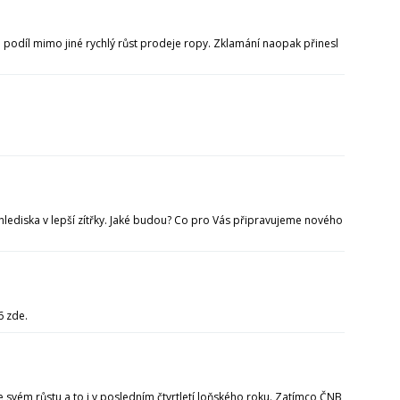
odíl mimo jiné rychlý růst prodeje ropy. Zklamání naopak přinesl
hlediska v lepší zítřky. Jaké budou? Co pro Vás připravujeme nového
6 zde.
svém růstu a to i v posledním čtvrtletí loňského roku. Zatímco ČNB