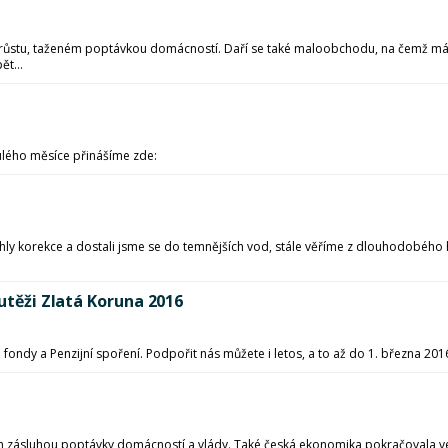
 růstu, taženém poptávkou domácností. Daří se také maloobchodu, na čemž má p
t...
ulého měsíce přinášíme zde:
ěhly korekce a dostali jsme se do temnějších vod, stále věříme z dlouhodobého 
outěži Zlatá Koruna 2016
 fondy a Penzijní spoření. Podpořit nás můžete i letos, a to až do 1. března 201
ím zásluhou poptávky domácností a vlády. Také česká ekonomika pokračovala ve 