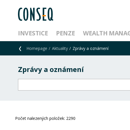
INVESTICE
PENZE
WEALTH MANA
Homepage
Aktuality
Zprávy a oznámení
Zprávy a oznámení
Počet nalezených položek:
2290