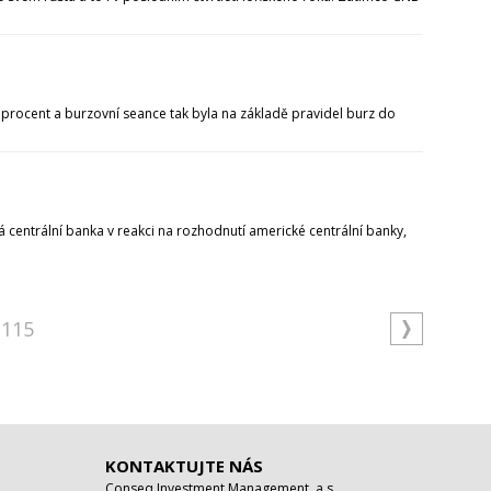
 procent a burzovní seance tak byla na základě pravidel burz do
ká centrální banka v reakci na rozhodnutí americké centrální banky,
115
KONTAKTUJTE NÁS
Conseq Investment Management, a.s.