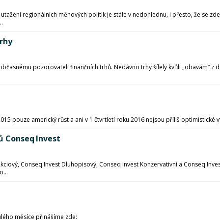
utažení regionálních měnových politik je stále v nedohlednu, i přesto, že se zde
..
trhy
n občasnému pozorovateli finančních trhů. Nedávno trhy šílely kvůli „obavám“ z d
5 pouze americký růst a ani v 1 čtvrtletí roku 2016 nejsou příliš optimistické 
dů Conseq Invest
kciový, Conseq Invest Dluhopisový, Conseq Invest Konzervativní a Conseq Invest
...
ulého měsíce přinášíme zde: