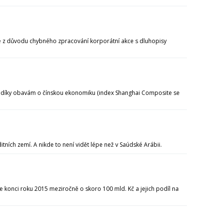
že z důvodu chybného zpracování korporátní akce s dluhopisy
e díky obavám o čínskou ekonomiku (index Shanghai Composite se
ních zemí. A nikde to není vidět lépe než v Saúdské Arábii.
e konci roku 2015 meziročně o skoro 100 mld. Kč a jejich podíl na