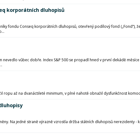
eq korporátních dluhopisů
ílníky fondu Conseq korporátních dluhopisů, otevřený podílový fond („Fond“), 
...
ům nevedlo vůbec dobře. Index S&P 500 se propadl hned v první dekádě měsíc
..
il ropu až na dvanáctileté minimum, v plné nahotě obnažil dysfunkčnost komodit
 dluhopisy
měny. Na jedné straně výrazně vzrostla držba státních dluhopisů nerezidenty - k