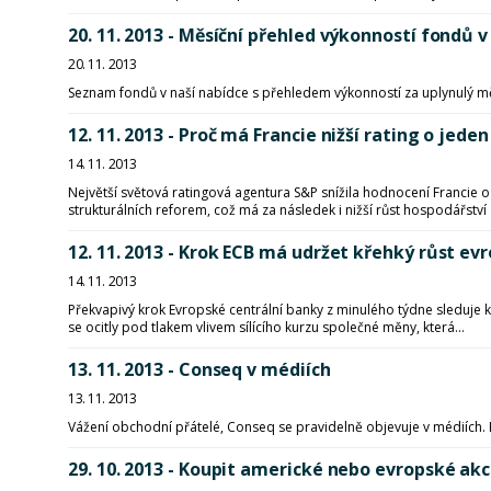
20. 11. 2013 - Měsíční přehled výkonností fon
20. 11. 2013
Seznam fondů v naší nabídce s přehledem výkonností za uplynulý m
12. 11. 2013 - Proč má Francie nižší rating o jede
14. 11. 2013
Největší světová ratingová agentura S&P snížila hodnocení Francie
strukturálních reforem, což má za následek i nižší růst hospodářství 
12. 11. 2013 - Krok ECB má udržet křehký růst e
14. 11. 2013
Překvapivý krok Evropské centrální banky z minulého týdne sleduje k
se ocitly pod tlakem vlivem sílícího kurzu společné měny, která...
13. 11. 2013 - Conseq v médiích
13. 11. 2013
Vážení obchodní přátelé, Conseq se pravidelně objevuje v médiích.
29. 10. 2013 - Koupit americké nebo evropské akc