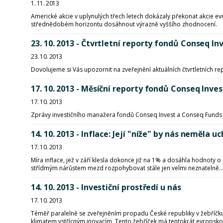
1. 11. 2013
Americké akcie v uplynulých třech letech dokázaly překonat akcie e
střednědobém horizontu dosáhnout výrazně vyššího zhodnocení.
23. 10. 2013 - Čtvrtletní reporty fondů Conseq Inv
23. 10. 2013
Dovolujeme si Vás upozornit na zveřejnění aktuálních čtvrtletních r
17. 10. 2013 - Měsíční reporty fondů Conseq Inves
17. 10. 2013
Zprávy investičního manažera fondů Conseq Invest a Conseq Funds I
14. 10. 2013 - Inflace: Její "níže" by nás neměla uc
17. 10. 2013
Míra inflace, jež v září klesla dokonce již na 1% a dosáhla hodnoty
střídmým nárůstem mezd rozpohybovat stále jen velmi neznatelně..
14. 10. 2013 - Investiční prostředí u nás
17. 10. 2013
Téměř paralelně se zveřejněním propadu České republiky v žebříčku
klimatem vstřícným inovacím. Tento žebříček má tentokrát evropsko.