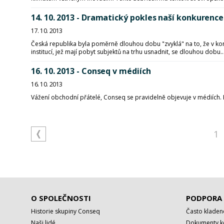
14. 10. 2013 - Dramatický pokles naší konkurenc
17. 10. 2013
Česká republika byla poměrně dlouhou dobu "zvyklá" na to, že v ko
institucí, jež mají pobyt subjektů na trhu usnadnit, se dlouhou dobu..
16. 10. 2013 - Conseq v médiích
16. 10. 2013
Vážení obchodní přátelé, Conseq se pravidelně objevuje v médiích.
1
O SPOLEČNOSTI
PODPORA
Historie skupiny Conseq
Často kladen
Naši lidé
Dokumenty ke