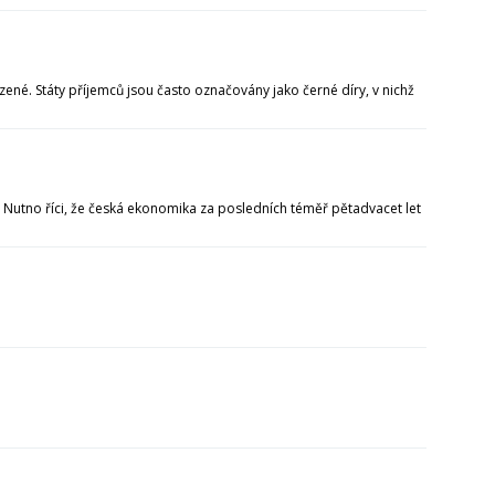
zené. Státy příjemců jsou často označovány jako černé díry, v nichž
Nutno říci, že česká ekonomika za posledních téměř pětadvacet let