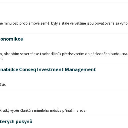
vné minulosti problémové země, byly a stále ve většině jsou považované za vyho
ekonomikou
řilo, obdobím sebereflexe i odhodlání k předsevzetím do následného budoucna. 
..
dů v nabídce Conseq Investment Management
ěsíc.
 Krátký výběr článků z minulého měsíce přinášíme zde:
kterých pokynů