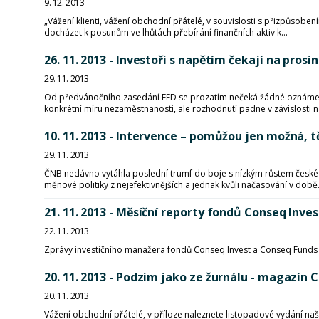
9. 12. 2013
„Vážení klienti, vážení obchodní přátelé, v souvislosti s přizpůso
docházet k posunům ve lhůtách přebírání finančních aktiv k...
26. 11. 2013 - Investoři s napětím čekají na pros
29. 11. 2013
Od předvánočního zasedání FED se prozatím nečeká žádné oznámen
konkrétní míru nezaměstnanosti, ale rozhodnutí padne v závislosti n
10. 11. 2013 - Intervence – pomůžou jen možná, 
29. 11. 2013
ČNB nedávno vytáhla poslední trumf do boje s nízkým růstem české e
měnové politiky z nejefektivnějších a jednak kvůli načasování v době.
21. 11. 2013 - Měsíční reporty fondů Conseq Inves
22. 11. 2013
Zprávy investičního manažera fondů Conseq Invest a Conseq Funds I
20. 11. 2013 - Podzim jako ze žurnálu - magazín
20. 11. 2013
Vážení obchodní přátelé, v příloze naleznete listopadové vydání 