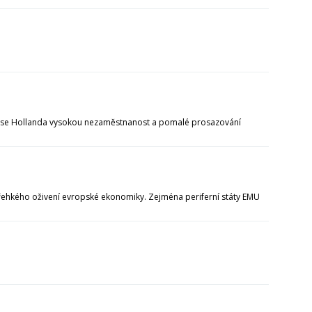
nçoise Hollanda vysokou nezaměstnanost a pomalé prosazování
 křehkého oživení evropské ekonomiky. Zejména periferní státy EMU