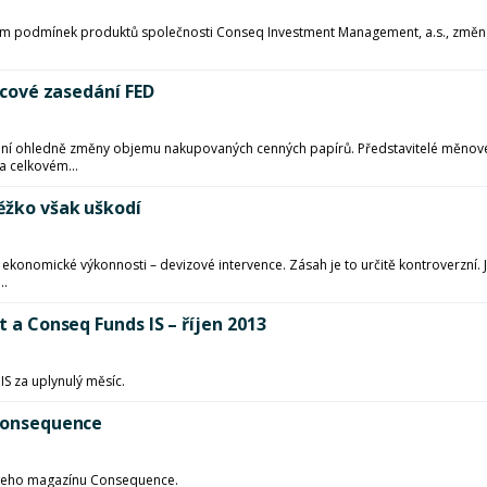
bením podmínek produktů společnosti Conseq Investment Management, a.s., změná
incové zasedání FED
í ohledně změny objemu nakupovaných cenných papírů. Představitelé měnové
a celkovém...
těžko však uškodí
konomické výkonnosti – devizové intervence. Zásah je to určitě kontroverzní. J
..
t a Conseq Funds IS – říjen 2013
S za uplynulý měsíc.
 Consequence
našeho magazínu Consequence.