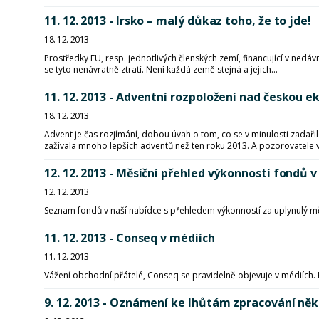
11. 12. 2013 - Irsko – malý důkaz toho, že to jde!
18. 12. 2013
Prostředky EU, resp. jednotlivých členských zemí, financující v nedá
se tyto nenávratně ztratí. Není každá země stejná a jejich...
11. 12. 2013 - Adventní rozpoložení nad českou 
18. 12. 2013
Advent je čas rozjímání, dobou úvah o tom, co se v minulosti zada
zažívala mnoho lepších adventů než ten roku 2013. A pozorovatele v.
12. 12. 2013 - Měsíční přehled výkonností fon
12. 12. 2013
Seznam fondů v naší nabídce s přehledem výkonností za uplynulý m
11. 12. 2013 - Conseq v médiích
11. 12. 2013
Vážení obchodní přátelé, Conseq se pravidelně objevuje v médiích.
9. 12. 2013 - Oznámení ke lhůtám zpracování ně