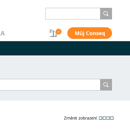
RA
Můj Conseq
0
Změnit zobrazení: