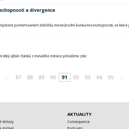
eschopnosti a divergence
mplexně poměřovaném žebříčku mezinárodní konkurenceschopnosti, ve které jso
.
 Krátký výběr článků z minulého měsíce přinášíme zde:
...
...
87
88
89
90
91
92
93
94
95
AKTUALITY
é dotazy
Consequence
 stažení
Podcasts