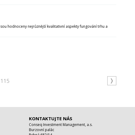
u hodnoceny nejrůznější kvalitativní aspekty fungování trhu a
115
KONTAKTUJTE NÁS
Conseq Investment Management, a.s.
Burzovní palác
Rybná 682/14