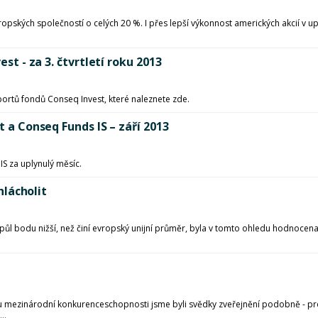
vropských společností o celých 20 %. I přes lepší výkonnost amerických akcií v
est - za 3. čtvrtletí roku 2013
eportů fondů Conseq Invest, které naleznete zde.
t a Conseq Funds IS – září 2013
S za uplynulý měsíc.
hlácholit
 o půl bodu nižší, než činí evropský unijní průměr, byla v tomto ohledu hodnoce
.
 mezinárodní konkurenceschopnosti jsme byli svědky zveřejnění podobně - pro 
..