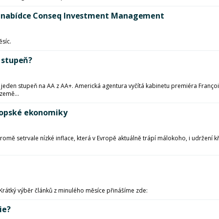
dů v nabídce Conseq Investment Management
ěsíc.
n stupeň?
 o jeden stupeň na AA z AA+. Americká agentura vyčítá kabinetu premiéra Fra
země...
vropské ekonomiky
romě setrvale nízké inflace, která v Evropě aktuálně trápí málokoho, i udržení
 Krátký výběr článků z minulého měsíce přinášíme zde:
ie?