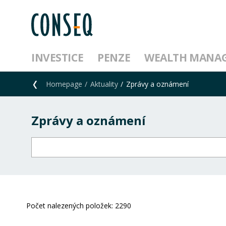
INVESTICE
PENZE
WEALTH MANA
Homepage
Aktuality
Zprávy a oznámení
Zprávy a oznámení
Počet nalezených položek:
2290