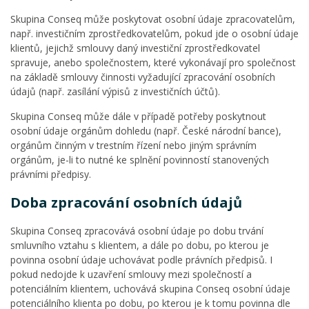
Skupina Conseq může poskytovat osobní údaje zpracovatelům,
např. investičním zprostředkovatelům, pokud jde o osobní údaje
klientů, jejichž smlouvy daný investiční zprostředkovatel
spravuje, anebo společnostem, které vykonávají pro společnost
na základě smlouvy činnosti vyžadující zpracování osobních
údajů (např. zasílání výpisů z investičních účtů).
Skupina Conseq může dále v případě potřeby poskytnout
osobní údaje orgánům dohledu (např. České národní bance),
orgánům činným v trestním řízení nebo jiným správním
orgánům, je-li to nutné ke splnění povinností stanovených
právními předpisy.
Doba zpracování osobních údajů
Skupina Conseq zpracovává osobní údaje po dobu trvání
smluvního vztahu s klientem, a dále po dobu, po kterou je
povinna osobní údaje uchovávat podle právních předpisů. I
pokud nedojde k uzavření smlouvy mezi společností a
potenciálním klientem, uchovává skupina Conseq osobní údaje
potenciálního klienta po dobu, po kterou je k tomu povinna dle