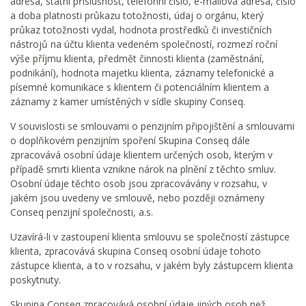
adresa, státní příslušnost, telefonní číslo, e-mailová adresa, číslo
a doba platnosti průkazu totožnosti, údaj o orgánu, který
průkaz totožnosti vydal, hodnota prostředků či investičních
nástrojů na účtu klienta vedeném společností, rozmezí roční
výše příjmu klienta, předmět činnosti klienta (zaměstnání,
podnikání), hodnota majetku klienta, záznamy telefonické a
písemné komunikace s klientem či potenciálním klientem a
záznamy z kamer umístěných v sídle skupiny Conseq.
V souvislosti se smlouvami o penzijním připojištění a smlouvami
o doplňkovém penzijním spoření Skupina Conseq dále
zpracovává osobní údaje klientem určených osob, kterým v
případě smrti klienta vznikne nárok na plnění z těchto smluv.
Osobní údaje těchto osob jsou zpracovávány v rozsahu, v
jakém jsou uvedeny ve smlouvě, nebo později oznámeny
Conseq penzijní společnosti, a.s.
Uzavírá-li v zastoupení klienta smlouvu se společností zástupce
klienta, zpracovává skupina Conseq osobní údaje tohoto
zástupce klienta, a to v rozsahu, v jakém byly zástupcem klienta
poskytnuty.
Skupina Conseq zpracovává osobní údaje jiných osob než