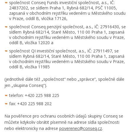
společnost Conseq Funds investiční společnost, a.s., IČ:
24837202, se sídlem Praha 1, Rybná 682/14, PSČ 11005,
zapsaná v obchodním rejstříku vedeném u Městského soudu
v Praze, oddíl B, vložka 17126,
společnost Conseq penzijní společnost, a.s., IČ: 27916430, se
sídlem Rybná 682/14, Staré Město, 110 00 Praha 1, zapsaná
v obchodním rejstříku vedeném u Městského soudu v Praze,
oddíl B, vložka 12020 a
společnost QI investiční společnost, a.s., IČ: 27911497, se
sídlem Rybná 682/14, Staré Město, 110 00 Praha 1, zapsaná
v obchodním rejstříku vedeném u Městského soudu v Praze,
oddíl B, vložka 11985
(jednotlivě dále též „společnost“ nebo „správce“, společně dále
jen „skupina Conseq“).
telefon: +420 225 988 225
fax: +420 225 988 202
Na pověřence pro ochranu osobních údajů skupiny Conseq se
můžete kdykoliv obrátit písemně na adrese sídla společnosti
nebo elektronicky na adrese
poverenec@conseq.cz
.