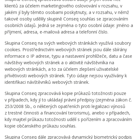
klientů za účelem marketingového oslovování v rozsahu, v
jakém jí byly těmito osobami poskytnuty, a v rozsahu, v němž
takové osoby udělily skupině Conseq souhlas se zpracováním
osobních údajů. Jedná se zejména o tyto osobní údaje: jméno a
příjmení, adresa, e-mailová adresa a telefonní číslo.
Skupina Conseq na svých webových stránkách využívá soubory
cookies. Prostřednictvím webových stránek jsou dále sbírány
informace o IP adrese, typu a nastavení prohlížeče, datu a čase
návštěvy webových stránek a o aktivitě návštěvníka na
webových stránkách, a to za účelem zlepšení uživatelské
přívětivosti webových stránek. Tyto údaje nejsou využívány k
identifikaci návštěvníků webových stránek.
Skupina Conseq zpracovává kopie průkazů totožnosti pouze
v případech, kdy jí to ukládají právní předpisy (zejména zákon č.
253/2008 Sb., o některých opatřeních proti legalizaci výnosů
z trestné činnosti a financování terorismu), anebo v případech,
kdy majitel průkazu totožnosti udělí s pořízením a zpracováním
kopie občanského průkazu souhlas.
Skupina Conseq dále zpracovává dynamický biometrický podpis