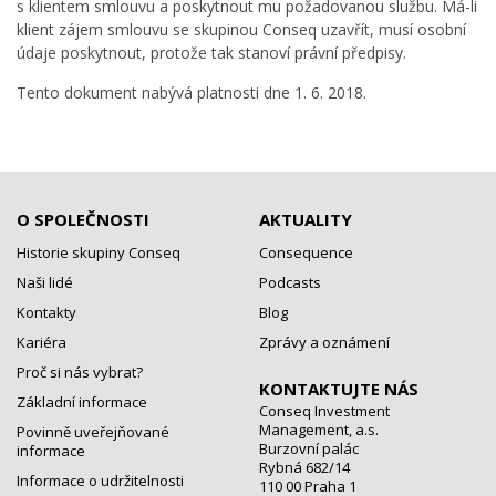
s klientem smlouvu a poskytnout mu požadovanou službu. Má-li
klient zájem smlouvu se skupinou Conseq uzavřít, musí osobní
údaje poskytnout, protože tak stanoví právní předpisy.
Tento dokument nabývá platnosti dne 1. 6. 2018.
O SPOLEČNOSTI
AKTUALITY
Historie skupiny Conseq
Consequence
Naši lidé
Podcasts
Kontakty
Blog
Kariéra
Zprávy a oznámení
Proč si nás vybrat?
KONTAKTUJTE NÁS
Základní informace
Conseq Investment
Management, a.s.
Povinně uveřejňované
Burzovní palác
informace
Rybná 682/14
Informace o udržitelnosti
110 00 Praha 1