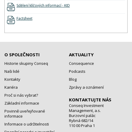
Sdělení klíčových informací - KID
Factsheet
O SPOLEČNOSTI
AKTUALITY
Historie skupiny Conseq
Consequence
Naši lidé
Podcasts
Kontakty
Blog
Kariéra
Zprávy a oznámení
Proč si nás vybrat?
KONTAKTUJTE NÁS
Základní informace
Conseq Investment
Management, a.s.
Povinně uveřejňované
Burzovní palác
informace
Rybná 682/14
Informace o udržitelnosti
110 00 Praha 1