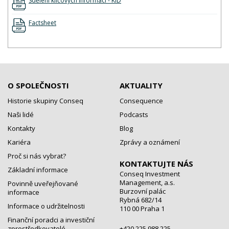
Sdělení klíčových informací - KID
Factsheet
O SPOLEČNOSTI
AKTUALITY
Historie skupiny Conseq
Consequence
Naši lidé
Podcasts
Kontakty
Blog
Kariéra
Zprávy a oznámení
Proč si nás vybrat?
KONTAKTUJTE NÁS
Základní informace
Conseq Investment
Management, a.s.
Povinně uveřejňované
Burzovní palác
informace
Rybná 682/14
Informace o udržitelnosti
110 00 Praha 1
Finanční poradci a investiční
zprostředkovatelé
+420 225 988 225