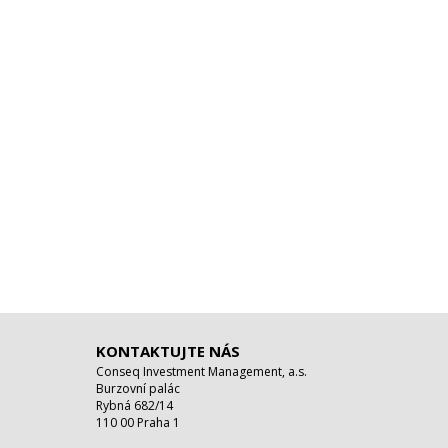
KONTAKTUJTE NÁS
Conseq Investment Management, a.s.
Burzovní palác
Rybná 682/14
110 00 Praha 1