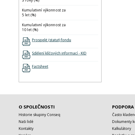
3 roky (%)
Kumulativní výkonnost za
5 let (%)
Kumulativní výkonnost za
10 let (%)
Prospekt (statut) fondu
Sdělení klíčových informací - KID
Factsheet
O SPOLEČNOSTI
PODPORA
Historie skupiny Conseq
Často kladen
Naši lidé
Dokumenty ke
Kontakty
Kalkulátory