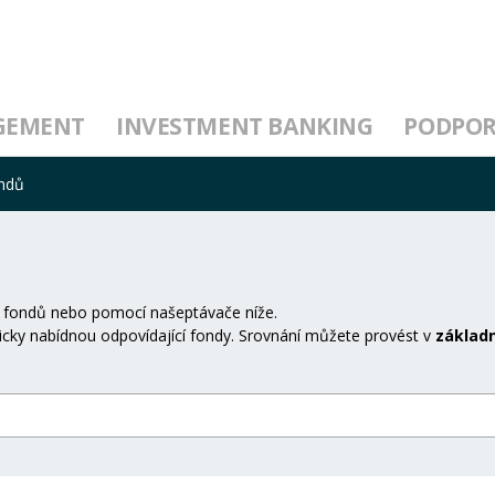
GEMENT
INVESTMENT BANKING
PODPO
ondů
 fondů nebo pomocí našeptávače níže.
cky nabídnou odpovídající fondy. Srovnání můžete provést v
základn