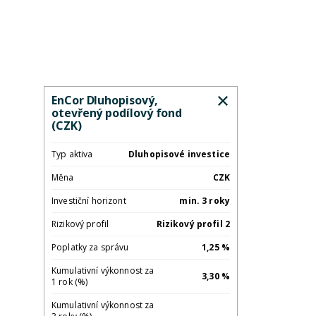
EnCor Dluhopisový,
otevřený podílový fond
(CZK)
Typ aktiva
Dluhopisové investice
Měna
CZK
Investiční horizont
min. 3 roky
Rizikový profil
Rizikový profil 2
Poplatky za správu
1,25 %
Kumulativní výkonnost za
3,30 %
1 rok (%)
Kumulativní výkonnost za