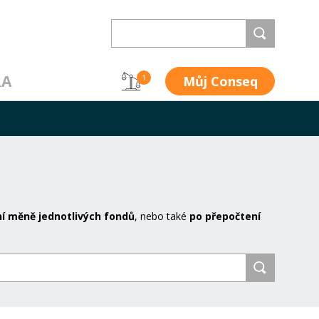
RA
Můj Conseq
1
í měně jednotlivých fondů
, nebo také
po přepočtení