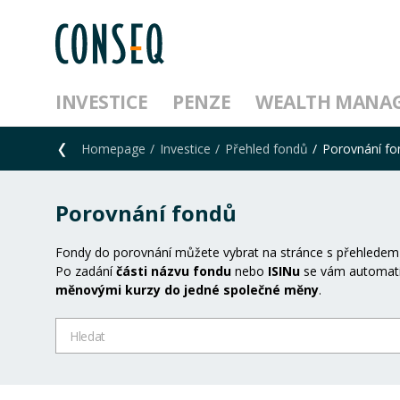
INVESTICE
PENZE
WEALTH MANA
Homepage
Investice
Přehled fondů
Porovnání f
Porovnání fondů
Fondy do porovnání můžete vybrat na stránce s přehledem
Po zadání
části názvu fondu
nebo
ISINu
se vám automati
měnovými kurzy do jedné společné měny
.