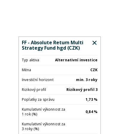
FF - Absolute Return Multi
Strategy Fund hgd (CZK)
Typ aktiva
Alternativní investice
Měna
CZK
Investiční horizont
min. 3 roky
Rizikový profil
Rizikový profil 3
Poplatky za správu
1,73 %
Kumulativní výkonnost za
0,84 %
1 rok (%)
Kumulativní výkonnost za
3 roky (%)