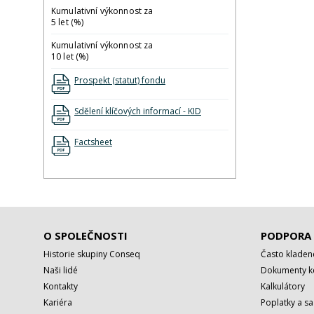
Kumulativní výkonnost za
5 let (%)
Kumulativní výkonnost za
10 let (%)
Prospekt (statut) fondu
Sdělení klíčových informací - KID
Factsheet
O SPOLEČNOSTI
PODPORA
Historie skupiny Conseq
Často kladen
Naši lidé
Dokumenty ke
Kontakty
Kalkulátory
Kariéra
Poplatky a s