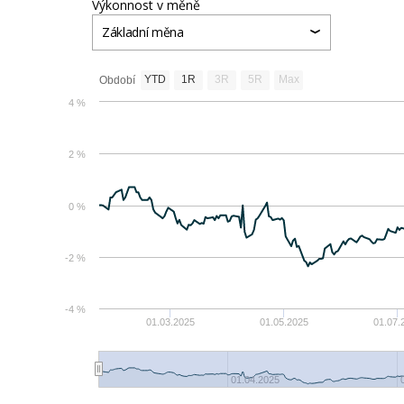
Výkonnost v měně
Základní měna
YTD
1R
3R
5R
Max
Období
4 %
2 %
0 %
-2 %
-4 %
01.03.2025
01.05.2025
01.07.
01.04.2025