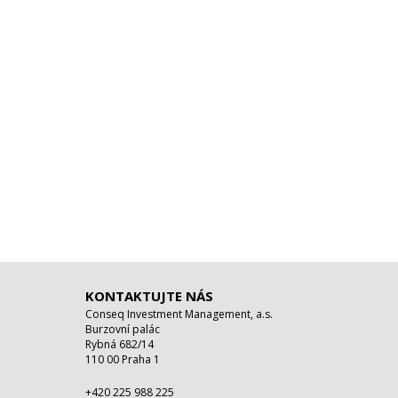
KONTAKTUJTE NÁS
Conseq Investment Management, a.s.
Burzovní palác
Rybná 682/14
110 00 Praha 1
+420 225 988 225