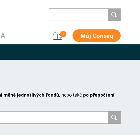
RA
Můj Conseq
1
í měně jednotlivých fondů
, nebo také
po přepočtení