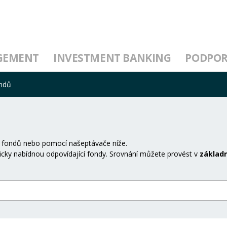
GEMENT
INVESTMENT BANKING
PODPO
ondů
 fondů nebo pomocí našeptávače níže.
cky nabídnou odpovídající fondy. Srovnání můžete provést v
základn