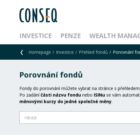
INVESTICE
PENZE
WEALTH MANA
Homepage
Investice
Přehled fondů
Porovnání f
Porovnání fondů
Fondy do porovnání můžete vybrat na stránce s přehledem
Po zadání
části názvu fondu
nebo
ISINu
se vám automati
měnovými kurzy do jedné společné měny
.