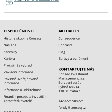
Sdělení klíčových informací - KID
O SPOLEČNOSTI
AKTUALITY
Historie skupiny Conseq
Consequence
Naši lidé
Podcasts
Kontakty
Blog
Kariéra
Zprávy a oznámení
Proč si nás vybrat?
KONTAKTUJTE NÁS
Základní informace
Conseq Investment
Management, a.s.
Povinně uveřejňované
Burzovní palác
informace
Rybná 682/14
Informace o udržitelnosti
110 00 Praha 1
Finanční poradci a investiční
zprostředkovatelé
+420 225 988 225
fondy@conseq.cz