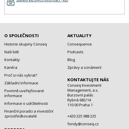
Sdělení klíčových informací - KID
O SPOLEČNOSTI
AKTUALITY
Historie skupiny Conseq
Consequence
Naši lidé
Podcasts
Kontakty
Blog
Kariéra
Zprávy a oznámení
Proč si nás vybrat?
KONTAKTUJTE NÁS
Základní informace
Conseq Investment
Management, a.s.
Povinně uveřejňované
Burzovní palác
informace
Rybná 682/14
Informace o udržitelnosti
110 00 Praha 1
Finanční poradci a investiční
zprostředkovatelé
+420 225 988 225
fondy@conseq.cz