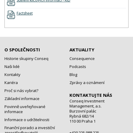
Sdělení klíčových informací - KID
Factsheet
O SPOLEČNOSTI
AKTUALITY
Historie skupiny Conseq
Consequence
Naši lidé
Podcasts
Kontakty
Blog
Kariéra
Zprávy a oznámení
Proč si nás vybrat?
KONTAKTUJTE NÁS
Základní informace
Conseq Investment
Management, a.s.
Povinně uveřejňované
Burzovní palác
informace
Rybná 682/14
Informace o udržitelnosti
110 00 Praha 1
Finanční poradci a investiční
zprostředkovatelé
+420 225 988 225