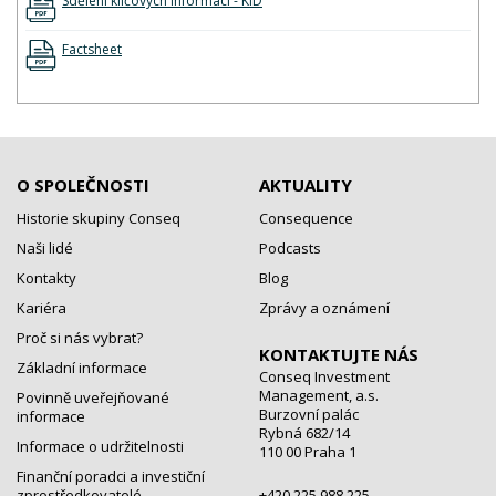
Sdělení klíčových informací - KID
Factsheet
O SPOLEČNOSTI
AKTUALITY
Historie skupiny Conseq
Consequence
Naši lidé
Podcasts
Kontakty
Blog
Kariéra
Zprávy a oznámení
Proč si nás vybrat?
KONTAKTUJTE NÁS
Základní informace
Conseq Investment
Management, a.s.
Povinně uveřejňované
Burzovní palác
informace
Rybná 682/14
Informace o udržitelnosti
110 00 Praha 1
Finanční poradci a investiční
zprostředkovatelé
+420 225 988 225