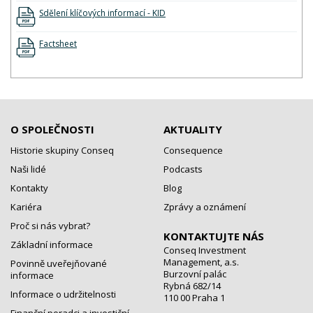
Sdělení klíčových informací - KID
Factsheet
O SPOLEČNOSTI
AKTUALITY
Historie skupiny Conseq
Consequence
Naši lidé
Podcasts
Kontakty
Blog
Kariéra
Zprávy a oznámení
Proč si nás vybrat?
KONTAKTUJTE NÁS
Základní informace
Conseq Investment
Management, a.s.
Povinně uveřejňované
Burzovní palác
informace
Rybná 682/14
Informace o udržitelnosti
110 00 Praha 1