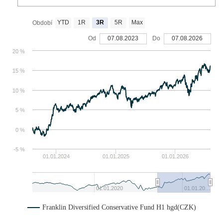
YTD
1R
3R
5R
Max
Období
Od
07.08.2023
Do
07.08.2026
20 %
15 %
10 %
5 %
0 %
-5 %
01.01.2024
01.01.2025
01.01.2026
01.01.2020
01.01.20…
Franklin Diversified Conservative Fund H1 hgd(CZK)