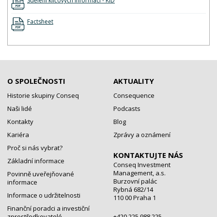
Sdělení klíčových informací - KID
Factsheet
O SPOLEČNOSTI
AKTUALITY
Historie skupiny Conseq
Consequence
Naši lidé
Podcasts
Kontakty
Blog
Kariéra
Zprávy a oznámení
Proč si nás vybrat?
KONTAKTUJTE NÁS
Základní informace
Conseq Investment
Management, a.s.
Povinně uveřejňované
Burzovní palác
informace
Rybná 682/14
Informace o udržitelnosti
110 00 Praha 1
Finanční poradci a investiční
zprostředkovatelé
+420 225 988 225