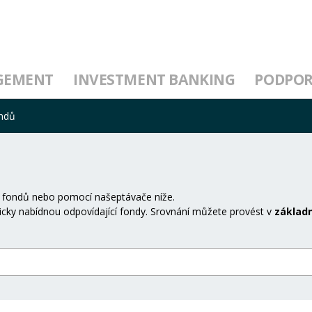
GEMENT
INVESTMENT BANKING
PODPO
ondů
 fondů nebo pomocí našeptávače níže.
cky nabídnou odpovídající fondy. Srovnání můžete provést v
základn