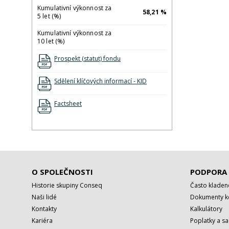
Kumulativní výkonnost za
58,21 %
5 let (%)
Kumulativní výkonnost za
10 let (%)
Prospekt (statut) fondu
Sdělení klíčových informací - KID
Factsheet
O SPOLEČNOSTI
PODPORA
Historie skupiny Conseq
Často kladen
Naši lidé
Dokumenty ke
Kontakty
Kalkulátory
Kariéra
Poplatky a s