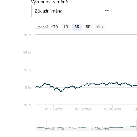
Výkonnost v měně
Základní měna
YTD
1R
3R
5R
Max
Období
75 %
50 %
25 %
0 %
-25 %
01.10.2023
01.01.2024
01.04.2024
01
01.01.2019
01.01.2020