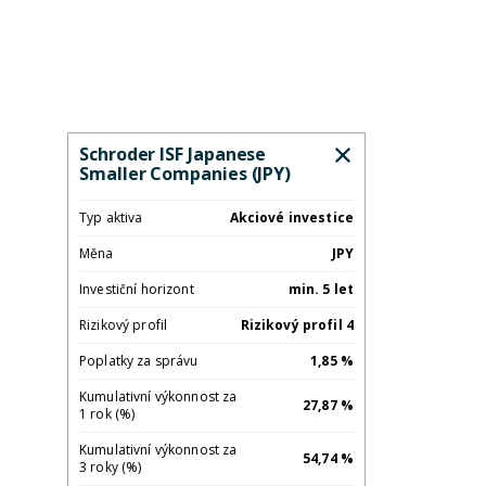
Schroder ISF Japanese
Smaller Companies (JPY)
Typ aktiva
Akciové investice
Měna
JPY
Investiční horizont
min. 5 let
Rizikový profil
Rizikový profil 4
Poplatky za správu
1,85 %
Kumulativní výkonnost za
27,87 %
1 rok (%)
Kumulativní výkonnost za
54,74 %
3 roky (%)