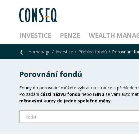
INVESTICE
PENZE
WEALTH MANA
Homepage
Investice
Přehled fondů
Porovnání f
Porovnání fondů
Fondy do porovnání můžete vybrat na stránce s přehledem
Po zadání
části názvu fondu
nebo
ISINu
se vám automati
měnovými kurzy do jedné společné měny
.