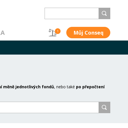
RA
Můj Conseq
1
í měně jednotlivých fondů
, nebo také
po přepočtení