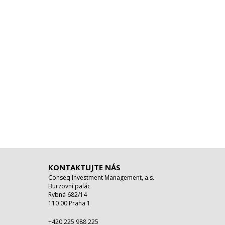
KONTAKTUJTE NÁS
Conseq Investment Management, a.s.
Burzovní palác
Rybná 682/14
110 00 Praha 1
+420 225 988 225