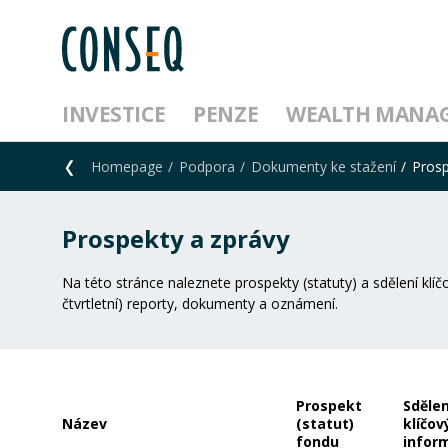
INVESTICE
PENZE
WEALTH MANA
Homepage
Podpora
Dokumenty ke stažení
Prosp
Prospekty a zprávy
Na této stránce naleznete prospekty (statuty) a sdělení klíčo
čtvrtletní) reporty, dokumenty a oznámení.
Prospekt
Sdělen
Název
(statut)
klíčov
fondu
inform