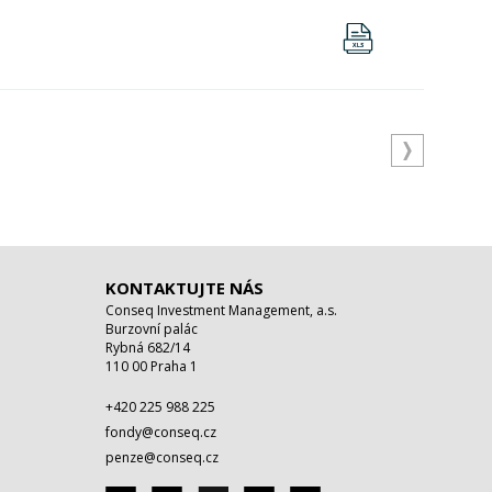
KONTAKTUJTE NÁS
Conseq Investment Management, a.s.
Burzovní palác
Rybná 682/14
110 00 Praha 1
+420 225 988 225
fondy@conseq.cz
penze@conseq.cz