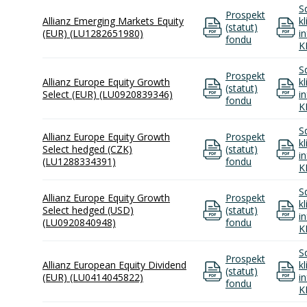
S
Prospekt
Allianz Emerging Markets Equity
k
(statut)
(EUR) (LU1282651980)
i
fondu
K
S
Prospekt
Allianz Europe Equity Growth
k
(statut)
Select (EUR) (LU0920839346)
i
fondu
K
S
Allianz Europe Equity Growth
Prospekt
k
Select hedged (CZK)
(statut)
i
(LU1288334391)
fondu
K
S
Allianz Europe Equity Growth
Prospekt
k
Select hedged (USD)
(statut)
i
(LU0920840948)
fondu
K
S
Prospekt
Allianz European Equity Dividend
k
(statut)
(EUR) (LU0414045822)
i
fondu
K