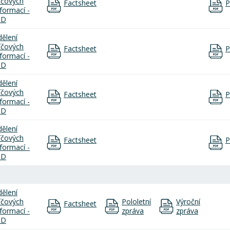
líčových
Factsheet
P
nformací -
ID
dělení
líčových
Factsheet
P
nformací -
ID
dělení
líčových
Factsheet
P
nformací -
ID
dělení
líčových
Factsheet
P
nformací -
ID
dělení
líčových
Pololetní
Výroční
Factsheet
nformací -
zpráva
zpráva
ID