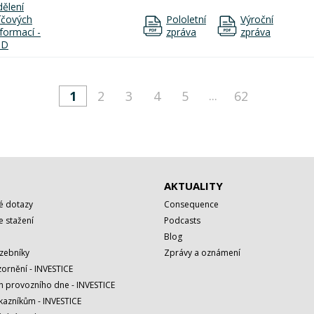
dělení
líčových
Pololetní
Výroční
nformací -
zpráva
zpráva
ID
...
1
2
3
4
5
62
AKTUALITY
é dotazy
Consequence
 stažení
Podcasts
Blog
azebníky
Zprávy a oznámení
ornění - INVESTICE
h provozního dne - INVESTICE
kazníkům - INVESTICE