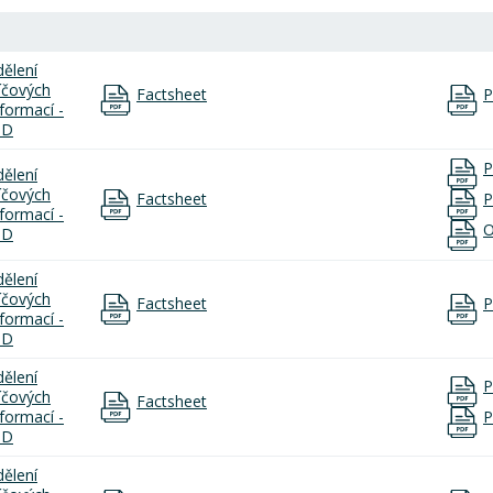
dělení
líčových
Factsheet
P
nformací -
ID
P
dělení
líčových
Factsheet
P
nformací -
O
ID
dělení
líčových
Factsheet
P
nformací -
ID
dělení
P
líčových
Factsheet
nformací -
P
ID
dělení