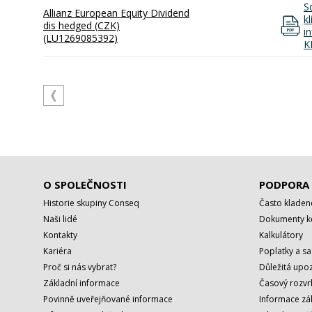
S
Allianz European Equity Dividend
k
dis hedged (CZK)
i
(LU1269085392)
K
O SPOLEČNOSTI
PODPORA
Historie skupiny Conseq
Často kladen
Naši lidé
Dokumenty ke
Kontakty
Kalkulátory
Kariéra
Poplatky a s
Proč si nás vybrat?
Důležitá upoz
Základní informace
Časový rozvr
Povinně uveřejňované informace
Informace zá