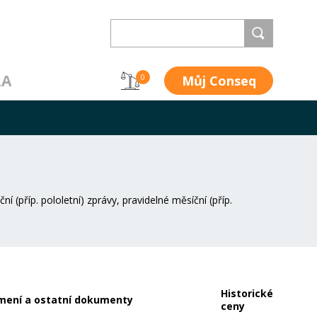
RA
Můj Conseq
0
 (příp. pololetní) zprávy, pravidelné měsíční (příp.
Historické
ení a ostatní dokumenty
ceny