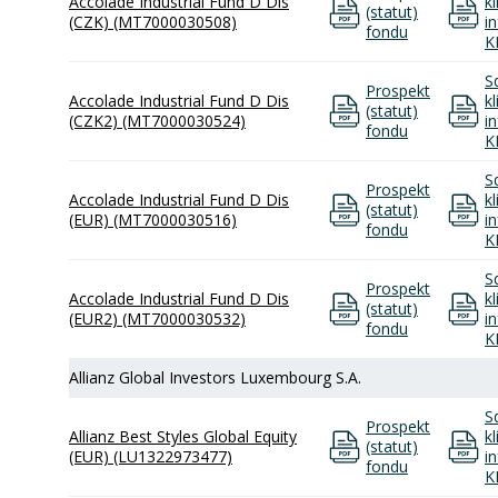
Accolade Industrial Fund D Dis
k
(statut)
(CZK) (MT7000030508)
i
fondu
K
S
Prospekt
Accolade Industrial Fund D Dis
k
(statut)
(CZK2) (MT7000030524)
i
fondu
K
S
Prospekt
Accolade Industrial Fund D Dis
k
(statut)
(EUR) (MT7000030516)
i
fondu
K
S
Prospekt
Accolade Industrial Fund D Dis
k
(statut)
(EUR2) (MT7000030532)
i
fondu
K
Allianz Global Investors Luxembourg S.A.
S
Prospekt
Allianz Best Styles Global Equity
k
(statut)
(EUR) (LU1322973477)
i
fondu
K