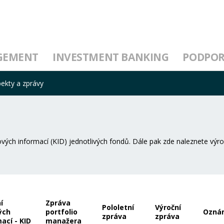
GEMENT
INVESTMENT BANKING
PODPO
ekty a zprávy
vých informací (KID) jednotlivých fondů. Dále pak zde naleznete výroční
í
Zpráva
Pololetní
Výroční
ých
portfolio
Oznám
zpráva
zpráva
ací - KID
manažera