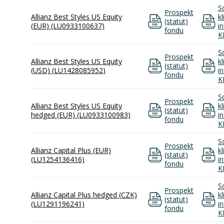
S
Prospekt
Allianz Best Styles US Equity
k
(statut)
(EUR) (LU0933100637)
i
fondu
K
S
Prospekt
Allianz Best Styles US Equity
k
(statut)
(USD) (LU1428085952)
i
fondu
K
S
Prospekt
Allianz Best Styles US Equity
k
(statut)
hedged (EUR) (LU0933100983)
i
fondu
K
S
Prospekt
Allianz Capital Plus (EUR)
k
(statut)
(LU1254136416)
i
fondu
K
S
Prospekt
Allianz Capital Plus hedged (CZK)
k
(statut)
(LU1291196241)
i
fondu
K