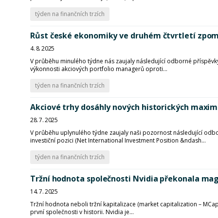
týden na finančních trzích
Růst české ekonomiky ve druhém čtvrtletí zpom
4. 8. 2025
V průběhu minulého týdne nás zaujaly následující odborné příspěvky:
výkonnosti akciových portfolio managerů oproti...
týden na finančních trzích
Akciové trhy dosáhly nových historických maxim
28. 7. 2025
V průběhu uplynulého týdne zaujaly naši pozornost následující odbo
investiční pozici (Net International Investment Position &ndash...
týden na finančních trzích
Tržní hodnota společnosti Nvidia překonala magi
14. 7. 2025
Tržní hodnota neboli tržní kapitalizace (market capitalization – MCap
první společnosti v historii. Nvidia je...