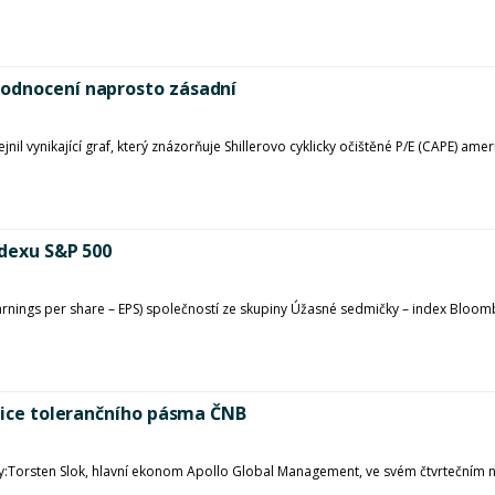
hodnocení naprosto zásadní
ejnil vynikající graf, který znázorňuje Shillerovo cyklicky očištěné P/E (CAPE) 
ndexu S&P 500
arnings per share – EPS) společností ze skupiny Úžasné sedmičky – index Bloomb
anice tolerančního pásma ČNB
y:Torsten Slok, hlavní ekonom Apollo Global Management, ve svém čtvrtečním ne