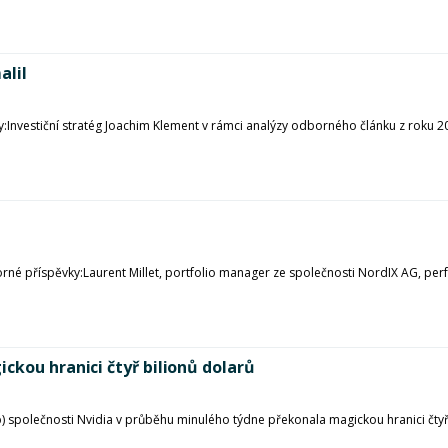
alil
Investiční stratég Joachim Klement v rámci analýzy odborného článku z roku 20
rné příspěvky:Laurent Millet, portfolio manager ze společnosti NordIX AG, per
ckou hranici čtyř bilionů dolarů
) společnosti Nvidia v průběhu minulého týdne překonala magickou hranici čtyř bi