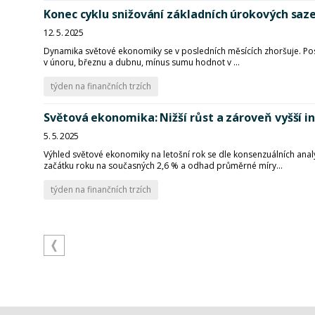
Konec cyklu snižování základních úrokových saze
12. 5. 2025
Dynamika světové ekonomiky se v posledních měsících zhoršuje. Pos
v únoru, březnu a dubnu, mínus sumu hodnot v ...
týden na finančních trzích
Světová ekonomika: Nižší růst a zároveň vyšší i
5. 5. 2025
Výhled světové ekonomiky na letošní rok se dle konsenzuálních ana
začátku roku na současných 2,6 % a odhad průměrné míry...
týden na finančních trzích