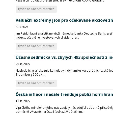
Research (odkaz).Torsten Slok, hlavní ekonom Apollo Global...
týden na finančních trzích
Valuační extrémy jsou pro očekávané akciové z
8. 9. 2025
Jim Reid, hlavní analytik největší německé banky Deutsche Bank, zveř
indexu, včetně reinvestovaných dividend, a...
týden na finančních trzích
Úžasná sedmička vs. zbylých 493 společností z i
25. 8. 2025
Následující graf ukazuje kumulativní dynamiku korporátních zisků (e
Bloomberg 500 ex ...
týden na finančních trzích
Česká inflace i nadále trenduje poblíž horní hr
11. 8. 2025
V průběhu minulého týdne nás zaujaly následující odborné příspěvk
poměrně výrazně narůstají (odkaz).V pátečním...