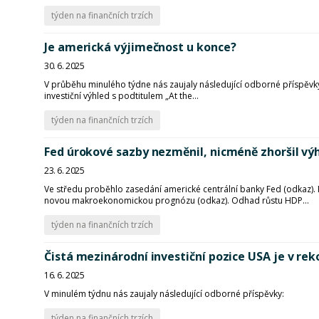
týden na finančních trzích
Je americká výjimečnost u konce?
30. 6. 2025
V průběhu minulého týdne nás zaujaly následující odborné příspěvky:
investiční výhled s podtitulem „At the...
týden na finančních trzích
Fed úrokové sazby nezměnil, nicméně zhoršil v
23. 6. 2025
Ve středu proběhlo zasedání americké centrální banky Fed (odkaz).
novou makroekonomickou prognózu (odkaz). Odhad růstu HDP...
týden na finančních trzích
Čistá mezinárodní investiční pozice USA je v rek
16. 6. 2025
V minulém týdnu nás zaujaly následující odborné příspěvky:
týden na finančních trzích