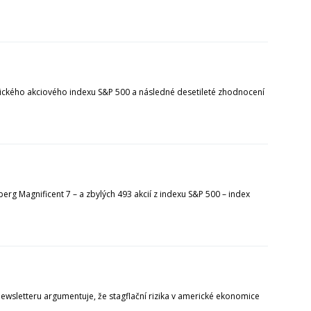
amerického akciového indexu S&P 500 a následné desetileté zhodnocení
erg Magnificent 7 – a zbylých 493 akcií z indexu S&P 500 – index
wsletteru argumentuje, že stagflační rizika v americké ekonomice