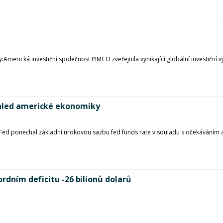
Americká investiční společnost PIMCO zveřejnila vynikající globální investiční
ýhled americké ekonomiky
 Fed ponechal základní úrokovou sazbu fed funds rate v souladu s očekáváním a
ordním deficitu -26 bilionů dolarů