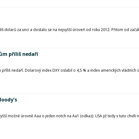
36 dolarů za unci a dostalo se na nejvyšší úroveň od roku 2012. Přitom od začátk
m příliš nedaří
říliš nedaří. Dolarový index DXY oslabil o 4,5 % a index amerických vládních 
Moody's
yšší možné úrovně Aaa o jeden notch na Aa1 (odkaz). USA již tedy v tuto chvíli n