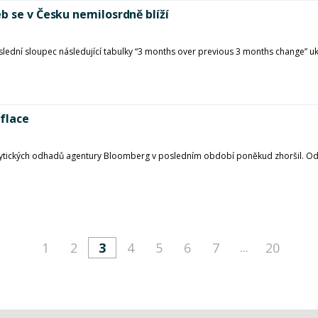
b se v Česku nemilosrdně blíží
lední sloupec následující tabulky “3 months over previous 3 months change” 
nflace
lytických odhadů agentury Bloomberg v posledním období poněkud zhoršil. Odh
...
1
2
3
4
5
6
7
20