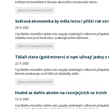
trefným komentářem k tématu akciového investování okolo...
týden na finančních trzích
Světová ekonomika by měla letos i příští rok vzrů
29. 9. 2025
V průběhu minulého týdne nás zaujaly následující odborné příspěvky
zdaleka není pod kontrolou. (odkaz)Joachim Klement...
týden na finančních trzích
Těžaři zlata (gold miners) si nyní užívají jedny z
22. 9. 2025
V průběhu minulého týdne nás zaujaly následující odborné příspěvky
kterém poukazuje na tři klíčové důsledky stále...
týden na finančních trzích
Hodně se dařilo akciím na rozvíjejících se trzích
15. 9. 2025
V průběhu minulého týdne nás zaujaly následující odborné příspěvk