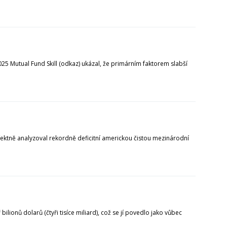
25 Mutual Fund Skill (odkaz) ukázal, že primárním faktorem slabší
fektně analyzoval rekordně deficitní americkou čistou mezinárodní
lionů dolarů (čtyři tisíce miliard), což se jí povedlo jako vůbec