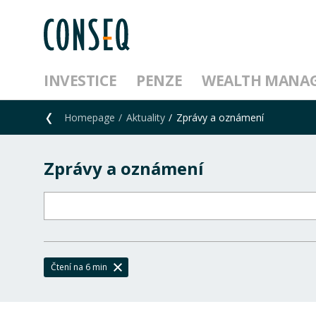
INVESTICE
PENZE
WEALTH MANA
Homepage
Aktuality
Zprávy a oznámení
Zprávy a oznámení
Čtení na 6 min