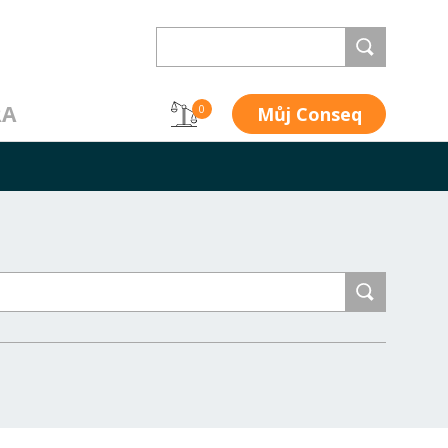
RA
Můj Conseq
0