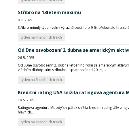
Stříbro na 13letém maximu
9. 6. 2025
Stříbro minulý týden velmi výrazně posílilo o 9 %, překonalo hranici 
týden na finančních trzích
Od Dne osvobození 2. dubna se americkým aktivů
26. 5. 2025
Od „Dne osvobození“ 2. dubna letošního roku se americkým aktivům p
vládním dluhopisům s dlouhou splatností nad 20 let,...
týden na finančních trzích
Kreditní rating USA snížila ratingová agentura 
19. 5. 2025
Ratingová agentura Moody's v pátek snížila kreditní rating USA z nejv
hlavních...
týden na finančních trzích