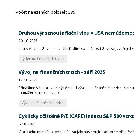
Počet nalezených položek:
385
Druhou výraznou inflační vlnu v USA nemůžeme z
20. 10. 2025
Louis-Vincent Gave, generální ředitel společnosti Gavekal, zveřejni
týden na finančních trzích
Vývoj na finančních trzích - září 2025
17. 10. 2025
Přinášíme Vám pravidelný přehled vývoje na finančních trzích. Nalezn
manažerů i informace o ...
Vývoj na finančních trzích
Cyklicky očištěné P/E (CAPE) indexu S&P 500 vzro
6. 10. 2025
V průběhu minulého týdne nás zaujaly následující odborné příspěvky