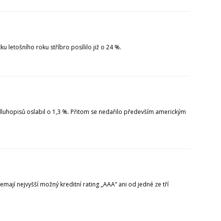
u letošního roku stříbro posílilo již o 24 %.
dluhopisů oslabil o 1,3 %. Přitom se nedařilo především americkým
emají nejvyšší možný kreditní rating „AAA“ ani od jedné ze tří