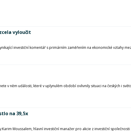
cela vyloučit
l vynikající investiční komentář s primárním zaměřením na ekonomické vztahy me
ete v něm události, které v uplynulém období ovlivnily situaci na českých i svět
stlo na 39,5x
:Karim Moussalem, hlavní investiční manažer pro akcie z investiční společnost