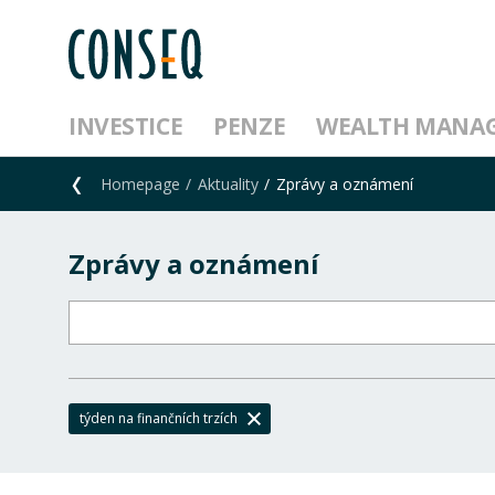
INVESTICE
PENZE
WEALTH MANA
Homepage
Aktuality
Zprávy a oznámení
Zprávy a oznámení
týden na finančních trzích