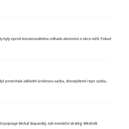
dnoty byly oproti konsenzuálnímu odhadu ekonomů o něco nižší. Pokud
dyž ponechala základní úrokovou sazbu, dvoutýdenní repo sazbu,
í popisuje Michal Stupavský, náš investiční stratég. Měsíčník