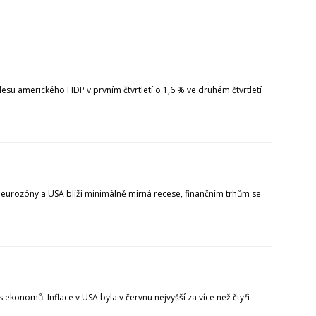
su amerického HDP v prvním čtvrtletí o 1,6 % ve druhém čtvrtletí
 eurozóny a USA blíží minimálně mírná recese, finančním trhům se
ekonomů. Inflace v USA byla v červnu nejvyšší za více než čtyři