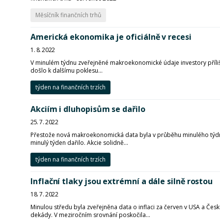
Měsíčník finančních trhů
Americká ekonomika je oficiálně v recesi
1. 8. 2022
V minulém týdnu zveřejněné makroekonomické údaje investory příliš 
došlo k dalšímu poklesu...
týden na finančních trzích
Akciím i dluhopisům se dařilo
25. 7. 2022
Přestože nová makroekonomická data byla v průběhu minulého týdne v
minulý týden dařilo. Akcie solidně...
týden na finančních trzích
Inflační tlaky jsou extrémní a dále silně rostou
18. 7. 2022
Minulou středu byla zveřejněna data o inflaci za červen v USA a Česk
dekády. V meziročním srovnání poskočila...