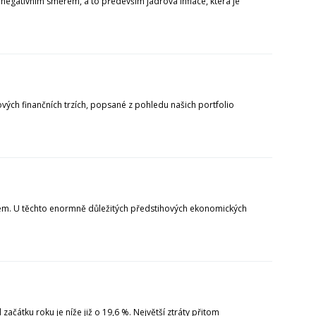
 negativním směrem, a to především jádrová inflace, která je
ových finančních trzích, popsané z pohledu našich portfolio
dem. U těchto enormně důležitých předstihových ekonomických
ačátku roku je níže již o 19,6 %. Největší ztráty přitom