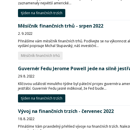
zaznamenaly největší americké...
týden na finančních trzích
Měsíčník finančních trhů - srpen 2022
2. 9. 2022
Přinášíme vám měsíčník finančních trhů. Podívejte se na výkonnost a
vydání popisuje Michal Stupavský, náš investiční...
Měsíčník finančních trhů
Guvernér Fedu Jerome Powell jede na silně jestř
29. 8. 2022
Klíčovou událostí minulého týdne byl páteční projev guvernéra ame
jestřábí. Guvernér Fedu jasně indikoval, že Fed bude...
týden na finančních trzích
Vývoj na finančních trzích - červenec 2022
18. 8. 2022
Přinášíme Vám pravidelný přehled vývoje na finančních trzích. Nalezn