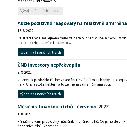
manažerů i informace o ...
Vývoj na finančních trzích
Akcie pozitivně reagovaly na relativně umírněná
15. 8. 2022
Ve středu byla zveřejněna důležitá data o inflaci v USA a Česku. V
jde o americkou inflaci, zatímco...
týden na finančních trzích
ČNB investory nepřekvapila
8. 8. 2022
Ve čtvrtek proběhlo řádné zasedání České národní banky a to popr
na 7 %, přestože někteří, a to zejména zahraniční analytici...
týden na finančních trzích
Měsíčník finančních trhů - červenec 2022
1. 8. 2022
Přinášíme vám pravidelný měsíčník finančních trhů. Co jsme dělali v 
finančních trhů - červenec 2022