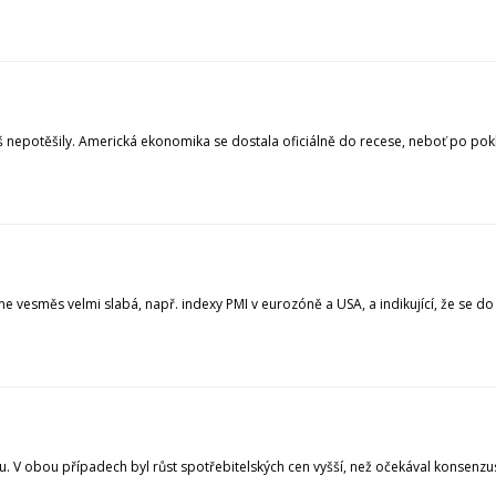
nepotěšily. Americká ekonomika se dostala oficiálně do recese, neboť po pokle
esměs velmi slabá, např. indexy PMI v eurozóně a USA, a indikující, že se do
u. V obou případech byl růst spotřebitelských cen vyšší, než očekával konsenzus 