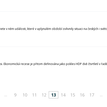
ete v něm události, které v uplynulém období ovlivnily situaci na českých i svět
 Ekonomická recese je přitom definována jako pokles HDP dvě čtvrtletí v řadě. 
...
...
9
10
11
12
13
14
15
16
17