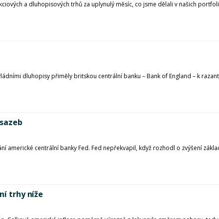
kciových a dluhopisových trhů za uplynulý měsíc, co jsme dělali v našich portfo
ládními dluhopisy přiměly britskou centrální banku – Bank of England – k razant
 sazeb
 americké centrální banky Fed. Fed nepřekvapil, když rozhodl o zvýšení základ
ní trhy níže