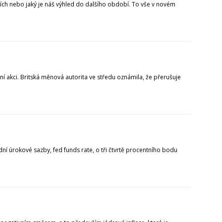
liích nebo jaký je náš výhled do dalšího období. To vše v novém
ní akci. Britská měnová autorita ve středu oznámila, že přerušuje
ní úrokové sazby, fed funds rate, o tři čtvrtě procentního bodu