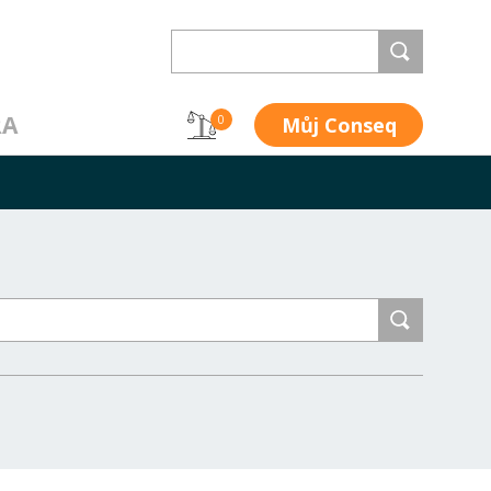
RA
Můj Conseq
0