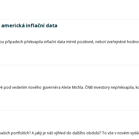
 americká inflační data
 obou případech překvapila inflační data mírně pozitivně, neboť zveřejněné ho
vé pod vedením nového guvernéra Aleše Michla. ČNB investory nepřekvapila, k
našich portfoliích? A jaký je náš výhled do dalšího období? To vše v novém vydán