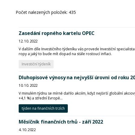
Počet nalezených položek:
435
Zasedání ropného kartelu OPEC
12. 10. 2022
V dalším díle Investičního týdeníku vás provede Investiční special
ropy a jaký to bude mít dopad na stále rostoucí inflaci.
Investiční týdeník
Dluhopisové výnosy na nejvyšší úrovni od roku 2
10. 10. 2022
V minulém týdnu se mírně dařilo akciím, když nejširší globální akciov
+4,1 %) a střední Evropě...
týden na finančních trzích
Měsíčník finančních trhů - září 2022
4. 10. 2022