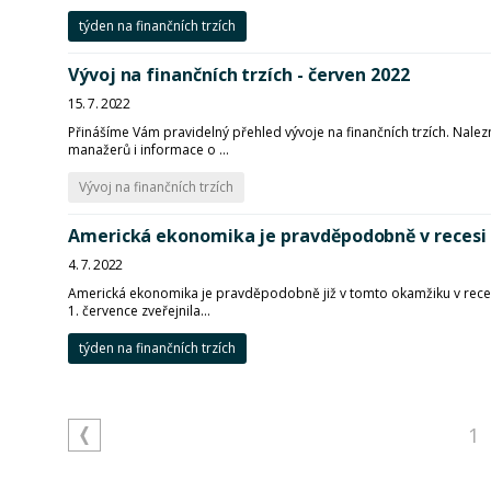
týden na finančních trzích
Vývoj na finančních trzích - červen 2022
15. 7. 2022
Přinášíme Vám pravidelný přehled vývoje na finančních trzích. Nalezn
manažerů i informace o ...
Vývoj na finančních trzích
Americká ekonomika je pravděpodobně v recesi
4. 7. 2022
Americká ekonomika je pravděpodobně již v tomto okamžiku v recesi.
1. července zveřejnila...
týden na finančních trzích
1