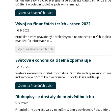
Minulé úterý byla v USA zveřejněna veledůležitá data o inflaci za s
očištěná o volatilní položky potravin a energií...
týden na finančních trzích
Vývoj na finančních trzích - srpen 2022
16. 9. 2022
Přinášíme Vám pravidelný přehled vývoje na finančních trzích. Nalezn
manažerů i informace o ...
Vývoj na finančních trzích
Světová ekonomika citelně zpomaluje
12. 9. 2022
Světová ekonomika citelně zpomaluje. Globální indexy nákupních m
indikátorů je přitom klíčová hranice 50 bodů, která odděluje...
týden na finančních trzích
Dluhopisy se dostaly do medvědího trhu
5. 9. 2022
Finanční trhy pokračovaly v minulém týdnu v poklesech. Pokud jde o ak