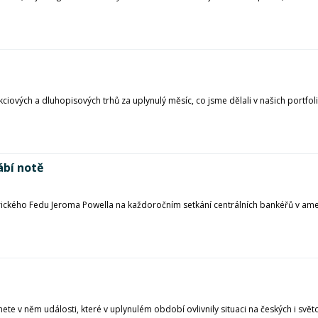
kciových a dluhopisových trhů za uplynulý měsíc, co jsme dělali v našich portfo
ábí notě
rického Fedu Jeroma Powella na každoročním setkání centrálních bankéřů v ame
ete v něm události, které v uplynulém období ovlivnily situaci na českých i svět