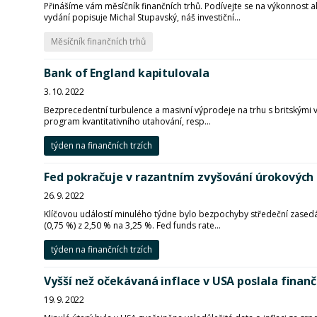
Přinášíme vám měsíčník finančních trhů. Podívejte se na výkonnost a
vydání popisuje Michal Stupavský, náš investiční...
Měsíčník finančních trhů
Bank of England kapitulovala
3. 10. 2022
Bezprecedentní turbulence a masivní výprodeje na trhu s britskými v
program kvantitativního utahování, resp...
týden na finančních trzích
Fed pokračuje v razantním zvyšování úrokových
26. 9. 2022
Klíčovou událostí minulého týdne bylo bezpochyby středeční zasedání
(0,75 %) z 2,50 % na 3,25 %. Fed funds rate...
týden na finančních trzích
Vyšší než očekávaná inflace v USA poslala finanč
19. 9. 2022