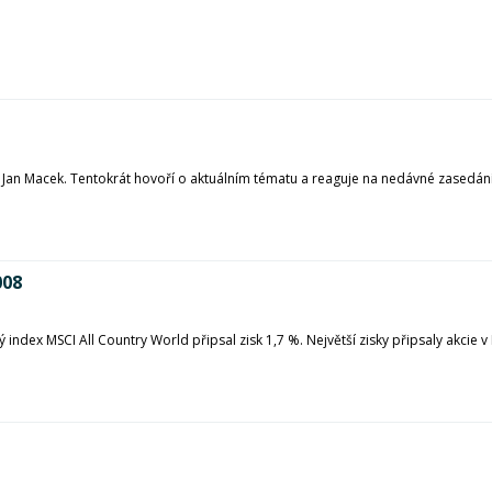
ista Jan Macek. Tentokrát hovoří o aktuálním tématu a reaguje na nedávné zase
008
ý index MSCI All Country World připsal zisk 1,7 %. Největší zisky připsaly akcie