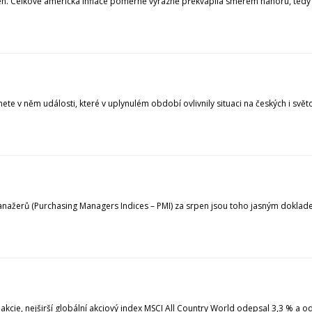
rpen. Celkově americká inflace poměrně výrazně překvapila směrem nahoru, tedy
ete v něm události, které v uplynulém období ovlivnily situaci na českých i svět
anažerů (Purchasing Managers Indices – PMI) za srpen jsou toho jasným dokla
cie, nejširší globální akciový index MSCI All Country World odepsal 3,3 % a od z