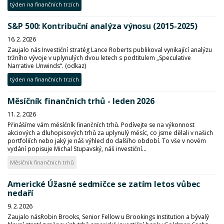
týden na finančních trzích
S&P 500: Kontribuční analýza výnosu (2015-2025)
16. 2. 2026
Zaujalo nás Investiční stratég Lance Roberts publikoval vynikající analýzu
tržního vývoje v uplynulých dvou letech s podtitulem „Speculative
Narrative Unwinds“. (odkaz)
týden na finančních trzích
Měsíčník finančních trhů - leden 2026
11. 2. 2026
Přinášíme vám měsíčník finančních trhů. Podívejte se na výkonnost
akciových a dluhopisových trhů za uplynulý měsíc, co jsme dělali v našich
portfoliích nebo jaký je náš výhled do dalšího období. To vše v novém
vydání popisuje Michal Stupavský, náš investiční...
Měsíčník finančních trhů
Americké Úžasné sedmičce se zatím letos vůbec
nedaří
9. 2. 2026
Zaujalo násRobin Brooks, Senior Fellow u Brookings Institution a bývalý