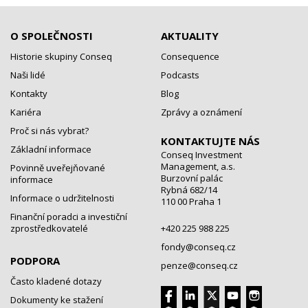
O SPOLEČNOSTI
AKTUALITY
Historie skupiny Conseq
Consequence
Naši lidé
Podcasts
Kontakty
Blog
Kariéra
Zprávy a oznámení
Proč si nás vybrat?
KONTAKTUJTE NÁS
Základní informace
Conseq Investment
Management, a.s.
Povinně uveřejňované
Burzovní palác
informace
Rybná 682/14
Informace o udržitelnosti
110 00 Praha 1
Finanční poradci a investiční
zprostředkovatelé
+420 225 988 225
fondy@conseq.cz
PODPORA
penze@conseq.cz
Často kladené dotazy
Dokumenty ke stažení