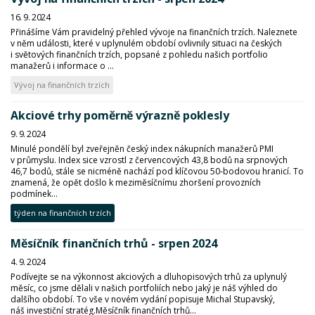
16. 9. 2024
Přinášíme Vám pravidelný přehled vývoje na finančních trzích. Naleznete
v něm události, které v uplynulém období ovlivnily situaci na českých
i světových finančních trzích, popsané z pohledu našich portfolio
manažerů i informace o ...
Vývoj na finančních trzích
Akciové trhy poměrně výrazně poklesly
9. 9. 2024
Minulé pondělí byl zveřejněn český index nákupních manažerů PMI
v průmyslu. Index sice vzrostl z červencových 43,8 bodů na srpnových
46,7 bodů, stále se nicméně nachází pod klíčovou 50-bodovou hranicí. To
znamená, že opět došlo k meziměsíčnímu zhoršení provozních
podmínek...
týden na finančních trzích
Měsíčník finančních trhů - srpen 2024
4. 9. 2024
Podívejte se na výkonnost akciových a dluhopisových trhů za uplynulý
měsíc, co jsme dělali v našich portfoliích nebo jaký je náš výhled do
dalšího období. To vše v novém vydání popisuje Michal Stupavský,
náš investiční stratég.Měsíčník finančních trhů...