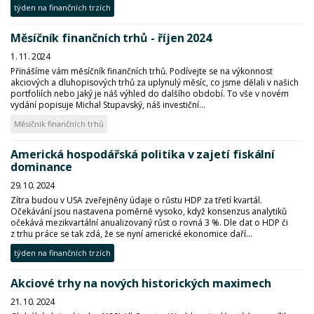
týden na finančních trzích
Měsíčník finančních trhů - říjen 2024
1. 11. 2024
Přinášíme vám měsíčník finančních trhů. Podívejte se na výkonnost
akciových a dluhopisových trhů za uplynulý měsíc, co jsme dělali v našich
portfoliích nebo jaký je náš výhled do dalšího období. To vše v novém
vydání popisuje Michal Stupavský, náš investiční...
Měsíčník finančních trhů
Americká hospodářská politika v zajetí fiskální
dominance
29. 10. 2024
Zítra budou v USA zveřejněny údaje o růstu HDP za třetí kvartál.
Očekávání jsou nastavena poměrně vysoko, když konsenzus analytiků
očekává mezikvartální anualizovaný růst o rovná 3 %. Dle dat o HDP či
z trhu práce se tak zdá, že se nyní americké ekonomice daří...
týden na finančních trzích
Akciové trhy na nových historických maximech
21. 10. 2024