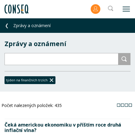
Zprávy a oznámení
Zprávy a oznámení
týden na finančních trzích
Počet nalezených položek:
435
Čeká americkou ekonomiku v příštím roce druhá
inflační vlna?