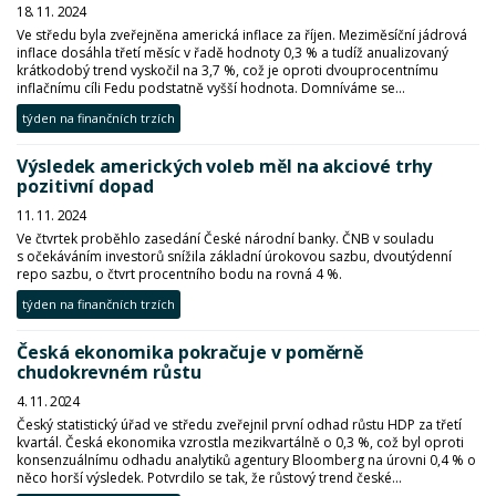
18. 11. 2024
Ve středu byla zveřejněna americká inflace za říjen. Meziměsíční jádrová
inflace dosáhla třetí měsíc v řadě hodnoty 0,3 % a tudíž anualizovaný
krátkodobý trend vyskočil na 3,7 %, což je oproti dvouprocentnímu
inflačnímu cíli Fedu podstatně vyšší hodnota. Domníváme se...
týden na finančních trzích
Výsledek amerických voleb měl na akciové trhy
pozitivní dopad
11. 11. 2024
Ve čtvrtek proběhlo zasedání České národní banky. ČNB v souladu
s očekáváním investorů snížila základní úrokovou sazbu, dvoutýdenní
repo sazbu, o čtvrt procentního bodu na rovná 4 %.
týden na finančních trzích
Česká ekonomika pokračuje v poměrně
chudokrevném růstu
4. 11. 2024
Český statistický úřad ve středu zveřejnil první odhad růstu HDP za třetí
kvartál. Česká ekonomika vzrostla mezikvartálně o 0,3 %, což byl oproti
konsenzuálnímu odhadu analytiků agentury Bloomberg na úrovni 0,4 % o
něco horší výsledek. Potvrdilo se tak, že růstový trend české...