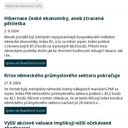
Měsíčník finančních trhů
Hibernace české ekonomiky, aneb ztracená
pětiletka
2. 9. 2024
Minulé pondělí byl zveřejněn nejvýznamnější konjunkturální indikátor
německé ekonomiky, index ifo, a to za měsíc srpen. Index poklesl
z červencových 87,0 bodů na srpnových 86,6 bodů. Přitom mezi
německými podniky došlo jak ke zhoršení hodnocení stávající situace, tak
i ke...
týden na finančních trzích
Krize německého průmyslového sektoru pokračuje
27. 8. 2024
Ve čtvrtek byly zveřejněny německé indexy nákupních manažerů PMI za
srpen. Index PMI německého průmyslového sektoru poklesl z 43,2 bodů
na 42,1 bodů. Klíčové v tomto ohledu je, že se tento klíčový index kondice
německého průmyslového sektoru nachází již 26 měsíců v...
týden na finančních trzích
Vyšší akciové valuace implikují nižší očekávané