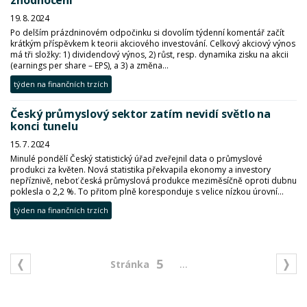
zhodnocení
19. 8. 2024
Po delším prázdninovém odpočinku si dovolím týdenní komentář začít
krátkým příspěvkem k teorii akciového investování. Celkový akciový výnos
má tři složky: 1) dividendový výnos, 2) růst, resp. dynamika zisku na akcii
(earnings per share – EPS), a 3) a změna...
týden na finančních trzích
Český průmyslový sektor zatím nevidí světlo na
konci tunelu
15. 7. 2024
Minulé pondělí Český statistický úřad zveřejnil data o průmyslové
produkci za květen. Nová statistika překvapila ekonomy a investory
nepříznivě, neboť česká průmyslová produkce meziměsíčně oproti dubnu
poklesla o 2,2 %. To přitom plně koresponduje s velice nízkou úrovní...
týden na finančních trzích
...
5