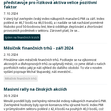
představuje pro riziková aktiva velice pozitivní
faktor
7. 10. 2024
V úterý byl zveřejněn český index nákupních manažerů PMI za září. Index
poklesl ze 46,7 bodů na 46,0 bodů, a i nadále se tak nacházel poměrně
hluboko pod 50-bodovou linií, která odděluje zlepšování a zhoršování
provozních podmínek v sektoru. Zároveň platí, že se...
týden na finančních trzích
Měsíčník finančních trhů - září 2024
2. 10. 2024
Přinášíme vám měsíčník finančních trhů. Podívejte se na výkonnost
akciových a dluhopisových trhů za uplynulý měsíc, co jsme dělali v našich
portfoliích nebo jaký je náš výhled do dalšího období. To vše v novém
vydání popisuje Michal Stupavský, náš investiční...
Měsíčník finančních trhů
Masivní rally na čínských akciích
30. 9. 2024
Minulé pondělí byly zveřejněny německé indexy nákupních manažerů PMI.
Zveřejněné hodnoty byly oproti konsenzu trhu výrazně horší. Index PMI
v průmyslovém sektoru poklesl z 42,4 bodů na pouhých 40,3 bodů, což