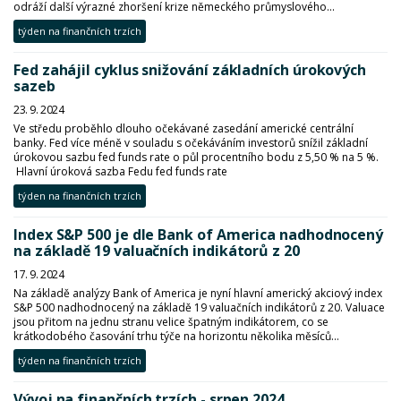
odráží další výrazné zhoršení krize německého průmyslového...
týden na finančních trzích
Fed zahájil cyklus snižování základních úrokových
sazeb
23. 9. 2024
Ve středu proběhlo dlouho očekávané zasedání americké centrální
banky. Fed více méně v souladu s očekáváním investorů snížil základní
úrokovou sazbu fed funds rate o půl procentního bodu z 5,50 % na 5 %.
Hlavní úroková sazba Fedu fed funds rate
týden na finančních trzích
Index S&P 500 je dle Bank of America nadhodnocený
na základě 19 valuačních indikátorů z 20
17. 9. 2024
Na základě analýzy Bank of America je nyní hlavní americký akciový index
S&P 500 nadhodnocený na základě 19 valuačních indikátorů z 20. Valuace
jsou přitom na jednu stranu velice špatným indikátorem, co se
krátkodobého časování trhu týče na horizontu několika měsíců...
týden na finančních trzích
Vývoj na finančních trzích - srpen 2024