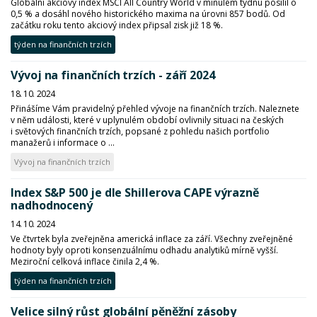
Globální akciový index MSCI All Country World v minulém týdnu posílil o
0,5 % a dosáhl nového historického maxima na úrovni 857 bodů. Od
začátku roku tento akciový index připsal zisk již 18 %.
týden na finančních trzích
Vývoj na finančních trzích - září 2024
18. 10. 2024
Přinášíme Vám pravidelný přehled vývoje na finančních trzích. Naleznete
v něm události, které v uplynulém období ovlivnily situaci na českých
i světových finančních trzích, popsané z pohledu našich portfolio
manažerů i informace o ...
Vývoj na finančních trzích
Index S&P 500 je dle Shillerova CAPE výrazně
nadhodnocený
14. 10. 2024
Ve čtvrtek byla zveřejněna americká inflace za září. Všechny zveřejněné
hodnoty byly oproti konsenzuálnímu odhadu analytiků mírně vyšší.
Meziroční celková inflace činila 2,4 %.
týden na finančních trzích
Velice silný růst globální pěněžní zásoby