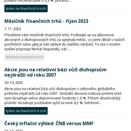
poklesl mezikvartálně o 0,3 %, přičemž...
týden na finančních trzích
Měsíčník finančních trhů - říjen 2023
1. 11. 2023
Přinášíme vám měsíčník finančních trhů. Podívejte se na výkonnost
akciových a dluhopisových trhů za uplynulý měsíc, co jsme dělali v našich
portfoliích nebo jaký je náš výhled do dalšího období. To vše v novém
vydání popisuje Michal Stupavský, náš ...
Měsíčník finančních trhů
Akcie jsou na relativní bázi vůči dluhopisům
nejdražší od roku 2007
30. 10. 2023
Akcie jsou na relativní bázi vůči dluhopisům z celkového globálního
pohledu nejdražší od roku 2007. Globální akciová riziková prémie totiž
nyní dosahuje velice deprimované hodnoty 1,6 %. Přitom dlouhodobý
průměr dosahuje podstatně vyšší úrovně 4,2 %. Extrémní...
týden na finančních trzích
Český inflační výhled: ČNB versus MMF