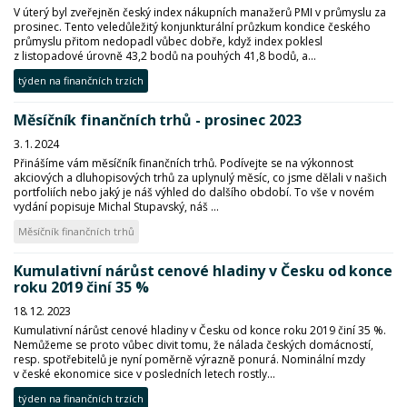
V úterý byl zveřejněn český index nákupních manažerů PMI v průmyslu za
prosinec. Tento veledůležitý konjunkturální průzkum kondice českého
průmyslu přitom nedopadl vůbec dobře, když index poklesl
z listopadové úrovně 43,2 bodů na pouhých 41,8 bodů, a...
týden na finančních trzích
Měsíčník finančních trhů - prosinec 2023
3. 1. 2024
Přinášíme vám měsíčník finančních trhů. Podívejte se na výkonnost
akciových a dluhopisových trhů za uplynulý měsíc, co jsme dělali v našich
portfoliích nebo jaký je náš výhled do dalšího období. To vše v novém
vydání popisuje Michal Stupavský, náš ...
Měsíčník finančních trhů
Kumulativní nárůst cenové hladiny v Česku od konce
roku 2019 činí 35 %
18. 12. 2023
Kumulativní nárůst cenové hladiny v Česku od konce roku 2019 činí 35 %.
Nemůžeme se proto vůbec divit tomu, že nálada českých domácností,
resp. spotřebitelů je nyní poměrně výrazně ponurá. Nominální mzdy
v české ekonomice sice v posledních letech rostly...
týden na finančních trzích