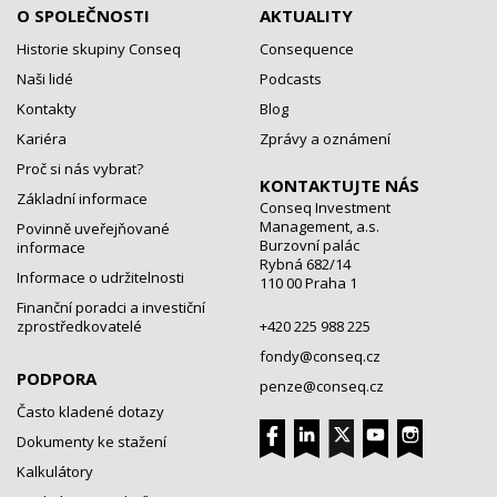
O SPOLEČNOSTI
AKTUALITY
Historie skupiny Conseq
Consequence
Naši lidé
Podcasts
Kontakty
Blog
Kariéra
Zprávy a oznámení
Proč si nás vybrat?
KONTAKTUJTE NÁS
Základní informace
Conseq Investment
Management, a.s.
Povinně uveřejňované
Burzovní palác
informace
Rybná 682/14
Informace o udržitelnosti
110 00 Praha 1
Finanční poradci a investiční
zprostředkovatelé
+420 225 988 225
fondy@conseq.cz
PODPORA
penze@conseq.cz
Často kladené dotazy
Dokumenty ke stažení
Kalkulátory