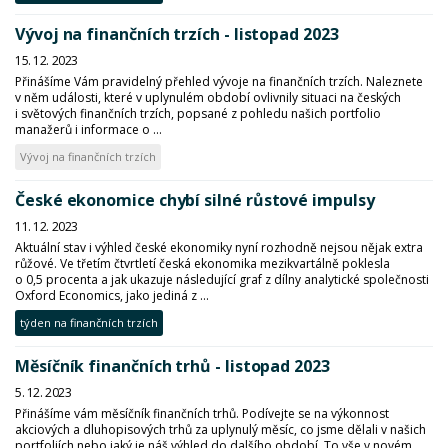
Vývoj na finančních trzích - listopad 2023
15. 12. 2023
Přinášíme Vám pravidelný přehled vývoje na finančních trzích. Naleznete
v něm události, které v uplynulém období ovlivnily situaci na českých
i světových finančních trzích, popsané z pohledu našich portfolio
manažerů i informace o ...
Vývoj na finančních trzích
České ekonomice chybí silné růstové impulsy
11. 12. 2023
Aktuální stav i výhled české ekonomiky nyní rozhodně nejsou nějak extra
růžové. Ve třetím čtvrtletí česká ekonomika mezikvartálně poklesla
o 0,5 procenta a jak ukazuje následující graf z dílny analytické společnosti
Oxford Economics, jako jediná z ...
týden na finančních trzích
Měsíčník finančních trhů - listopad 2023
5. 12. 2023
Přinášíme vám měsíčník finančních trhů. Podívejte se na výkonnost
akciových a dluhopisových trhů za uplynulý měsíc, co jsme dělali v našich
portfoliích nebo jaký je náš výhled do dalšího období. To vše v novém