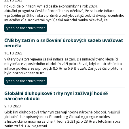
23. 10. 2023
Pokud jde o inflační výhled české ekonomiky na rok 2024,
aktuální prognóza České národní banky očekává, že se bude inflace
v průběhu příštího roku v průměru pohybovat již poblíž dvouprocentního
inflačního cíle. Konkrétně nyní Česká národní banka očekává, že...
týden na finančních trzích
ČNB by zatím o snižování úrokových sazeb uvažovat
neměla
16. 10. 2023
V úterý byla zveřejněna česká inflace za září. Dezinflační trend klesající
míry inflace z posledního období v září pokračoval, když meziroční míra
inflace poklesla ze srpnových 8,5 % na 6,9 % v září. Zářijové číslo přitom
bylo oproti konsenzu trhu...
týden na finančních trzích
Globální dluhopisové trhy nyní zažívají hodně
náročné období
9. 10. 2023
Globální dluhopisové trhy nyní zažívají hodně náročné období. Nejširší
globální dluhopisový index Bloomberg Global-Aggregate poklesl
z historického maxima ze dne 4. ledna 2021 již o 23 % a v letošním roce
zatím ztrácí 3 %. Negativní...