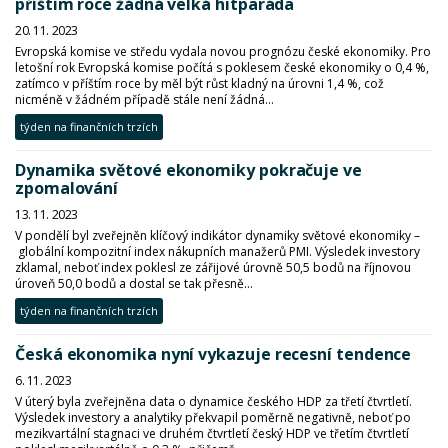
příštím roce žádná velká hitparáda
20. 11. 2023
Evropská komise ve středu vydala novou prognózu české ekonomiky. Pro
letošní rok Evropská komise počítá s poklesem české ekonomiky o 0,4 %,
zatímco v příštím roce by měl být růst kladný na úrovni 1,4 %, což
nicméně v žádném případě stále není žádná...
týden na finančních trzích
Dynamika světové ekonomiky pokračuje ve
zpomalování
13. 11. 2023
V pondělí byl zveřejněn klíčový indikátor dynamiky světové ekonomiky –
globální kompozitní index nákupních manažerů PMI. Výsledek investory
zklamal, neboť index poklesl ze zářijové úrovně 50,5 bodů na říjnovou
úroveň 50,0 bodů a dostal se tak přesně...
týden na finančních trzích
Česká ekonomika nyní vykazuje recesní tendence
6. 11. 2023
V úterý byla zveřejněna data o dynamice českého HDP za třetí čtvrtletí.
Výsledek investory a analytiky překvapil poměrně negativně, neboť po
mezikvartální stagnaci ve druhém čtvrtletí český HDP ve třetím čtvrtletí