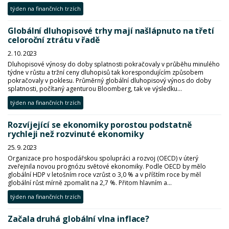
týden na finančních trzích
Globální dluhopisové trhy mají našlápnuto na třetí
celoroční ztrátu v řadě
2. 10. 2023
Dluhopisové výnosy do doby splatnosti pokračovaly v průběhu minulého
týdne v růstu a tržní ceny dluhopisů tak korespondujícím způsobem
pokračovaly v poklesu. Průměrný globální dluhopisový výnos do doby
splatnosti, počítaný agenturou Bloomberg, tak ve výsledku...
týden na finančních trzích
Rozvíjející se ekonomiky porostou podstatně
rychleji než rozvinuté ekonomiky
25. 9. 2023
Organizace pro hospodářskou spolupráci a rozvoj (OECD) v úterý
zveřejnila novou prognózu světové ekonomiky. Podle OECD by mělo
globální HDP v letošním roce vzrůst o 3,0 % a v příštím roce by měl
globální růst mírně zpomalit na 2,7 %. Přitom hlavním a...
týden na finančních trzích
Začala druhá globální vlna inflace?