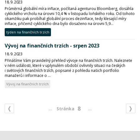
18. 9. 2023
Průměrná globální míra inflace, počítaná agenturou Bloomberg, dosáhla
cyklického vrcholu na úrovni 10,4 % v listopadu loňského roku. Od tohoto
okamžiku pak probíhal globální proces dezinflace, tedy klesající míry
inflace, přičemž cyklického dna bylo dosaženo na úrovni 5,9...
týden na finančních trzích
Vývoj na finančních trzích - srpen 2023
18. 9. 2023
Přinášíme Vám pravidelný přehled vývoje na finančních trzích. Naleznete
v něm události, které v uplynulém období ovlivnily situaci na českých
i světových finančních trzích, popsané z pohledu našich portfolio
manažerů i informace o ...
Vývoj na finančních trzích
...
...
8