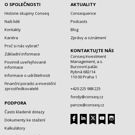
O SPOLEČNOSTI
AKTUALITY
Historie skupiny Conseq
Consequence
Naši lidé
Podcasts
Kontakty
Blog
Kariéra
Zprávy a oznámení
Proč si nás vybrat?
KONTAKTUJTE NÁS
Základní informace
Conseq Investment
Management, a.s.
Povinně uveřejňované
Burzovní palác
informace
Rybná 682/14
Informace o udržitelnosti
110 00 Praha 1
Finanční poradci a investiční
zprostředkovatelé
+420 225 988 225
fondy@conseq.cz
PODPORA
penze@conseq.cz
Často kladené dotazy
Dokumenty ke stažení
Kalkulátory