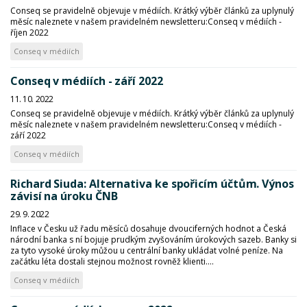
Conseq se pravidelně objevuje v médiích. Krátký výběr článků za uplynulý
měsíc naleznete v našem pravidelném newsletteru:Conseq v médiích -
říjen 2022
Conseq v médiích
Conseq v médiích - září 2022
11. 10. 2022
Conseq se pravidelně objevuje v médiích. Krátký výběr článků za uplynulý
měsíc naleznete v našem pravidelném newsletteru:Conseq v médiích -
září 2022
Conseq v médiích
Richard Siuda: Alternativa ke spořicím účtům. Výnos
závisí na úroku ČNB
29. 9. 2022
Inflace v Česku už řadu měsíců dosahuje dvouciferných hodnot a Česká
národní banka s ní bojuje prudkým zvyšováním úrokových sazeb. Banky si
za tyto vysoké úroky můžou u centrální banky ukládat volné peníze. Na
začátku léta dostali stejnou možnost rovněž klienti....
Conseq v médiích