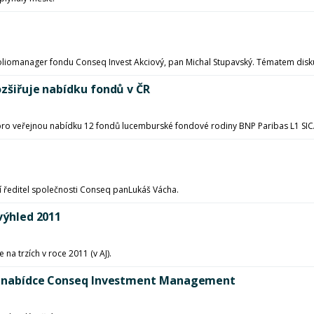
liomanager fondu Conseq Invest Akciový, pan Michal Stupavský. Tématem diskuz
ozšiřuje nabídku fondů v ČR
ro veřejnou nabídku 12 fondů lucemburské fondové rodiny BNP Paribas L1 SICAV
í ředitel společnosti Conseq panLukáš Vácha.
 výhled 2011
 na trzích v roce 2011 (v AJ).
dů v nabídce Conseq Investment Management