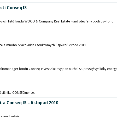
sti Conseq IS
vých listů fondu WOOD & Company Real Estate Fund otevřený podílový fond.
e a mnoho pracovních i soukromých úspěchů v roce 2011.
oliomanager fondu Conseq Invest Akciový pan Michal Stupavský vyhlídky energet
 měsíčníku CONSEQuence.
t a Conseq IS – listopad 2010
uplynulý měsíc.