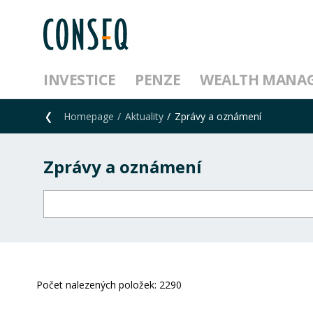
INVESTICE
PENZE
WEALTH MANA
Homepage
Aktuality
Zprávy a oznámení
Zprávy a oznámení
Počet nalezených položek:
2290