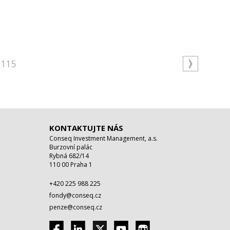
115
KONTAKTUJTE NÁS
Conseq Investment Management, a.s.
Burzovní palác
Rybná 682/14
110 00 Praha 1
+420 225 988 225
fondy@conseq.cz
penze@conseq.cz