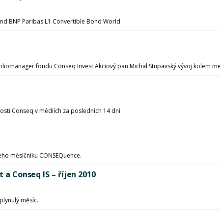
fond BNP Paribas L1 Convertible Bond World.
foliomanager fondu Conseq Invest Akciový pan Michal Stupavský vývoj kolem med
sti Conseq v médiích za posledních 14 dní.
našeho měsíčníku CONSEQuence.
t a Conseq IS – říjen 2010
uplynulý měsíc.