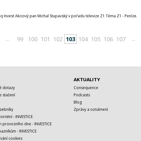
q Invest Akciový pan Michal Stupavský v pořadu televize Z1 Téma Z1 - Peníze.
...
...
99
100
101
102
103
104
105
106
107
AKTUALITY
é dotazy
Consequence
 stažení
Podcasts
Blog
azebníky
Zprávy a oznámení
ornění - INVESTICE
h provozního dne - INVESTICE
kazníkům - INVESTICE
vání cookies