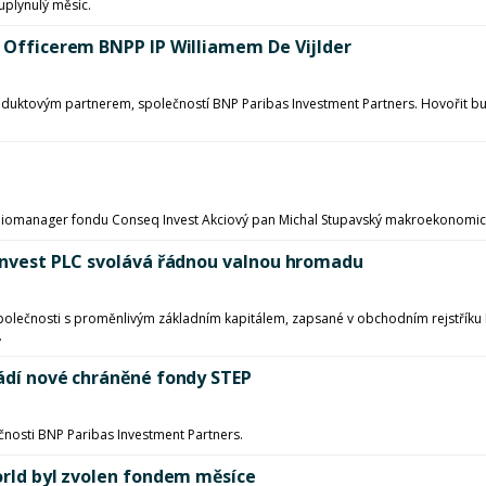
uplynulý měsíc.
t Officerem BNPP IP Williamem De Vijlder
uktovým partnerem, společností BNP Paribas Investment Partners. Hovořit bude
foliomanager fondu Conseq Invest Akciový pan Michal Stupavský makroekonomic
 Invest PLC svolává řádnou valnou hromadu
společnosti s proměnlivým základním kapitálem, zapsané v obchodním rejstříku 
.
vádí nové chráněné fondy STEP
čnosti BNP Paribas Investment Partners.
World byl zvolen fondem měsíce