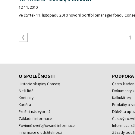
12. 11. 2010
Ve čtvrtek 11. listopadu 2010 hovořil portfoliomanager fondu Conse
1
O SPOLEČNOSTI
PODPORA
Historie skupiny Conseq
Často kladen
Naši lidé
Dokumenty ke
Kontakty
Kalkulátory
Kariéra
Poplatky a s
Proč si nás vybrat?
Důležitá upoz
Základní informace
Časový rozvr
Povinně uveřejňované informace
Informace zá
Informace o udržitelnosti
Zásady použí