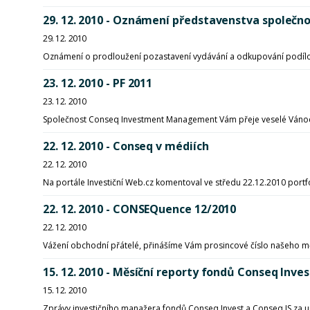
29. 12. 2010 - Oznámení představenstva společno
29. 12. 2010
Oznámení o prodloužení pozastavení vydávání a odkupování podílo
23. 12. 2010 - PF 2011
23. 12. 2010
Společnost Conseq Investment Management Vám přeje veselé Vánoc
22. 12. 2010 - Conseq v médiích
22. 12. 2010
Na portále Investiční Web.cz komentoval ve středu 22.12.2010 portf
22. 12. 2010 - CONSEQuence 12/2010
22. 12. 2010
Vážení obchodní přátelé, přinášíme Vám prosincové číslo našeho
15. 12. 2010 - Měsíční reporty fondů Conseq Inves
15. 12. 2010
Zprávy investičního manažera fondů Conseq Invest a Conseq IS za 