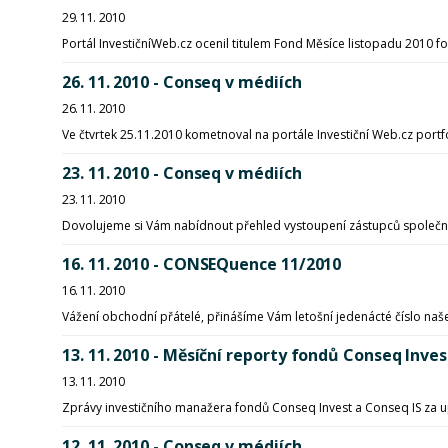
29. 11. 2010
Portál InvestičníWeb.cz ocenil titulem Fond Měsíce listopadu 2010 
26. 11. 2010 - Conseq v médiích
26. 11. 2010
Ve čtvrtek 25.11.2010 kometnoval na portále Investiční Web.cz port
23. 11. 2010 - Conseq v médiích
23. 11. 2010
Dovolujeme si Vám nabídnout přehled vystoupení zástupců společno
16. 11. 2010 - CONSEQuence 11/2010
16. 11. 2010
Vážení obchodní přátelé, přinášíme Vám letošní jedenácté číslo 
13. 11. 2010 - Měsíční reporty fondů Conseq Inves
13. 11. 2010
Zprávy investičního manažera fondů Conseq Invest a Conseq IS za 
12. 11. 2010 - Conseq v médiích