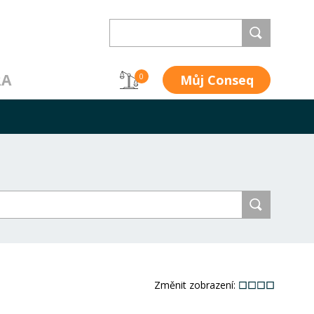
RA
Můj Conseq
0
Změnit zobrazení: