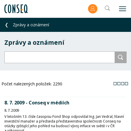
Zprávy a oznámení
Zprávy a oznámení
Počet nalezených položek:
2290
8. 7. 2009 - Conseq v médiích
8. 7. 2009
V letošním 13. čísle časopisu Fond Shop odpovídal Ing. Jan Vedral, hlavní
investiční manažer a předseda představenstva společnosti Conseq na
otázky zjišťující jeho pohled na budoucí vývoj inflace ve světě i v ČR
a výkonnost...