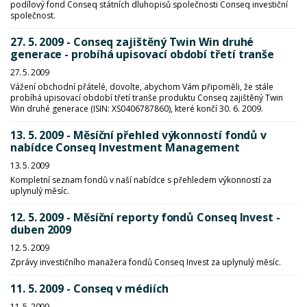
podílový fond Conseq státních dluhopisů společnosti Conseq investiční
společnost.
27. 5. 2009 - Conseq zajištěný Twin Win druhé
generace - probíhá upisovací období třetí tranše
27. 5. 2009
Vážení obchodní přátelé, dovolte, abychom Vám připoměli, že stále
probíhá upisovací období třetí tranše produktu Conseq zajištěný Twin
Win druhé generace (ISIN: XS0406787860), které končí 30. 6. 2009.
13. 5. 2009 - Měsíční přehled výkonností fondů v
nabídce Conseq Investment Management
13. 5. 2009
Kompletní seznam fondů v naší nabídce s přehledem výkonností za
uplynulý měsíc.
12. 5. 2009 - Měsíční reporty fondů Conseq Invest -
duben 2009
12. 5. 2009
Zprávy investičního manažera fondů Conseq Invest za uplynulý měsíc.
11. 5. 2009 - Conseq v médiích
11. 5. 2009