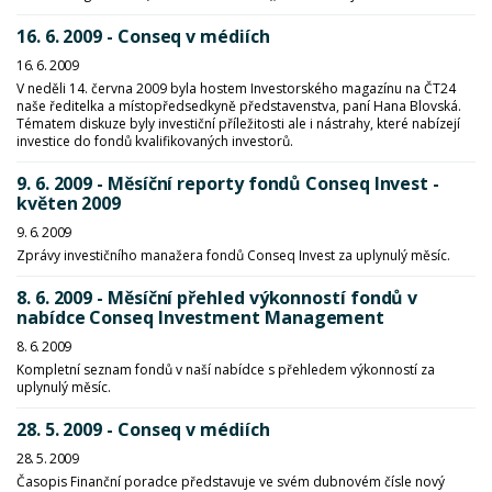
16. 6. 2009 - Conseq v médiích
16. 6. 2009
V neděli 14. června 2009 byla hostem Investorského magazínu na ČT24
naše ředitelka a místopředsedkyně představenstva, paní Hana Blovská.
Tématem diskuze byly investiční příležitosti ale i nástrahy, které nabízejí
investice do fondů kvalifikovaných investorů.
9. 6. 2009 - Měsíční reporty fondů Conseq Invest -
květen 2009
9. 6. 2009
Zprávy investičního manažera fondů Conseq Invest za uplynulý měsíc.
8. 6. 2009 - Měsíční přehled výkonností fondů v
nabídce Conseq Investment Management
8. 6. 2009
Kompletní seznam fondů v naší nabídce s přehledem výkonností za
uplynulý měsíc.
28. 5. 2009 - Conseq v médiích
28. 5. 2009
Časopis Finanční poradce představuje ve svém dubnovém čísle nový