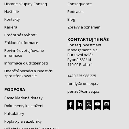
Historie skupiny Conseq
Consequence
Naši lidé
Podcasts
Kontakty
Blog
Kariéra
Zprávy a oznámení
Proč si nás vybrat?
KONTAKTUJTE NÁS
Základní informace
Conseq Investment
Management, a.s.
Povinně uveřejňované
Burzovní palác
informace
Rybná 682/14
Informace o udržitelnosti
110 00 Praha 1
Finanční poradci a investiční
zprostředkovatelé
+420 225 988 225
fondy@conseq.cz
PODPORA
penze@conseq.cz
Často kladené dotazy
Dokumenty ke stažení
Kalkulátory
Poplatky a sazebníky