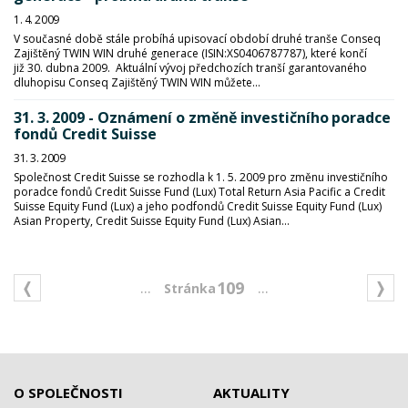
1. 4. 2009
V současné době stále probíhá upisovací období druhé tranše Conseq
Zajištěný TWIN WIN druhé generace (ISIN:XS0406787787), které končí
již 30. dubna 2009. Aktuální vývoj předchozích tranší garantovaného
dluhopisu Conseq Zajištěný TWIN WIN můžete...
31. 3. 2009 - Oznámení o změně investičního poradce
fondů Credit Suisse
31. 3. 2009
Společnost Credit Suisse se rozhodla k 1. 5. 2009 pro změnu investičního
poradce fondů Credit Suisse Fund (Lux) Total Return Asia Pacific a Credit
Suisse Equity Fund (Lux) a jeho podfondů Credit Suisse Equity Fund (Lux)
Asian Property, Credit Suisse Equity Fund (Lux) Asian...
...
...
109
O SPOLEČNOSTI
AKTUALITY