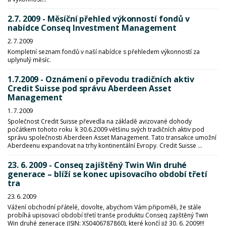
2.7. 2009 - Měsíční přehled výkonností fondů v
nabídce Conseq Investment Management
2. 7. 2009
Kompletní seznam fondů v naší nabídce s přehledem výkonností za
uplynulý měsíc.
1.7.2009 - Oznámení o převodu tradičních aktiv
Credit Suisse pod správu Aberdeen Asset
Management
1. 7. 2009
Společnost Credit Suisse převedla na základě avizované dohody
počátkem tohoto roku k 30.6.2009 většinu svých tradičních aktiv pod
správu společnosti Aberdeen Asset Management. Tato transakce umožní
Aberdeenu expandovat na trhy kontinentální Evropy. Credit Suisse ...
23. 6. 2009 - Conseq zajištěný Twin Win druhé
generace – blíží se konec upisovacího období třetí
tra
23. 6. 2009
Vážení obchodní přátelé, dovolte, abychom Vám připoměli, že stále
probíhá upisovací období třetí tranše produktu Conseq zajištěný Twin
Win druhé generace (ISIN: XS0406787860), které končí již 30. 6. 2009!!!