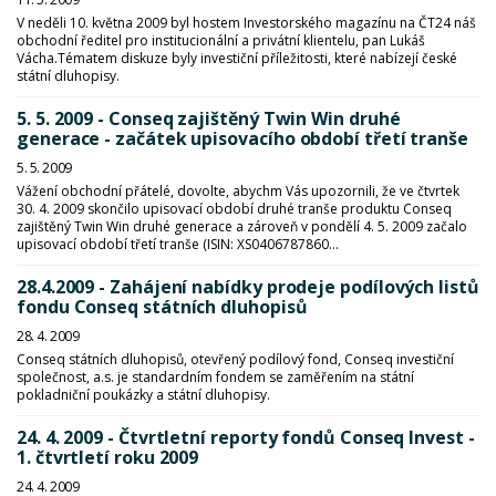
V neděli 10. května 2009 byl hostem Investorského magazínu na ČT24 náš
obchodní ředitel pro institucionální a privátní klientelu, pan Lukáš
Vácha.Tématem diskuze byly investiční příležitosti, které nabízejí české
státní dluhopisy.
5. 5. 2009 - Conseq zajištěný Twin Win druhé
generace - začátek upisovacího období třetí tranše
5. 5. 2009
Vážení obchodní přátelé, dovolte, abychm Vás upozornili, že ve čtvrtek
30. 4. 2009 skončilo upisovací období druhé tranše produktu Conseq
zajištěný Twin Win druhé generace a zároveň v pondělí 4. 5. 2009 začalo
upisovací období třetí tranše (ISIN: XS0406787860...
28.4.2009 - Zahájení nabídky prodeje podílových listů
fondu Conseq státních dluhopisů
28. 4. 2009
Conseq státních dluhopisů, otevřený podílový fond, Conseq investiční
společnost, a.s. je standardním fondem se zaměřením na státní
pokladniční poukázky a státní dluhopisy.
24. 4. 2009 - Čtvrtletní reporty fondů Conseq Invest -
1. čtvrtletí roku 2009
24. 4. 2009