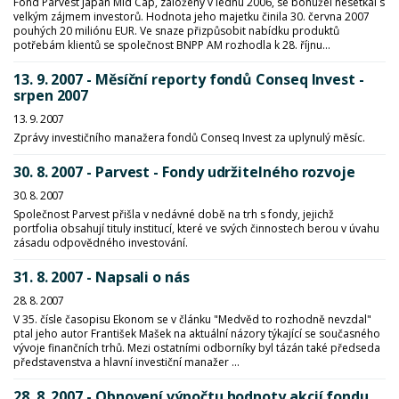
Fond Parvest Japan Mid Cap, založený v lednu 2006, se bohužel nesetkal s
velkým zájmem investorů. Hodnota jeho majetku činila 30. června 2007
pouhých 20 miliónu EUR. Ve snaze přizpůsobit nabídku produktů
potřebám klientů se společnost BNPP AM rozhodla k 28. říjnu...
13. 9. 2007 - Měsíční reporty fondů Conseq Invest -
srpen 2007
13. 9. 2007
Zprávy investičního manažera fondů Conseq Invest za uplynulý měsíc.
30. 8. 2007 - Parvest - Fondy udržitelného rozvoje
30. 8. 2007
Společnost Parvest přišla v nedávné době na trh s fondy, jejichž
portfolia obsahují tituly institucí, které ve svých činnostech berou v úvahu
zásadu odpovědného investování.
31. 8. 2007 - Napsali o nás
28. 8. 2007
V 35. čísle časopisu Ekonom se v článku "Medvěd to rozhodně nevzdal"
ptal jeho autor František Mašek na aktuální názory týkající se současného
vývoje finančních trhů. Mezi ostatními odborníky byl tázán také předseda
představenstva a hlavní investiční manažer ...
28. 8. 2007 - Obnovení výpočtu hodnoty akcií fondu