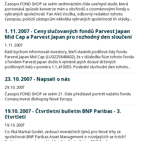
Časopis FOND SHOP ve svém sedmnáctém čísle uveřejnil studii, která
porovnává způsob konverze měn u obchodů s cizoměnovými fondy u
vybraných společností. Pan Aleš Vocílka, odborný redaktor tohoto
časopisu, položil zástupcům několika vybraných společností tři otázky...
1. 11. 2007 - Ceny slučovaných fondů Parvest Japan
Mid Cap a Parvest Japan pro rozhodný den sloučení
1. 11. 2007
Rádi bychom informovali investory, kteří vlastnili podílové listy fondu
Parvest Japan Mid Cap (LU0225848802), že v důsledku fúze tohoto fondu
s fondem Parvest Japan došlo k výměně jejich dosud držených
podílových listů v poměru 1:1,410055. Poslední obchodní den tohoto...
23. 10. 2007 - Napsali o nás
29. 10. 2007
Časopis FOND SHOP ve svém 21. čísle představil portrét našeho fondu
Conseq Invest dluhopisy Nové Evropy.
19.10. 2007 - Čtvrtletní bulletin BNP Paribas - 3.
čtvrtletí
19. 10. 2007
Co říká Martial Godet, vedoucí investičních týmů pro Nové trhy ze
společnosti BNP Paribas Asset Management o rozvíjejících se trzích?