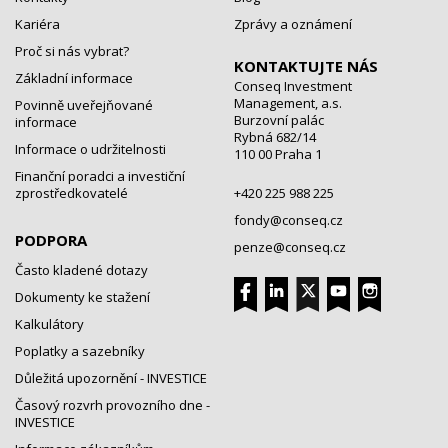
Kariéra
Zprávy a oznámení
Proč si nás vybrat?
KONTAKTUJTE NÁS
Základní informace
Conseq Investment
Management, a.s.
Povinně uveřejňované
Burzovní palác
informace
Rybná 682/14
Informace o udržitelnosti
110 00 Praha 1
Finanční poradci a investiční
zprostředkovatelé
+420 225 988 225
fondy@conseq.cz
PODPORA
penze@conseq.cz
Často kladené dotazy
Dokumenty ke stažení
Kalkulátory
Poplatky a sazebníky
Důležitá upozornění - INVESTICE
Časový rozvrh provozního dne -
INVESTICE