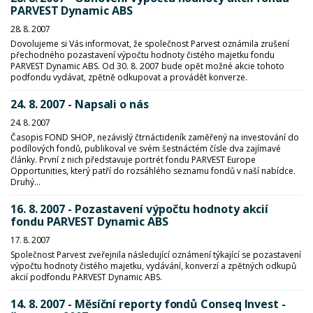
PARVEST Dynamic ABS
28. 8. 2007
Dovolujeme si Vás informovat, že společnost Parvest oznámila zrušení
přechodného pozastavení výpočtu hodnoty čistého majetku fondu
PARVEST Dynamic ABS. Od 30. 8. 2007 bude opět možné akcie tohoto
podfondu vydávat, zpětně odkupovat a provádět konverze.
24. 8. 2007 - Napsali o nás
24. 8. 2007
Časopis FOND SHOP, nezávislý čtrnáctideník zaměřený na investování do
podílových fondů, publikoval ve svém šestnáctém čísle dva zajímavé
články. První z nich představuje portrét fondu PARVEST Europe
Opportunities, který patří do rozsáhlého seznamu fondů v naší nabídce.
Druhý...
16. 8. 2007 - Pozastavení výpočtu hodnoty akcií
fondu PARVEST Dynamic ABS
17. 8. 2007
Společnost Parvest zveřejnila následující oznámení týkající se pozastavení
výpočtu hodnoty čistého majetku, vydávání, konverzí a zpětných odkupů
akcií podfondu PARVEST Dynamic ABS.
14. 8. 2007 - Měsíční reporty fondů Conseq Invest -