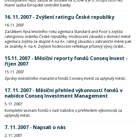
Dvoutýdenní repo sazba se dostala na 3,50% a je o 50 bps nižší než
hlavní sazba Evropské centrální banky.
16. 11. 2007 - Zvýšení ratingu České republiky
16. 11. 2007
Začátkem října letošního roku agentura Standard and Poor's zvýšila
ratingovou známku České republiky. Hodnocení závazků v domácí měně
agentura zvýšila ze stupně A na A+, rating závazků v zahraniční měně pak
ze známky A- na A. Zvýšení hodnocení reflektuje příznivý vývoj české...
15.11. 2007 - Měsíční reporty fondů Conseq Invest -
říjen 2007
15. 11. 2007
Zprávy investičního manažera fondů Conseq Invest za uplynulý měsíc.
17. 11. 2007 - Měsíční přehled výkonností fondů v
nabídce Conseq Investment Management
5. 11. 2007
Kompletní seznam fondů v naší nabídce s přehledem výkonností za
uplynulý měsíc.
7. 11. 2007 - Napsali o nás
2. 11. 2007