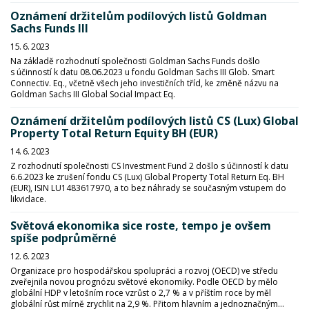
Oznámení držitelům podílových listů Goldman
Sachs Funds III
15. 6. 2023
Na základě rozhodnutí společnosti Goldman Sachs Funds došlo
s účinností k datu 08.06.2023 u fondu Goldman Sachs III Glob. Smart
Connectiv. Eq., včetně všech jeho investičních tříd, ke změně názvu na
Goldman Sachs III Global Social Impact Eq.
Oznámení držitelům podílových listů CS (Lux) Global
Property Total Return Equity BH (EUR)
14. 6. 2023
Z rozhodnutí společnosti CS Investment Fund 2 došlo s účinností k datu
6.6.2023 ke zrušení fondu CS (Lux) Global Property Total Return Eq. BH
(EUR), ISIN LU1483617970, a to bez náhrady se současným vstupem do
likvidace.
Světová ekonomika sice roste, tempo je ovšem
spíše podprůměrné
12. 6. 2023
Organizace pro hospodářskou spolupráci a rozvoj (OECD) ve středu
zveřejnila novou prognózu světové ekonomiky. Podle OECD by mělo
globální HDP v letošním roce vzrůst o 2,7 % a v příštím roce by měl
globální růst mírně zrychlit na 2,9 %. Přitom hlavním a jednoznačným...