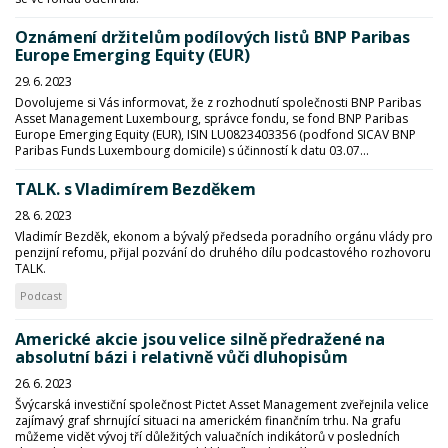
Oznámení držitelům podílových listů BNP Paribas
Europe Emerging Equity (EUR)
29. 6. 2023
Dovolujeme si Vás informovat, že z rozhodnutí společnosti BNP Paribas
Asset Management Luxembourg, správce fondu, se fond BNP Paribas
Europe Emerging Equity (EUR), ISIN LU0823403356 (podfond SICAV BNP
Paribas Funds Luxembourg domicile) s účinností k datu 03.07...
TALK. s Vladimírem Bezděkem
28. 6. 2023
Vladimír Bezděk, ekonom a bývalý předseda poradního orgánu vlády pro
penzijní refomu, přijal pozvání do druhého dílu podcastového rozhovoru
TALK.
Podcast
Americké akcie jsou velice silně předražené na
absolutní bázi i relativně vůči dluhopisům
26. 6. 2023
Švýcarská investiční společnost Pictet Asset Management zveřejnila velice
zajímavý graf shrnující situaci na americkém finančním trhu. Na grafu
můžeme vidět vývoj tří důležitých valuačních indikátorů v posledních