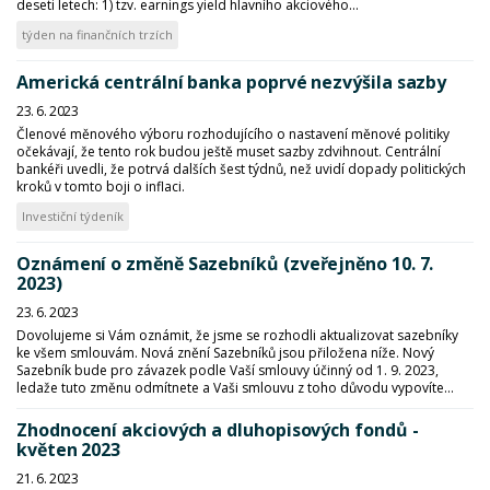
deseti letech: 1) tzv. earnings yield hlavního akciového...
týden na finančních trzích
Americká centrální banka poprvé nezvýšila sazby
23. 6. 2023
Členové měnového výboru rozhodujícího o nastavení měnové politiky
očekávají, že tento rok budou ještě muset sazby zdvihnout. Centrální
bankéři uvedli, že potrvá dalších šest týdnů, než uvidí dopady politických
kroků v tomto boji o inflaci.
Investiční týdeník
Oznámení o změně Sazebníků (zveřejněno 10. 7.
2023)
23. 6. 2023
Dovolujeme si Vám oznámit, že jsme se rozhodli aktualizovat sazebníky
ke všem smlouvám. Nová znění Sazebníků jsou přiložena níže. Nový
Sazebník bude pro závazek podle Vaší smlouvy účinný od 1. 9. 2023,
ledaže tuto změnu odmítnete a Vaši smlouvu z toho důvodu vypovíte...
Zhodnocení akciových a dluhopisových fondů -
květen 2023
21. 6. 2023