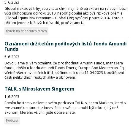
5. 6. 2023
Globální akciové trhy jsou v tuto chvíli nejméně atraktivní na relativní bázi
vůči dluhopisům od roku 2010, neboť globální akciová riziková prémie
(Global Equity Risk Premium – Global ERP) nyní činí pouze 2,0 %. Toto je
přitom jeden z klíčových důvodů, proč v rámci...
týden na finančních trzích
Oznámení držitelům podílových listů fondu Amundi
Funds
5. 6. 2023
Dovolujeme si Vám oznámit, že z rozhodnutí Amudni Funds, manažera
fondu, došlo u fondu Amundi Funds Emerg. Europe And Mediterran. Eq.,
včetně všech investičních tříd, s účinností k datu 11.04.2023 k odštěpení
části nelikvidních ruských aktiv a obnovení...
TALK. s Miroslavem Singerem
1. 6. 2023
Prvním hostem v našem novém podcastu TALK. s Janem Mackem, který si
zve známé osobnosti z investičního světa, nemohl být nikdo jiný než
ekonom, kterého všichni jistě dobře znáte.
Podcast