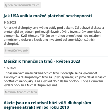
týden na finančních trzích
Jak USA unikla možné platební neschopnosti
9. 6. 2023
Americké dluhopisy se v květnu ocitly pod tlakem. Zdlouhavé diskuse a
protahující se jednání poškozují hlavně důvěru investorů v americkou
ekonomiku. Kvůli těmto příčinám se mohou promítnout i do oslabení
amerického dolaru a k odklonu investorů od amerických státních
dluhopisů.
Investiční týdeník
Měsíčník finančních trhů - květen 2023
5. 6. 2023
Přinášíme vám měsíčník finančních trhů. Podívejte se na výkonnost
akciových a dluhopisových trhů za uplynulý měsíc, co jsme dělali v našich
portfoliích nebo jaký je náš výhled do dalšího období. To vše v novém
vydání popisuje Michal Stupavský, náš ...
Měsíčník finančních trhů
Akcie jsou na relativní bázi vůči dluhopisům
nejméně atraktivní od roku 2010