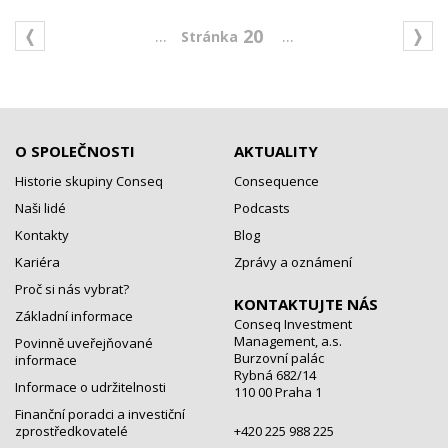
...
...
20
O SPOLEČNOSTI
AKTUALITY
Historie skupiny Conseq
Consequence
Naši lidé
Podcasts
Kontakty
Blog
Kariéra
Zprávy a oznámení
Proč si nás vybrat?
KONTAKTUJTE NÁS
Základní informace
Conseq Investment
Management, a.s.
Povinně uveřejňované
Burzovní palác
informace
Rybná 682/14
Informace o udržitelnosti
110 00 Praha 1
Finanční poradci a investiční
zprostředkovatelé
+420 225 988 225