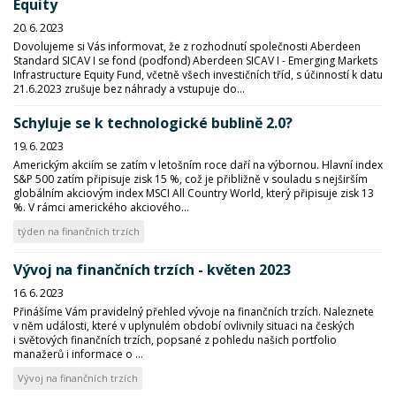
Equity
20. 6. 2023
Dovolujeme si Vás informovat, že z rozhodnutí společnosti Aberdeen
Standard SICAV I se fond (podfond) Aberdeen SICAV I - Emerging Markets
Infrastructure Equity Fund, včetně všech investičních tříd, s účinností k datu
21.6.2023 zrušuje bez náhrady a vstupuje do...
Schyluje se k technologické bublině 2.0?
19. 6. 2023
Americkým akciím se zatím v letošním roce daří na výbornou. Hlavní index
S&P 500 zatím připisuje zisk 15 %, což je přibližně v souladu s nejširším
globálním akciovým index MSCI All Country World, který připisuje zisk 13
%. V rámci amerického akciového...
týden na finančních trzích
Vývoj na finančních trzích - květen 2023
16. 6. 2023
Přinášíme Vám pravidelný přehled vývoje na finančních trzích. Naleznete
v něm události, které v uplynulém období ovlivnily situaci na českých
i světových finančních trzích, popsané z pohledu našich portfolio
manažerů i informace o ...
Vývoj na finančních trzích