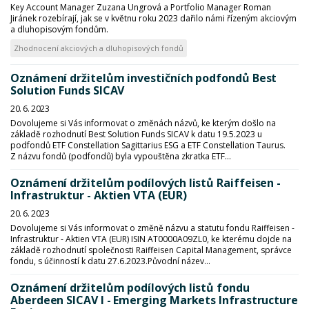
Key Account Manager Zuzana Ungrová a Portfolio Manager Roman
Jiránek rozebírají, jak se v květnu roku 2023 dařilo námi řízeným akciovým
a dluhopisovým fondům.
Zhodnocení akciových a dluhopisových fondů
Oznámení držitelům investičních podfondů Best
Solution Funds SICAV
20. 6. 2023
Dovolujeme si Vás informovat o změnách názvů, ke kterým došlo na
základě rozhodnutí Best Solution Funds SICAV k datu 19.5.2023 u
podfondů ETF Constellation Sagittarius ESG a ETF Constellation Taurus.
Z názvu fondů (podfondů) byla vypouštěna zkratka ETF...
Oznámení držitelům podílových listů Raiffeisen -
Infrastruktur - Aktien VTA (EUR)
20. 6. 2023
Dovolujeme si Vás informovat o změně názvu a statutu fondu Raiffeisen -
Infrastruktur - Aktien VTA (EUR) ISIN AT0000A09ZL0, ke kterému dojde na
základě rozhodnutí společnosti Raiffeisen Capital Management, správce
fondu, s účinností k datu 27.6.2023.Původní název...
Oznámení držitelům podílových listů fondu
Aberdeen SICAV I - Emerging Markets Infrastructure