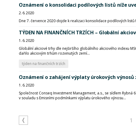
Oznámení o konsolidaci podílových listů níže uv
2. 6. 2020
Dne 7. července 2020 dojde k realizaci konsolidace podílových listů
TÝDEN NA FINANČNÍCH TRZÍCH – Globální akciové
1. 6. 2020
Globální akciové trhy dle nejširšího globálního akciového indexu MSC
dařilo akciovým trhům rozvinutých zemí...
týden na finančních trzích
Oznámení o zahájení výplaty úrokových výnosů 
1. 6. 2020
Společnost Conseq Investment Management, a.s., se sídlem Rybná 6
v souladu s Emisními podmínkami výplatu úrokového výnosu...
1