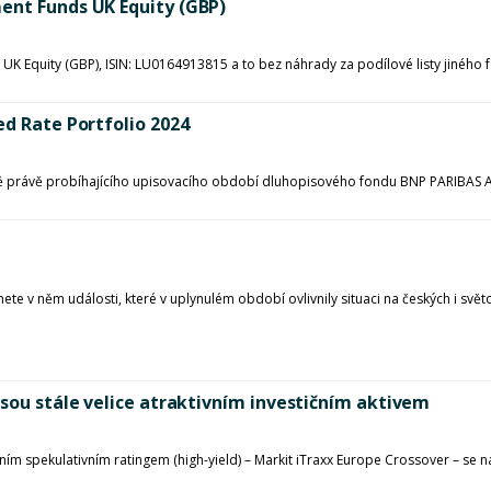
ent Funds UK Equity (GBP)
 UK Equity (GBP), ISIN: LU0164913815 a to bez náhrady za podílové listy jiného
ed Rate Portfolio 2024
ě právě probíhajícího upisovacího období dluhopisového fondu BNP PARIBAS AF
ete v něm události, které v uplynulém období ovlivnily situaci na českých i svět
jsou stále velice atraktivním investičním aktivem
čním spekulativním ratingem (high-yield) – Markit iTraxx Europe Crossover – se