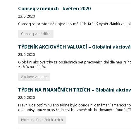
Conseq v médiích - květen 2020
23. 6. 2020
Conseq se pravidelně objevuje v médiích. Krátký výběr článků za u
Conseq v médiích
TÝDENÍK AKCIOVÝCH VALUACÍ – Globální akciová 
23. 6. 2020
Globální akciové trhy za posledních pět pracovních dní dle nejširšíh
z +8 % na +11 %.
Akciové valuace
TÝDEN NA FINANČNÍCH TRZÍCH – Globální akciové
22. 6. 2020
Hlavní událostí minulého týdne bylo pondělní oznámení amerického F
dluhopisy pouze prostřednictví burzovně obchodovaných fondů (ET
týden na finančních trzích