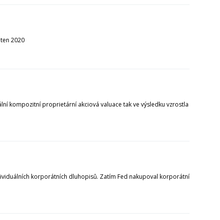
ěten 2020
lní kompozitní proprietární akciová valuace tak ve výsledku vzrostla
dividuálních korporátních dluhopisů. Zatím Fed nakupoval korporátní