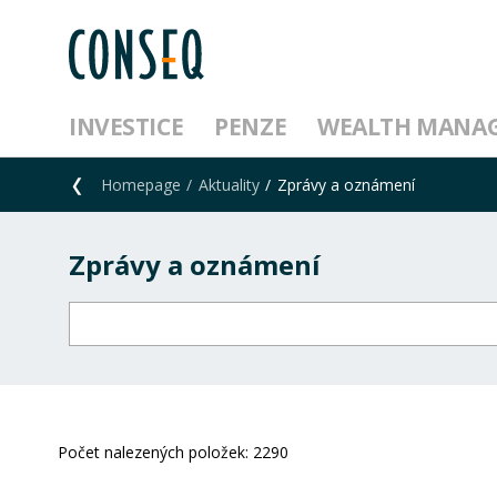
INVESTICE
PENZE
WEALTH MANA
Homepage
Aktuality
Zprávy a oznámení
Zprávy a oznámení
Počet nalezených položek:
2290