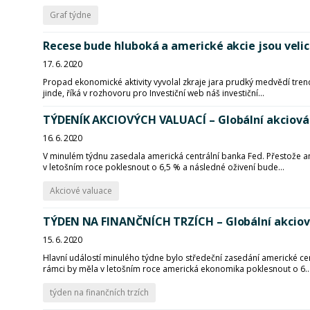
Graf týdne
Recese bude hluboká a americké akcie jsou veli
17. 6. 2020
Propad ekonomické aktivity vyvolal zkraje jara prudký medvědí trend n
jinde, říká v rozhovoru pro Investiční web náš investiční...
TÝDENÍK AKCIOVÝCH VALUACÍ – Globální akciová 
16. 6. 2020
V minulém týdnu zasedala americká centrální banka Fed. Přestože 
v letošním roce poklesnout o 6,5 % a následné oživení bude...
Akciové valuace
TÝDEN NA FINANČNÍCH TRZÍCH – Globální akciov
15. 6. 2020
Hlavní událostí minulého týdne bylo středeční zasedání americké c
rámci by měla v letošním roce americká ekonomika poklesnout o 6..
týden na finančních trzích