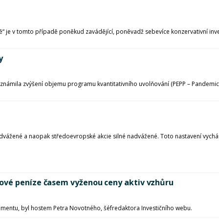
“ je v tomto případě poněkud zavádějící, poněvadž sebevíce konzervativní inves
y
známila zvýšení objemu programu kvantitativního uvolňování (PEPP – Pandemic
vážené a naopak středoevropské akcie silné nadvážené. Toto nastavení vychází z
ové peníze časem vyženou ceny aktiv vzhůru
ementu, byl hostem Petra Novotného, šéfredaktora Investičního webu.