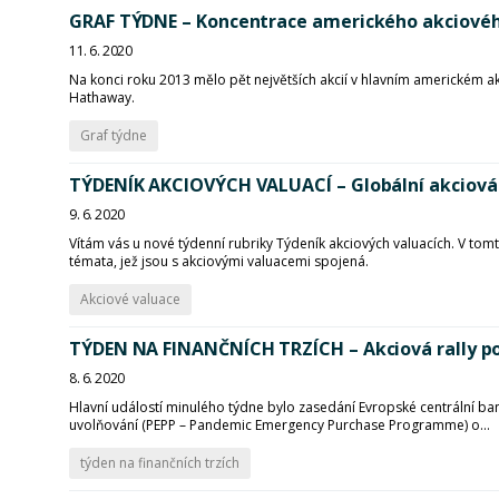
GRAF TÝDNE – Koncentrace amerického akciového
11. 6. 2020
Na konci roku 2013 mělo pět největších akcií v hlavním americkém ak
Hathaway.
Graf týdne
TÝDENÍK AKCIOVÝCH VALUACÍ – Globální akciová 
9. 6. 2020
Vítám vás u nové týdenní rubriky Týdeník akciových valuacích. V to
témata, jež jsou s akciovými valuacemi spojená.
Akciové valuace
TÝDEN NA FINANČNÍCH TRZÍCH – Akciová rally p
8. 6. 2020
Hlavní událostí minulého týdne bylo zasedání Evropské centrální b
uvolňování (PEPP – Pandemic Emergency Purchase Programme) o...
týden na finančních trzích