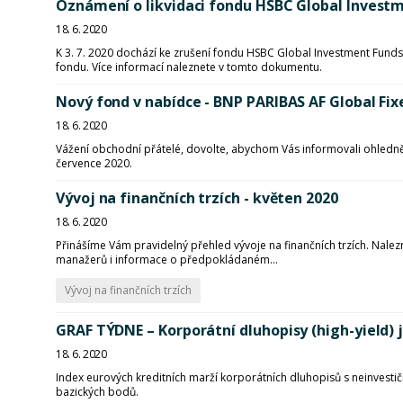
Oznámení o likvidaci fondu HSBC Global Investm
18. 6. 2020
K 3. 7. 2020 dochází ke zrušení fondu HSBC Global Investment Funds
fondu. Více informací naleznete v tomto dokumentu.
Nový fond v nabídce - BNP PARIBAS AF Global Fix
18. 6. 2020
Vážení obchodní přátelé, dovolte, abychom Vás informovali ohledn
července 2020.
Vývoj na finančních trzích - květen 2020
18. 6. 2020
Přinášíme Vám pravidelný přehled vývoje na finančních trzích. Nalezn
manažerů i informace o předpokládaném...
Vývoj na finančních trzích
GRAF TÝDNE – Korporátní dluhopisy (high-yield) 
18. 6. 2020
Index eurových kreditních marží korporátních dluhopisů s neinvesti
bazických bodů.