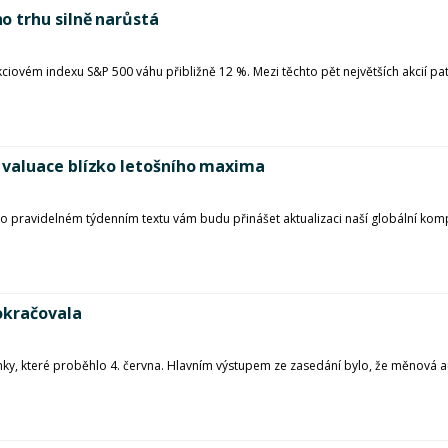
 trhu silně narůstá
ciovém indexu S&P 500 váhu přibližně 12 %. Mezi těchto pět největších akcií pat
valuace blízko letošního maxima
mto pravidelném týdenním textu vám budu přinášet aktualizaci naší globální kom
okračovala
anky, které proběhlo 4. června. Hlavním výstupem ze zasedání bylo, že měnová 