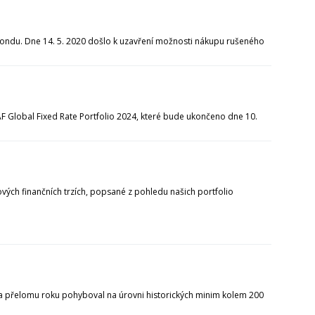
 fondu. Dne 14. 5. 2020 došlo k uzavření možnosti nákupu rušeného
 Global Fixed Rate Portfolio 2024, které bude ukončeno dne 10.
ových finančních trzích, popsané z pohledu našich portfolio
 na přelomu roku pohyboval na úrovni historických minim kolem 200