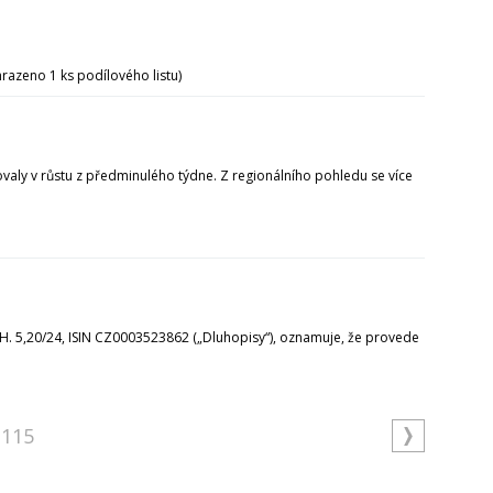
razeno 1 ks podílového listu)
čovaly v růstu z předminulého týdne. Z regionálního pohledu se více
. 5,20/24, ISIN CZ0003523862 („Dluhopisy“), oznamuje, že provede
115