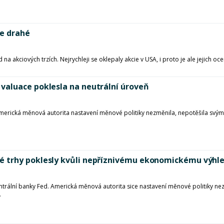
ce drahé
a akciových trzích. Nejrychleji se oklepaly akcie v USA, i proto je ale jejich o
valuace poklesla na neutrální úroveň
americká měnová autorita nastavení měnové politiky nezměnila, nepotěšila svý
é trhy poklesly kvůli nepříznivému ekonomickému výhl
entrální banky Fed. Americká měnová autorita sice nastavení měnové politiky 
.