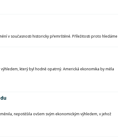
cenění v současnosti historicky přemrštěné. Příležitosti proto hledáme
m výhledem, který byl hodně opatrný. Americká ekonomika by měla
edu
nezměnila, nepotěšila ovšem svým ekonomickým výhledem, v jehož