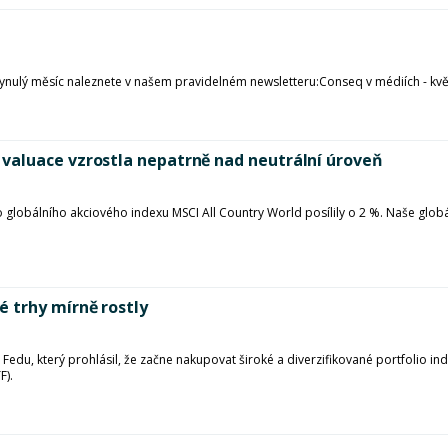
plynulý měsíc naleznete v našem pravidelném newsletteru:Conseq v médiích - kv
valuace vzrostla nepatrně nad neutrální úroveň
o globálního akciového indexu MSCI All Country World posílily o 2 %. Naše globá
 trhy mírně rostly
edu, který prohlásil, že začne nakupovat široké a diverzifikované portfolio in
F).