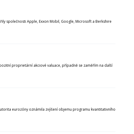
řily společnosti Apple, Exxon Mobil, Google, Microsoft a Berkshire
pozitní proprietární akciové valuace, případně se zaměřím na další
autorita eurozóny oznámila zvýšení objemu programu kvantitativního