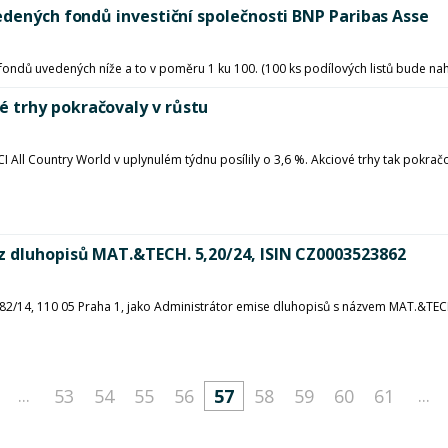
edených fondů investiční společnosti BNP Paribas Asse
 fondů uvedených níže a to v poměru 1 ku 100. (100 ks podílových listů bude nah
 trhy pokračovaly v růstu
I All Country World v uplynulém týdnu posílily o 3,6 %. Akciové trhy tak pokra
z dluhopisů MAT.&TECH. 5,20/24, ISIN CZ0003523862
82/14, 110 05 Praha 1, jako Administrátor emise dluhopisů s názvem MAT.&TECH
...
...
53
54
55
56
57
58
59
60
61