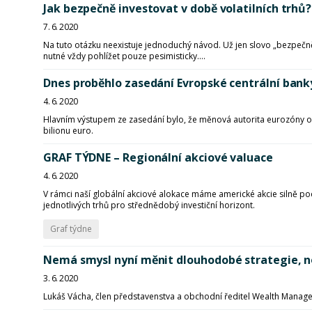
Jak bezpečně investovat v době volatilních trhů?
7. 6. 2020
Na tuto otázku neexistuje jednoduchý návod. Už jen slovo „bezpečně
nutné vždy pohlížet pouze pesimisticky....
Dnes proběhlo zasedání Evropské centrální bank
4. 6. 2020
Hlavním výstupem ze zasedání bylo, že měnová autorita eurozóny o
bilionu euro.
GRAF TÝDNE – Regionální akciové valuace
4. 6. 2020
V rámci naší globální akciové alokace máme americké akcie silně pod
jednotlivých trhů pro střednědobý investiční horizont.
Graf týdne
Nemá smysl nyní měnit dlouhodobé strategie, n
3. 6. 2020
Lukáš Vácha, člen představenstva a obchodní ředitel Wealth Manag