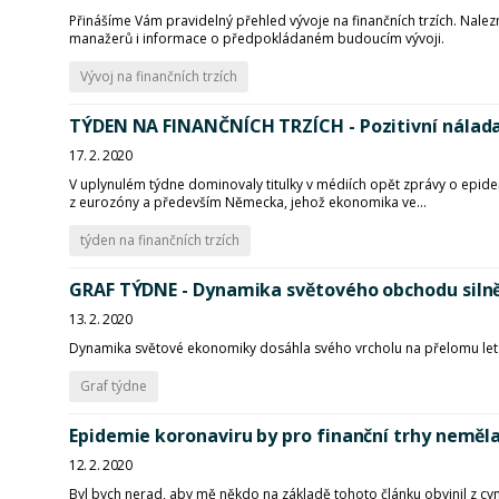
Přinášíme Vám pravidelný přehled vývoje na finančních trzích. Nalezn
manažerů i informace o předpokládaném budoucím vývoji.
Vývoj na finančních trzích
TÝDEN NA FINANČNÍCH TRZÍCH - Pozitivní nálad
17. 2. 2020
V uplynulém týdne dominovaly titulky v médiích opět zprávy o epi
z eurozóny a především Německa, jehož ekonomika ve...
týden na finančních trzích
GRAF TÝDNE - Dynamika světového obchodu silně
13. 2. 2020
Dynamika světové ekonomiky dosáhla svého vrcholu na přelomu let 2
Graf týdne
Epidemie koronaviru by pro finanční trhy neměl
12. 2. 2020
Byl bych nerad, aby mě někdo na základě tohoto článku obvinil z 