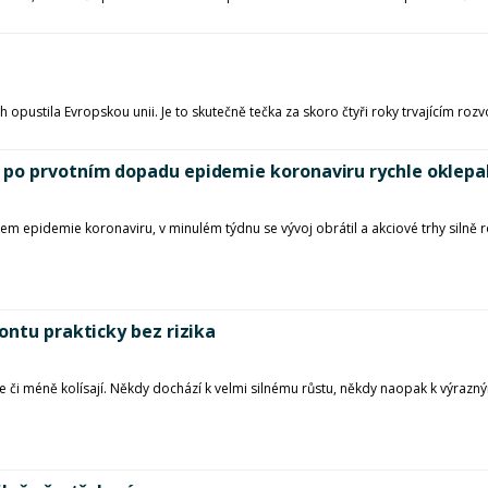
ích opustila Evropskou unii. Je to skutečně tečka za skoro čtyři roky trvajícím 
 po prvotním dopadu epidemie koronaviru rychle oklepa
kem epidemie koronaviru, v minulém týdnu se vývoj obrátil a akciové trhy silně 
ontu prakticky bez rizika
i méně kolísají. Někdy dochází k velmi silnému růstu, někdy naopak k výrazným 