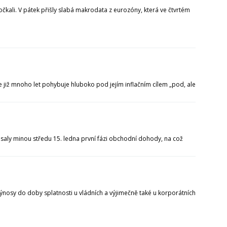
kali. V pátek přišly slabá makrodata z eurozóny, která ve čtvrtém
se již mnoho let pohybuje hluboko pod jejím inflačním cílem „pod, ale
epsaly minou středu 15. ledna první fázi obchodní dohody, na což
výnosy do doby splatnosti u vládních a výjimečně také u korporátních