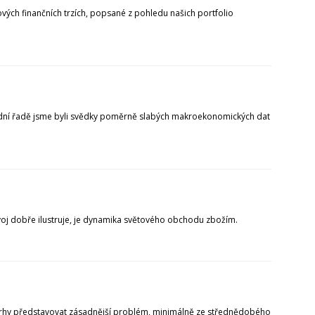
ových finančních trzích, popsané z pohledu našich portfolio
ední řadě jsme byli svědky poměrně slabých makroekonomických dat
voj dobře ilustruje, je dynamika světového obchodu zbožím.
 trhy představovat zásadnější problém, minimálně ze střednědobého