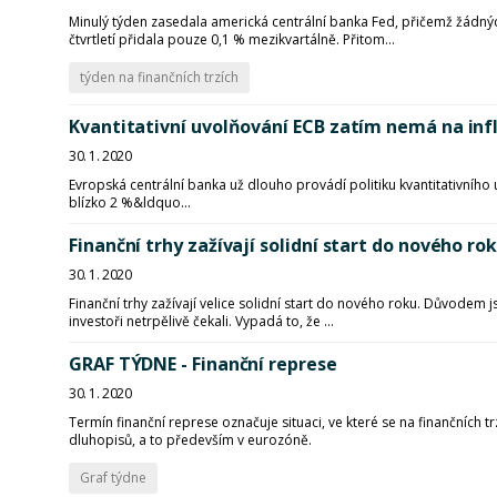
Minulý týden zasedala americká centrální banka Fed, přičemž žádnýc
čtvrtletí přidala pouze 0,1 % mezikvartálně. Přitom...
týden na finančních trzích
Kvantitativní uvolňování ECB zatím nemá na infla
30. 1. 2020
Evropská centrální banka už dlouho provádí politiku kvantitativního 
blízko 2 %&ldquo...
Finanční trhy zažívají solidní start do nového ro
30. 1. 2020
Finanční trhy zažívají velice solidní start do nového roku. Důvodem
investoři netrpělivě čekali. Vypadá to, že ...
GRAF TÝDNE - Finanční represe
30. 1. 2020
Termín finanční represe označuje situaci, ve které se na finančních
dluhopisů, a to především v eurozóně.
Graf týdne