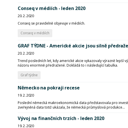
Conseq v médiích - leden 2020
20. 2. 2020
Conseq se pravidelně objevuje v médiích.
Conseq v médiích
GRAF TÝDNE - Americké akcie jsou silně předraž
20. 2. 2020
Trend posledních let, kdy americké akcie vykazovaly výrazně lepší 
názoru enormně předražené. Dokládá to i následující tabulka.
Graf týdne
Německo na pokraji recese
19. 2. 2020
Poslední německá makroekonomická data představovala pro investo
zveřejněná data totiž ukázala, že německá průmyslová produkce...
Vývoj na finančních trzích - leden 2020
19. 2. 2020