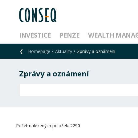
INVESTICE
PENZE
WEALTH MANA
Homepage
Aktuality
Zprávy a oznámení
Zprávy a oznámení
Počet nalezených položek:
2290