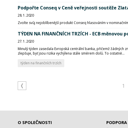
Podpořte Conseq v Ceně veřejnosti soutěže Zlat
28. 1. 2020
Zvolte svůj nejoblíbenější produkt Conseq hlasováním v nominačním
TÝDEN NA FINANČNÍCH TRZÍCH - ECB měnovou pol
27. 1. 2020
Minulý týden zasedala Evropská centrální banka, přičemž žádných z
zlepšuje, byť jsou rizika vychýlena stále směrem dolů. To ostatně...
týden na finančních trzích
1
O SPOLEČNOSTI
PODPORA