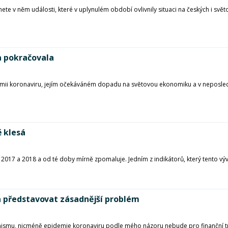
ete v něm události, které v uplynulém období ovlivnily situaci na českých i svět
a pokračovala
demii koronaviru, jejím očekáváném dopadu na světovou ekonomiku a v neposl
 klesá
017 a 2018 a od té doby mírně zpomaluje. Jedním z indikátorů, který tento vý
a představovat zásadnější problém
cynismu, nicméně epidemie koronaviru podle mého názoru nebude pro finanční