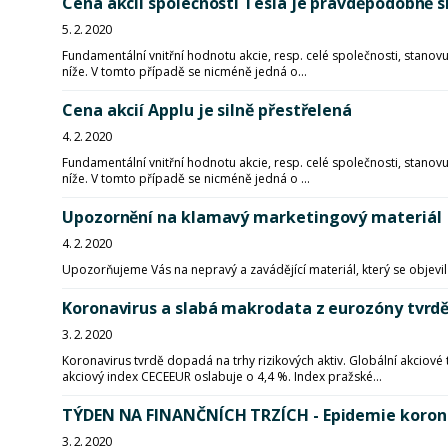
Cena akcií společnosti Tesla je pravděpodobně s
5. 2. 2020
Fundamentální vnitřní hodnotu akcie, resp. celé společnosti, stan
níže. V tomto případě se nicméně jedná o...
Cena akcií Applu je silně přestřelená
4. 2. 2020
Fundamentální vnitřní hodnotu akcie, resp. celé společnosti, stan
níže. V tomto případě se nicméně jedná o ...
Upozornění na klamavý marketingový materiál
4. 2. 2020
Upozorňujeme Vás na nepravý a zavádějící materiál, který se objevil
Koronavirus a slabá makrodata z eurozóny tvrdě 
3. 2. 2020
Koronavirus tvrdě dopadá na trhy rizikových aktiv. Globální akciové t
akciový index CECEEUR oslabuje o 4,4 %. Index pražské...
TÝDEN NA FINANČNÍCH TRZÍCH - Epidemie koronav
3. 2. 2020