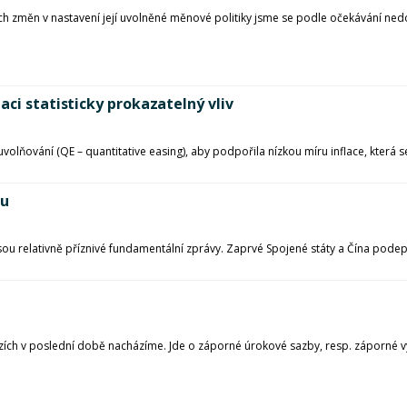
h změn v nastavení její uvolněné měnové politiky jsme se podle očekávání nedoč
ci statisticky prokazatelný vliv
uvolňování (QE – quantitative easing), aby podpořila nízkou míru inflace, která 
ku
 jsou relativně příznivé fundamentální zprávy. Zaprvé Spojené státy a Čína pod
 trzích v poslední době nacházíme. Jde o záporné úrokové sazby, resp. záporné 