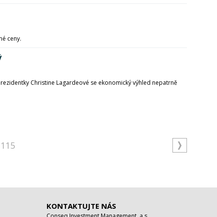
né ceny.
ý
 prezidentky Christine Lagardeové se ekonomický výhled nepatrně
115
KONTAKTUJTE NÁS
Conseq Investment Management, a.s.