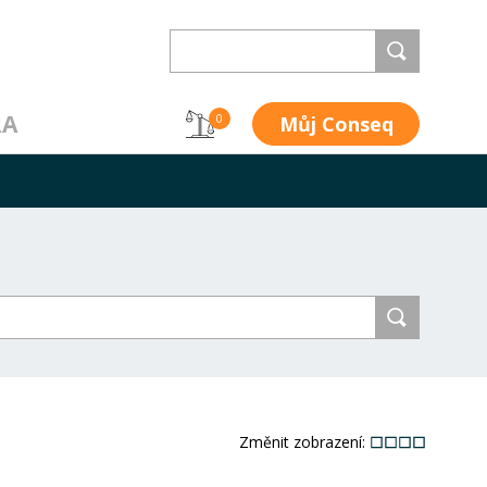
RA
Můj Conseq
0
Změnit zobrazení: