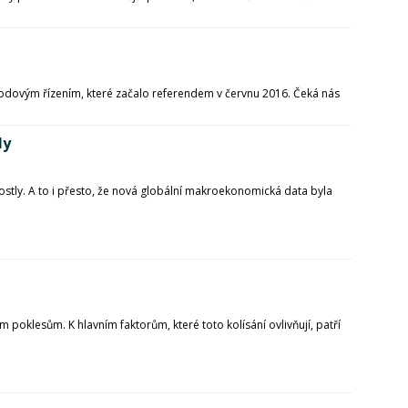
rozvodovým řízením, které začalo referendem v červnu 2016. Čeká nás
ly
rostly. A to i přesto, že nová globální makroekonomická data byla
poklesům. K hlavním faktorům, které toto kolísání ovlivňují, patří