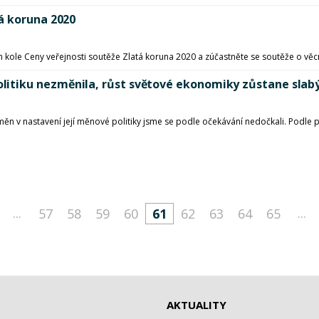
á koruna 2020
 kole Ceny veřejnosti soutěže Zlatá koruna 2020 a zúčastněte se soutěže o věc
itiku nezměnila, růst světové ekonomiky zůstane slab
měn v nastavení její měnové politiky jsme se podle očekávání nedočkali. Podle
...
...
57
58
59
60
61
62
63
64
65
AKTUALITY