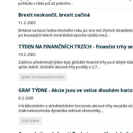
pohledu v řádu půl až jednoho...
Brexit neskončil, brexit začíná
11. 2. 2020
Británie na konci ledna letošního roku po více než čtyřech desetilet
po kousavých letech nová klidná epocha vztahů mezi...
TÝDEN NA FINANČNÍCH TRZÍCH - Finanční trhy se
10. 2. 2020
Zatímco předminulý týden byly globální finanční trhy pod silným tla
spíše slabší. Globální akciové trhy posílily o 2,7...
týden na finančních trzích
GRAF TÝDNE - Akcie jsou ve velice dlouhém horiz
6. 2. 2020
V krátkodobém a střednědobém horizontu akciové trhy neustále více č
makroekonomická dynamika světové ekonomiky...
Graf týdne