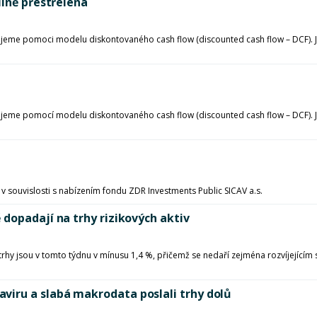
ilně přestřelená
ovujeme pomoci modelu diskontovaného cash flow (discounted cash flow – DCF).
ovujeme pomocí modelu diskontovaného cash flow (discounted cash flow – DCF)
 v souvislosti s nabízením fondu ZDR Investments Public SICAV a.s.
dopadají na trhy rizikových aktiv
rhy jsou v tomto týdnu v mínusu 1,4 %, přičemž se nedaří zejména rozvíjejícím se
iru a slabá makrodata poslali trhy dolů