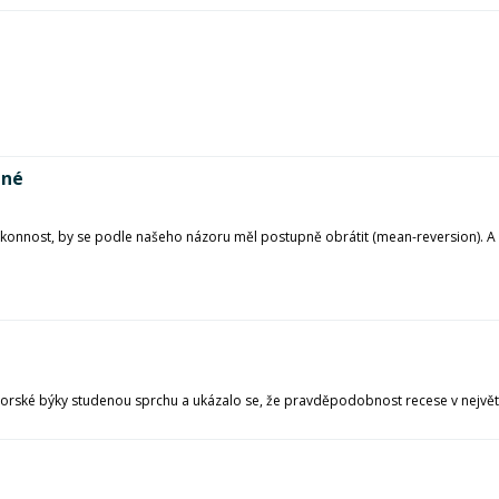
ené
výkonnost, by se podle našeho názoru měl postupně obrátit (mean-reversion). 
rské býky studenou sprchu a ukázalo se, že pravděpodobnost recese v největ