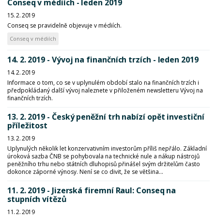
Conseq v médiích - leden 2019
15. 2. 2019
Conseq se pravidelně objevuje v médiích.
Conseq v médiích
14. 2. 2019 - Vývoj na finančních trzích - leden 2019
14. 2. 2019
Informace o tom, co se v uplynulém období stalo na finančních trzích i
předpokládaný další vývoj naleznete v přiloženém newsletteru Vývoj na
finančních trzích.
13. 2. 2019 - Český peněžní trh nabízí opět investiční
příležitost
13. 2. 2019
Uplynulých několik let konzervativním investorům příliš nepřálo. Základní
úroková sazba ČNB se pohybovala na technické nule a nákup nástrojů
peněžního trhu nebo státních dluhopisů přinášel svým držitelům často
dokonce záporné výnosy. Není se co divit, že se většina...
11. 2. 2019 - Jizerská firemní Raul: Conseq na
stupních vítězů
11. 2. 2019