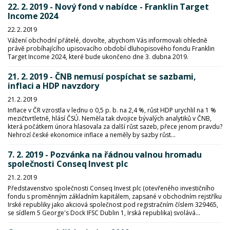
22. 2. 2019 - Nový fond v nabídce - Franklin Target
Income 2024
22. 2. 2019
Vážení obchodní přátelé, dovolte, abychom Vás informovali ohledně
právě probíhajícího upisovacího období dluhopisového fondu Franklin
Target Income 2024, které bude ukončeno dne 3. dubna 2019.
21. 2. 2019 - ČNB nemusí pospíchat se sazbami,
inflaci a HDP navzdory
21. 2. 2019
Inflace v ČR vzrostla v lednu o 0,5 p. b. na 2,4 %, růst HDP urychlil na 1 %
mezičtvrtletně, hlásí ČSÚ. Neměla tak dvojice bývalých analytiků v ČNB,
která počátkem února hlasovala za další růst sazeb, přece jenom pravdu?
Nehrozí české ekonomice inflace a neměly by sazby růst...
7. 2. 2019 - Pozvánka na řádnou valnou hromadu
společnosti Conseq Invest plc
21. 2. 2019
Představenstvo společnosti Conseq Invest plc (otevřeného investičního
fondu s proměnným základním kapitálem, zapsané v obchodním rejstříku
Irské republiky jako akciová společnost pod registračním číslem 329465,
se sídlem 5 George's Dock IFSC Dublin 1, Irská republika) svolává...