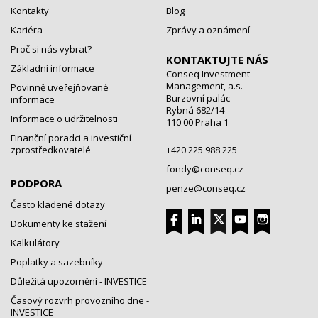
Kontakty
Blog
Kariéra
Zprávy a oznámení
Proč si nás vybrat?
KONTAKTUJTE NÁS
Základní informace
Conseq Investment
Management, a.s.
Povinně uveřejňované
Burzovní palác
informace
Rybná 682/14
Informace o udržitelnosti
110 00 Praha 1
Finanční poradci a investiční
zprostředkovatelé
+420 225 988 225
fondy@conseq.cz
PODPORA
penze@conseq.cz
Často kladené dotazy
Dokumenty ke stažení
Kalkulátory
Poplatky a sazebníky
Důležitá upozornění - INVESTICE
Časový rozvrh provozního dne -
INVESTICE