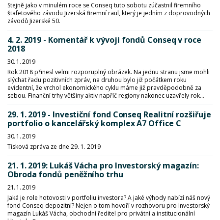
Stejně jako v minulém roce se Conseq tuto sobotu zúčastnil firemního
štafetového závodu Jizerská firemní raul, který je jedním z doprovodných
závodů Jizerské 50.
4. 2. 2019 - Komentář k vývoji fondů Conseq v roce
2018
30. 1. 2019
Rok 2018 přinesl velmi rozporuplný obrázek. Na jednu stranu jsme mohli
slýchat řadu pozitivních zpráv, na druhou bylo již počátkem roku
evidentní, že vrchol ekonomického cyklu máme již pravděpodobně za
sebou. Finanční trhy většiny aktiv napříč regiony nakonec uzavřely rok...
29. 1. 2019 - Investiční fond Conseq Realitní rozšiřuje
portfolio o kancelářský komplex A7 Office C
30. 1. 2019
Tisková zpráva ze dne 29. 1. 2019
21. 1. 2019: Lukáš Vácha pro Investorský magazín:
Obroda fondů peněžního trhu
21. 1. 2019
Jaká je role hotovosti v portfoliu investora? A jaké výhody nabízí náš nový
fond Conseq depozitní? Nejen o tom hovoří v rozhovoru pro Investorský
magazín Lukáš Vácha, obchodní ředitel pro privátní a institucionální