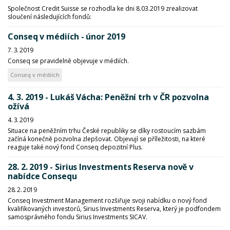
Společnost Credit Suisse se rozhodla ke dni 8.03.2019 zrealizovat
sloučení následujících fondů:
Conseq v médiích - únor 2019
7. 3. 2019
Conseq se pravidelně objevuje v médiích.
Conseq v médiích
4. 3. 2019 - Lukáš Vácha: Peněžní trh v ČR pozvolna
ožívá
4. 3. 2019
Situace na peněžním trhu České republiky se díky rostoucím sazbám
začíná konečně pozvolna zlepšovat. Objevují se příležitosti, na které
reaguje také nový fond Conseq depozitní Plus.
28. 2. 2019 - Sirius Investments Reserva nově v
nabídce Consequ
28. 2. 2019
Conseq Investment Management rozšiřuje svoji nabídku o nový fond
kvalifikovaných investorů, Sirius Investments Reserva, který je podfondem
samosprávného fondu Sirius Investments SICAV.