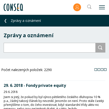
Zprávy a oznámení
Zprávy a oznámení
Počet nalezených položek:
2290
29. 6. 2018 - Fondy private equity
29. 6. 2018
Jsem si jistý, že pokud by byl výnos pětiletého českého dluhopisu 10 %
p.a., žádný takový článek by nevznikl. Jenomže on není. Proto stále častěji
přemýšlíme o tom, do čeho investovat, když standardní třídy aktiv nic
nenesou, nebo jsou neúměrně drahé. A v této, leckdy...