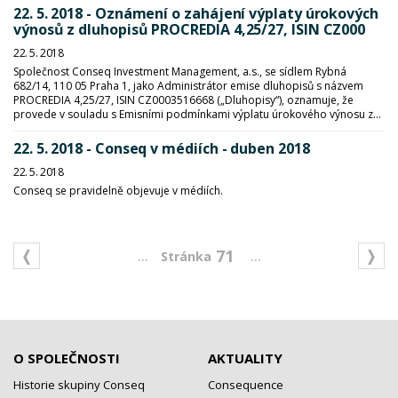
22. 5. 2018 - Oznámení o zahájení výplaty úrokových
výnosů z dluhopisů PROCREDIA 4,25/27, ISIN CZ000
22. 5. 2018
Společnost Conseq Investment Management, a.s., se sídlem Rybná
682/14, 110 05 Praha 1, jako Administrátor emise dluhopisů s názvem
PROCREDIA 4,25/27, ISIN CZ0003516668 („Dluhopisy“), oznamuje, že
provede v souladu s Emisními podmínkami výplatu úrokového výnosu z...
22. 5. 2018 - Conseq v médiích - duben 2018
22. 5. 2018
Conseq se pravidelně objevuje v médiích.
...
...
71
O SPOLEČNOSTI
AKTUALITY
Historie skupiny Conseq
Consequence