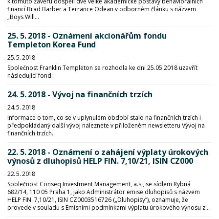
k tomuto závěru dospěli dvě velké akademické postavy behaviorálních
financí Brad Barber a Terrance Odean v odborném článku s názvem
„Boys Will...
25. 5. 2018 - Oznámení akcionářům fondu
Templeton Korea Fund
25. 5. 2018
Společnost Franklin Templeton se rozhodla ke dni 25.05.2018 uzavřít
následující fond:
24. 5. 2018 - Vývoj na finančních trzích
24. 5. 2018
Informace o tom, co se v uplynulém období stalo na finančních trzích i
předpokládaný další vývoj naleznete v přiloženém newsletteru Vývoj na
finančních trzích.
22. 5. 2018 - Oznámení o zahájení výplaty úrokových
výnosů z dluhopisů HELP FIN. 7,10/21, ISIN CZ000
22. 5. 2018
Společnost Conseq Investment Management, a.s., se sídlem Rybná
682/14, 110 05 Praha 1, jako Administrátor emise dluhopisů s názvem
HELP FIN. 7,10/21, ISIN CZ0003516726 („Dluhopisy“), oznamuje, že
provede v souladu s Emisními podmínkami výplatu úrokového výnosu z...