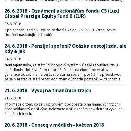
26. 6. 2018 - Oznámení akcionářům fondu CS (Lux)
Global Prestige Equity Fund B (EUR)
26. 6. 2018
Společnost Credit Suisse se rozhodla ke dni 26.06.2018 zrealizovat
sloučení následujících fondů:
24. 6. 2018 - Penzijní spoření? Otázka nestojí zda, ale
kdy a jak
24. 6. 2018
Není tajemstvím, že státní důchodový systém v České republice, tzv. I.
pilíř, dlouhodobě volá po reformě. Současná ekonomicky aktivní
generace odvádí nemalou část platu na sociální pojištění s představou,
že se o ni stát ve stáří prostřednictvím důchodu postará. Skutečnost je...
21. 6. 2018 - Vývoj na finančních trzích
21. 6. 2018
Informace o tom, co se v uplynulém období stalo na finančních trzích i
předpokládaný další vývoj naleznete v přiloženém newsletteru Vývoj na
finančních trzích.
20. 6. 2018 - Conseq v médiích - květen 2018