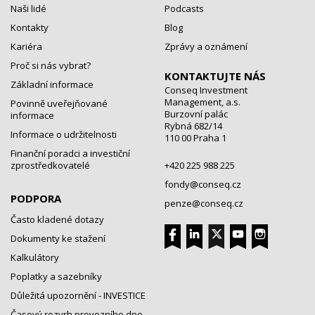
Naši lidé
Podcasts
Kontakty
Blog
Kariéra
Zprávy a oznámení
Proč si nás vybrat?
KONTAKTUJTE NÁS
Základní informace
Conseq Investment
Management, a.s.
Povinně uveřejňované
Burzovní palác
informace
Rybná 682/14
Informace o udržitelnosti
110 00 Praha 1
Finanční poradci a investiční
zprostředkovatelé
+420 225 988 225
fondy@conseq.cz
PODPORA
penze@conseq.cz
Často kladené dotazy
Dokumenty ke stažení
Kalkulátory
Poplatky a sazebníky
Důležitá upozornění - INVESTICE
Časový rozvrh provozního dne -