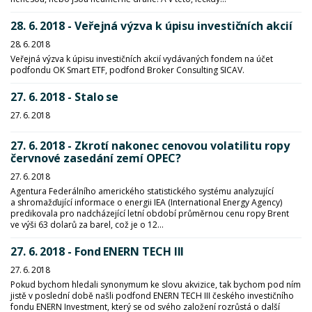
28. 6. 2018 - Veřejná výzva k úpisu investičních akcií
28. 6. 2018
Veřejná výzva k úpisu investičních akcií vydávaných fondem na účet
podfondu OK Smart ETF, podfond Broker Consulting SICAV.
27. 6. 2018 - Stalo se
27. 6. 2018
27. 6. 2018 - Zkrotí nakonec cenovou volatilitu ropy
červnové zasedání zemí OPEC?
27. 6. 2018
Agentura Federálního amerického statistického systému analyzující
a shromažďující informace o energii IEA (International Energy Agency)
predikovala pro nadcházející letní období průměrnou cenu ropy Brent
ve výši 63 dolarů za barel, což je o 12...
27. 6. 2018 - Fond ENERN TECH III
27. 6. 2018
Pokud bychom hledali synonymum ke slovu akvizice, tak bychom pod ním
jistě v poslední době našli podfond ENERN TECH III českého investičního
fondu ENERN Investment, který se od svého založení rozrůstá o další