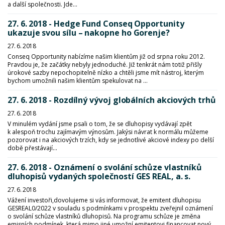
a další společnosti. Jde...
27. 6. 2018 - Hedge Fund Conseq Opportunity
ukazuje svou sílu – nakopne ho Gorenje?
27. 6. 2018
Conseq Opportunity nabízíme našim klientům již od srpna roku 2012.
Pravdou je, že začátky nebyly jednoduché. Již tenkrát nám totiž přišly
úrokové sazby nepochopitelně nízko a chtěli jsme mít nástroj, kterým
bychom umožnili našim klientům spekulovat na ...
27. 6. 2018 - Rozdílný vývoj globálních akciových trhů
27. 6. 2018
V minulém vydání jsme psali o tom, že se dluhopisy vydávají zpět
k alespoň trochu zajímavým výnosům. Jakýsi návrat k normálu můžeme
pozorovat i na akciových trzích, kdy se jednotlivé akciové indexy po delší
době přestávají...
27. 6. 2018 - Oznámení o svolání schůze vlastníků
dluhopisů vydaných společností GES REAL, a. s.
27. 6. 2018
Vážení investoři,dovolujeme si vás informovat, že emitent dluhopisu
GESREAL0/2022 v souladu s podmínkami v prospektu zveřejnil oznámení
o svolání schůze vlastníků dluhopisů. Na programu schůze je změna
emisních podmínek, která mimo jiné umožní emitentovi financovat nový...