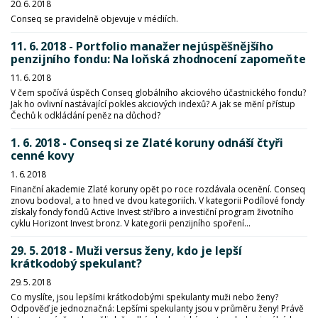
20. 6. 2018
Conseq se pravidelně objevuje v médiích.
11. 6. 2018 - Portfolio manažer nejúspěšnějšího
penzijního fondu: Na loňská zhodnocení zapomeňte
11. 6. 2018
V čem spočívá úspěch Conseq globálního akciového účastnického fondu?
Jak ho ovlivní nastávající pokles akciových indexů? A jak se mění přístup
Čechů k odkládání peněz na důchod?
1. 6. 2018 - Conseq si ze Zlaté koruny odnáší čtyři
cenné kovy
1. 6. 2018
Finanční akademie Zlaté koruny opět po roce rozdávala ocenění. Conseq
znovu bodoval, a to hned ve dvou kategoriích. V kategorii Podílové fondy
získaly fondy fondů Active Invest stříbro a investiční program životního
cyklu Horizont Invest bronz. V kategorii penzijního spoření...
29. 5. 2018 - Muži versus ženy, kdo je lepší
krátkodobý spekulant?
29. 5. 2018
Co myslíte, jsou lepšími krátkodobými spekulanty muži nebo ženy?
Odpověď je jednoznačná: Lepšími spekulanty jsou v průměru ženy! Právě