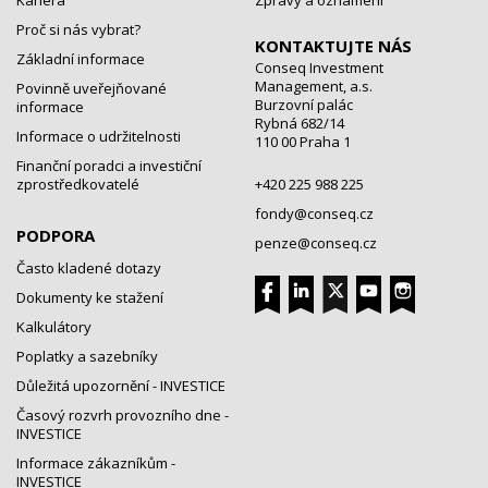
Kariéra
Zprávy a oznámení
Proč si nás vybrat?
KONTAKTUJTE NÁS
Základní informace
Conseq Investment
Management, a.s.
Povinně uveřejňované
Burzovní palác
informace
Rybná 682/14
Informace o udržitelnosti
110 00 Praha 1
Finanční poradci a investiční
zprostředkovatelé
+420 225 988 225
fondy@conseq.cz
PODPORA
penze@conseq.cz
Často kladené dotazy
Dokumenty ke stažení
Kalkulátory
Poplatky a sazebníky
Důležitá upozornění - INVESTICE
Časový rozvrh provozního dne -
INVESTICE
Informace zákazníkům -
INVESTICE