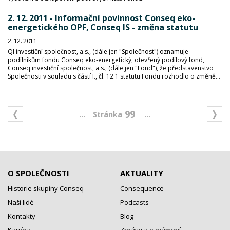
2. 12. 2011 - Informační povinnost Conseq eko-
energetického OPF, Conseq IS - změna statutu
2. 12. 2011
QI investiční společnost, a.s., (dále jen "Společnost") oznamuje
podílníkům fondu Conseq eko-energetický, otevřený podílový fond,
Conseq investiční společnost, a.s., (dále jen "Fond"), že představenstvo
Společnosti v souladu s částí I., čl. 12.1 statutu Fondu rozhodlo o změně...
...
...
99
O SPOLEČNOSTI
AKTUALITY
Historie skupiny Conseq
Consequence
Naši lidé
Podcasts
Kontakty
Blog