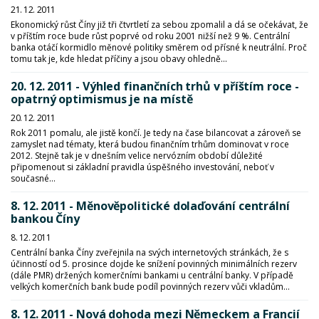
21. 12. 2011
Ekonomický růst Číny již tři čtvrtletí za sebou zpomalil a dá se očekávat, že
v příštím roce bude růst poprvé od roku 2001 nižší než 9 %. Centrální
banka otáčí kormidlo měnové politiky směrem od přísné k neutrální. Proč
tomu tak je, kde hledat příčiny a jsou obavy ohledně...
20. 12. 2011 - Výhled finančních trhů v příštím roce -
opatrný optimismus je na místě
20. 12. 2011
Rok 2011 pomalu, ale jistě končí. Je tedy na čase bilancovat a zároveň se
zamyslet nad tématy, která budou finančním trhům dominovat v roce
2012. Stejně tak je v dnešním velice nervózním období důležité
připomenout si základní pravidla úspěšného investování, neboť v
současné...
8. 12. 2011 - Měnověpolitické dolaďování centrální
bankou Číny
8. 12. 2011
Centrální banka Číny zveřejnila na svých internetových stránkách, že s
účinností od 5. prosince dojde ke snížení povinných minimálních rezerv
(dále PMR) držených komerčními bankami u centrální banky. V případě
velkých komerčních bank bude podíl povinných rezerv vůči vkladům...
8. 12. 2011 - Nová dohoda mezi Německem a Francií