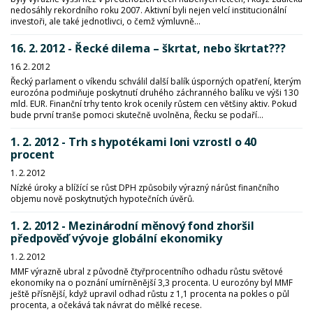
nedosáhly rekordního roku 2007. Aktivní byli nejen velcí institucionální
investoři, ale také jednotlivci, o čemž výmluvně...
16. 2. 2012 - Řecké dilema – škrtat, nebo škrtat???
16. 2. 2012
Řecký parlament o víkendu schválil další balík úsporných opatření, kterým
eurozóna podmiňuje poskytnutí druhého záchranného balíku ve výši 130
mld. EUR. Finanční trhy tento krok ocenily růstem cen většiny aktiv. Pokud
bude první tranše pomoci skutečně uvolněna, Řecku se podaří...
1. 2. 2012 - Trh s hypotékami loni vzrostl o 40
procent
1. 2. 2012
Nízké úroky a blížící se růst DPH způsobily výrazný nárůst finančního
objemu nově poskytnutých hypotečních úvěrů.
1. 2. 2012 - Mezinárodní měnový fond zhoršil
předpověď vývoje globální ekonomiky
1. 2. 2012
MMF výrazně ubral z původně čtyřprocentního odhadu růstu světové
ekonomiky na o poznání umírněnější 3,3 procenta. U eurozóny byl MMF
ještě přísnější, když upravil odhad růstu z 1,1 procenta na pokles o půl
procenta, a očekává tak návrat do mělké recese.