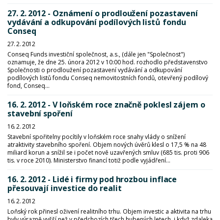
27. 2. 2012 - Oznámení o prodloužení pozastavení
vydávání a odkupování podílových listů fondu
Conseq
27. 2. 2012
Conseq Funds investiční společnost, a.s., (dále jen "Společnost")
oznamuje, že dne 25. února 2012 v 10:00 hod. rozhodlo představenstvo
Společnosti o prodloužení pozastavení vydávání a odkupování
podílových listů fondu Conseq nemovitostních fondů, otevřený podílový
fond, Conseq...
16. 2. 2012 - V loňském roce značně poklesl zájem o
stavební spoření
16. 2. 2012
Stavební spořitelny pocítily v loňském roce snahy vlády o snížení
atraktivity stavebního spoření. Objem nových úvěrů klesl o 17,5 % na 48
miliard korun a snížil se i počet nově uzavřených smluv (685 tis. proti 906
tis. v roce 2010). Ministerstvo financí totiž podle vyjádření...
16. 2. 2012 - Lidé i firmy pod hrozbou inflace
přesouvají investice do realit
16. 2. 2012
Loňský rok přinesl oživení realitního trhu. Objem investic a aktivita na trhu
byly výrazně vyšší než v předchozích třech hubených letech, i když zdaleka