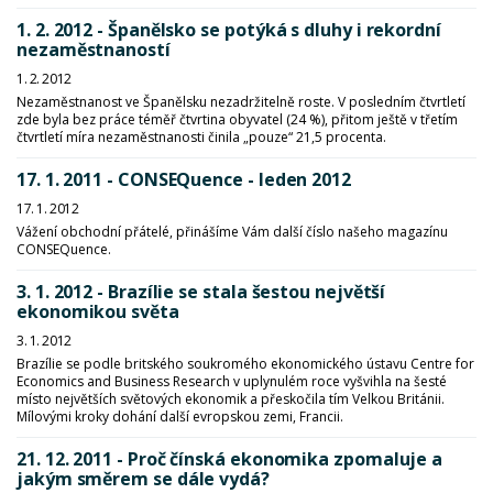
1. 2. 2012 - Španělsko se potýká s dluhy i rekordní
nezaměstnaností
1. 2. 2012
Nezaměstnanost ve Španělsku nezadržitelně roste. V posledním čtvrtletí
zde byla bez práce téměř čtvrtina obyvatel (24 %), přitom ještě v třetím
čtvrtletí míra nezaměstnanosti činila „pouze“ 21,5 procenta.
17. 1. 2011 - CONSEQuence - leden 2012
17. 1. 2012
Vážení obchodní přátelé, přinášíme Vám další číslo našeho magazínu
CONSEQuence.
3. 1. 2012 - Brazílie se stala šestou největší
ekonomikou světa
3. 1. 2012
Brazílie se podle britského soukromého ekonomického ústavu Centre for
Economics and Business Research v uplynulém roce vyšvihla na šesté
místo největších světových ekonomik a přeskočila tím Velkou Británii.
Mílovými kroky dohání další evropskou zemi, Francii.
21. 12. 2011 - Proč čínská ekonomika zpomaluje a
jakým směrem se dále vydá?