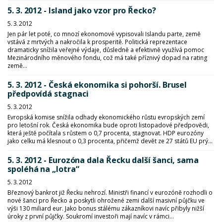
5. 3. 2012 - Island jako vzor pro Řecko?
5. 3. 2012
Jen pár let poté, co mnozí ekonomové vypisovali Islandu parte, země
vstává z mrtvých a nakročila k prosperitě. Politická reprezentace
dramaticky snížila veřejné výdaje, důsledně a efektivně využívá pomoc
Mezinárodního měnového fondu, což má také příznivý dopad na rating
země...
5. 3. 2012 - Česká ekonomika si pohorší. Brusel
předpovídá stagnaci
5. 3. 2012
Evropská komise snížila odhady ekonomického růstu evropských zemí
pro letošní rok. Česká ekonomika bude oproti listopadové předpovědi,
která ještě počítala s růstem o 0,7 procenta, stagnovat. HDP eurozóny
jako celku má klesnout o 0,3 procenta, přičemž devět ze 27 států EU prý...
5. 3. 2012 - Eurozóna dala Řecku další šanci, sama
spoléhá na „lotra“
5. 3. 2012
Březnový bankrot již Řecku nehrozí. Ministři financí v eurozóně rozhodli o
nové šanci pro Řecko a poskytli ohrožené zemi další masivní půjčku ve
výši 130 miliard eur. Jako bonus stálému zákazníkovi navíc přibyly nižší
úroky z první půjčky. Soukromí investoři mají navíc v rámci...