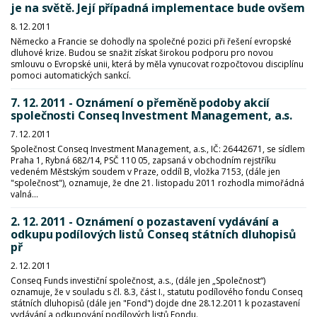
je na světě. Její případná implementace bude ovšem
8. 12. 2011
Německo a Francie se dohodly na společné pozici při řešení evropské
dluhové krize. Budou se snažit získat širokou podporu pro novou
smlouvu o Evropské unii, která by měla vynucovat rozpočtovou disciplínu
pomoci automatických sankcí.
7. 12. 2011 - Oznámení o přeměně podoby akcií
společnosti Conseq Investment Management, a.s.
7. 12. 2011
Společnost Conseq Investment Management, a.s., IČ: 26442671, se sídlem
Praha 1, Rybná 682/14, PSČ 110 05, zapsaná v obchodním rejstříku
vedeném Městským soudem v Praze, oddíl B, vložka 7153, (dále jen
"společnost"), oznamuje, že dne 21. listopadu 2011 rozhodla mimořádná
valná...
2. 12. 2011 - Oznámení o pozastavení vydávání a
odkupu podílových listů Conseq státních dluhopisů
př
2. 12. 2011
Conseq Funds investiční společnost, a.s., (dále jen „Společnost“)
oznamuje, že v souladu s čl. 8.3, část I., statutu podílového fondu Conseq
státních dluhopisů (dále jen "Fond") dojde dne 28.12.2011 k pozastavení
vydávání a odkupování podílových listů Fondu.