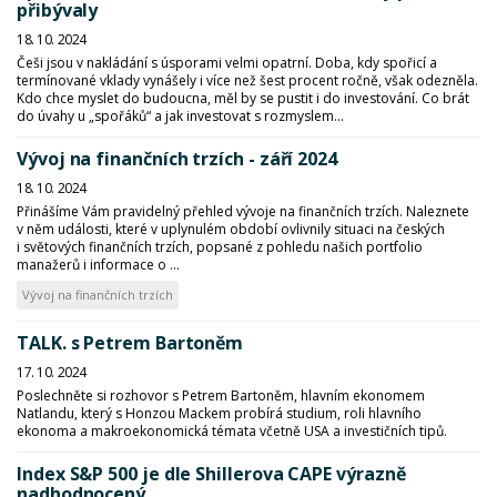
přibývaly
18. 10. 2024
Češi jsou v nakládání s úsporami velmi opatrní. Doba, kdy spořicí a
termínované vklady vynášely i více než šest procent ročně, však odezněla.
Kdo chce myslet do budoucna, měl by se pustit i do investování. Co brát
do úvahy u „spořáků“ a jak investovat s rozmyslem...
Vývoj na finančních trzích - září 2024
18. 10. 2024
Přinášíme Vám pravidelný přehled vývoje na finančních trzích. Naleznete
v něm události, které v uplynulém období ovlivnily situaci na českých
i světových finančních trzích, popsané z pohledu našich portfolio
manažerů i informace o ...
Vývoj na finančních trzích
TALK. s Petrem Bartoněm
17. 10. 2024
Poslechněte si rozhovor s Petrem Bartoněm, hlavním ekonomem
Natlandu, který s Honzou Mackem probírá studium, roli hlavního
ekonoma a makroekonomická témata včetně USA a investičních tipů.
Index S&P 500 je dle Shillerova CAPE výrazně
nadhodnocený