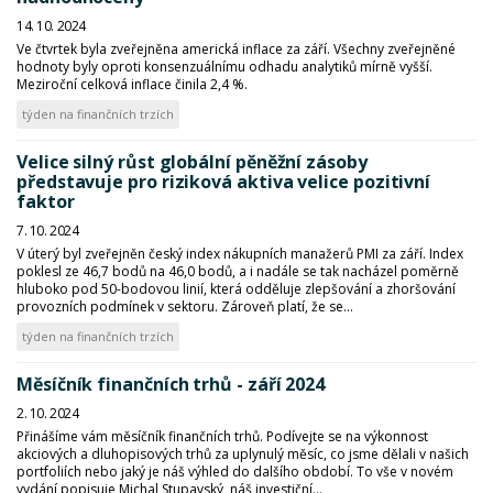
14. 10. 2024
Ve čtvrtek byla zveřejněna americká inflace za září. Všechny zveřejněné
hodnoty byly oproti konsenzuálnímu odhadu analytiků mírně vyšší.
Meziroční celková inflace činila 2,4 %.
týden na finančních trzích
Velice silný růst globální pěněžní zásoby
představuje pro riziková aktiva velice pozitivní
faktor
7. 10. 2024
V úterý byl zveřejněn český index nákupních manažerů PMI za září. Index
poklesl ze 46,7 bodů na 46,0 bodů, a i nadále se tak nacházel poměrně
hluboko pod 50-bodovou linií, která odděluje zlepšování a zhoršování
provozních podmínek v sektoru. Zároveň platí, že se...
týden na finančních trzích
Měsíčník finančních trhů - září 2024
2. 10. 2024
Přinášíme vám měsíčník finančních trhů. Podívejte se na výkonnost
akciových a dluhopisových trhů za uplynulý měsíc, co jsme dělali v našich
portfoliích nebo jaký je náš výhled do dalšího období. To vše v novém
vydání popisuje Michal Stupavský, náš investiční...