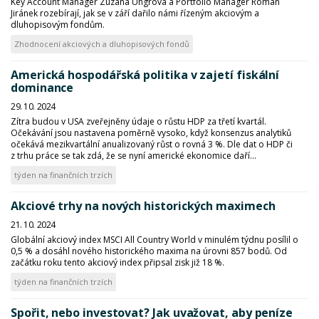
Key Account Manager Zuzana Ungrová a Portfolio Manager Roman
Jiránek rozebírají, jak se v září dařilo námi řízeným akciovým a
dluhopisovým fondům.
Zhodnocení akciových a dluhopisových fondů
Americká hospodářská politika v zajetí fiskální
dominance
29. 10. 2024
Zítra budou v USA zveřejněny údaje o růstu HDP za třetí kvartál.
Očekávání jsou nastavena poměrně vysoko, když konsenzus analytiků
očekává mezikvartální anualizovaný růst o rovná 3 %. Dle dat o HDP či
z trhu práce se tak zdá, že se nyní americké ekonomice daří...
týden na finančních trzích
Akciové trhy na nových historických maximech
21. 10. 2024
Globální akciový index MSCI All Country World v minulém týdnu posílil o
0,5 % a dosáhl nového historického maxima na úrovni 857 bodů. Od
začátku roku tento akciový index připsal zisk již 18 %.
týden na finančních trzích
Spořit, nebo investovat? Jak uvažovat, aby peníze