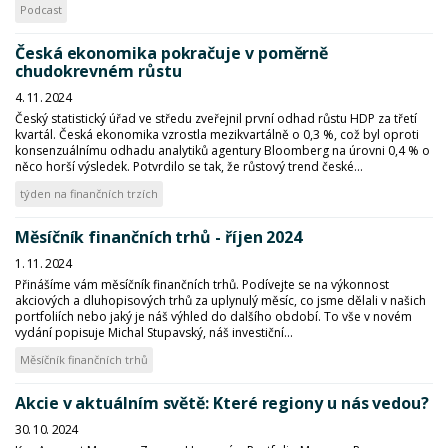
Podcast
Česká ekonomika pokračuje v poměrně
chudokrevném růstu
4. 11. 2024
Český statistický úřad ve středu zveřejnil první odhad růstu HDP za třetí
kvartál. Česká ekonomika vzrostla mezikvartálně o 0,3 %, což byl oproti
konsenzuálnímu odhadu analytiků agentury Bloomberg na úrovni 0,4 % o
něco horší výsledek. Potvrdilo se tak, že růstový trend české...
týden na finančních trzích
Měsíčník finančních trhů - říjen 2024
1. 11. 2024
Přinášíme vám měsíčník finančních trhů. Podívejte se na výkonnost
akciových a dluhopisových trhů za uplynulý měsíc, co jsme dělali v našich
portfoliích nebo jaký je náš výhled do dalšího období. To vše v novém
vydání popisuje Michal Stupavský, náš investiční...
Měsíčník finančních trhů
Akcie v aktuálním světě: Které regiony u nás vedou?
30. 10. 2024