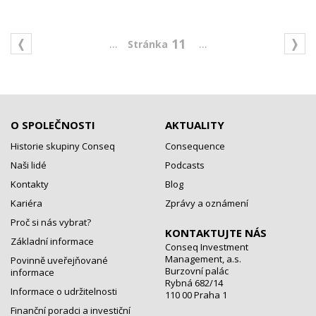
...
...
11
O SPOLEČNOSTI
AKTUALITY
Historie skupiny Conseq
Consequence
Naši lidé
Podcasts
Kontakty
Blog
Kariéra
Zprávy a oznámení
Proč si nás vybrat?
KONTAKTUJTE NÁS
Základní informace
Conseq Investment
Management, a.s.
Povinně uveřejňované
Burzovní palác
informace
Rybná 682/14
Informace o udržitelnosti
110 00 Praha 1
Finanční poradci a investiční