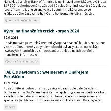
Na základě analýzy Bank of America je nyní hlavní americký akciový index
S&P 500 nadhodnocený na základě 19 valuačních indikátorů z 20. Valuace
jsou přitom na jednu stranu velice špatným indikátorem, co se
krátkodobého časování trhu týče na horizontu několika měsíců...
týden na finančních trzích
Vývoj na finančních trzích - srpen 2024
16. 9. 2024
Přinášíme Vám pravidelný přehled vývoje na finančních trzích. Naleznete
v něm události, které v uplynulém období ovlivnily situaci na českých
i světových finančních trzích, popsané z pohledu našich portfolio
manažerů i informace o ...
Vývoj na finančních trzích
TALK. s Davidem Schweinerem a Ondřejem
Perušičem
12. 9. 2024
Poslechněte si rozhovor s mistry světa v beach volejbale Davidem
Schweinerem a Ondřejem Perušičem o jejich fungování ve světě volejbalu
a dalších volejbalových i investičních témat, který moderuje investiční
specialista Jan Macek. Rozhovoru se zúčastnil také David Kufa, bývalý...
Podcast