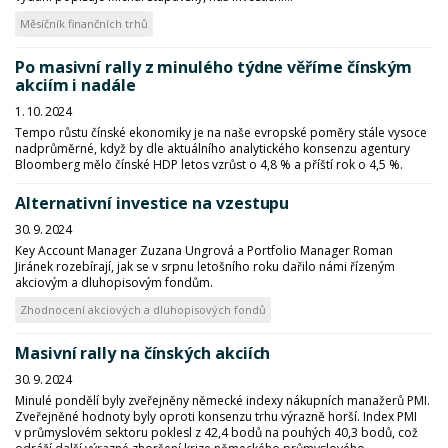
Měsíčník finančních trhů
Po masivní rally z minulého týdne věříme čínským
akciím i nadále
1. 10. 2024
Tempo růstu čínské ekonomiky je na naše evropské poměry stále vysoce
nadprůměrné, když by dle aktuálního analytického konsenzu agentury
Bloomberg mělo čínské HDP letos vzrůst o 4,8 % a příští rok o 4,5 %.
Alternativní investice na vzestupu
30. 9. 2024
Key Account Manager Zuzana Ungrová a Portfolio Manager Roman
Jiránek rozebírají, jak se v srpnu letošního roku dařilo námi řízeným
akciovým a dluhopisovým fondům.
Zhodnocení akciových a dluhopisových fondů
Masivní rally na čínských akciích
30. 9. 2024
Minulé pondělí byly zveřejněny německé indexy nákupních manažerů PMI.
Zveřejněné hodnoty byly oproti konsenzu trhu výrazně horší. Index PMI
v průmyslovém sektoru poklesl z 42,4 bodů na pouhých 40,3 bodů, což