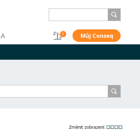
RA
Můj Conseq
0
Změnit zobrazení: