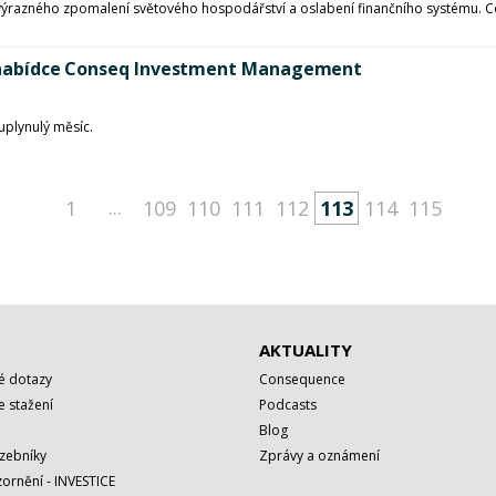
z výrazného zpomalení světového hospodářství a oslabení finančního systému. Co
 v nabídce Conseq Investment Management
uplynulý měsíc.
...
1
109
110
111
112
113
114
115
AKTUALITY
é dotazy
Consequence
 stažení
Podcasts
Blog
azebníky
Zprávy a oznámení
ornění - INVESTICE