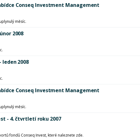
v nabídce Conseq Investment Management
uplynulý měsíc.
 únor 2008
c.
- leden 2008
c.
v nabídce Conseq Investment Management
uplynulý měsíc.
t - 4. čtvrtletí roku 2007
eportů fondů Conseq Invest, které naleznete zde.