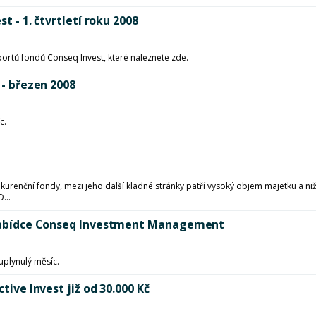
t - 1. čtvrtletí roku 2008
eportů fondů Conseq Invest, které naleznete zde.
 - březen 2008
c.
kurenční fondy, mezi jeho další kladné stránky patří vysoký objem majetku a ni
...
v nabídce Conseq Investment Management
uplynulý měsíc.
tive Invest již od 30.000 Kč