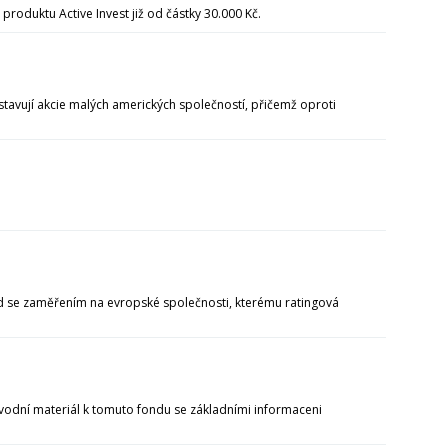
roduktu Active Invest již od částky 30.000 Kč.
tavují akcie malých amerických společností, přičemž oproti
nd se zaměřením na evropské společnosti, kterému ratingová
úvodní materiál k tomuto fondu se základními informaceni