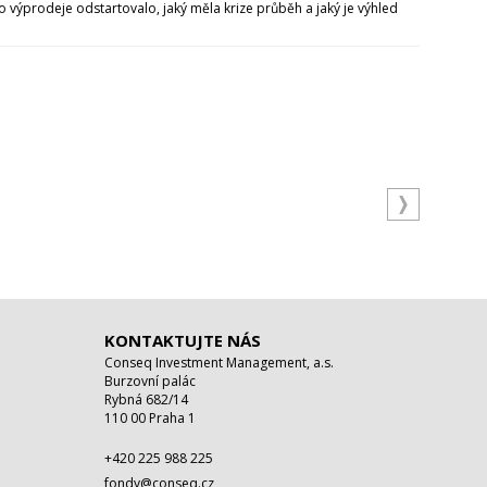
 výprodeje odstartovalo, jaký měla krize průběh a jaký je výhled
KONTAKTUJTE NÁS
Conseq Investment Management, a.s.
Burzovní palác
Rybná 682/14
110 00 Praha 1
+420 225 988 225
fondy@conseq.cz