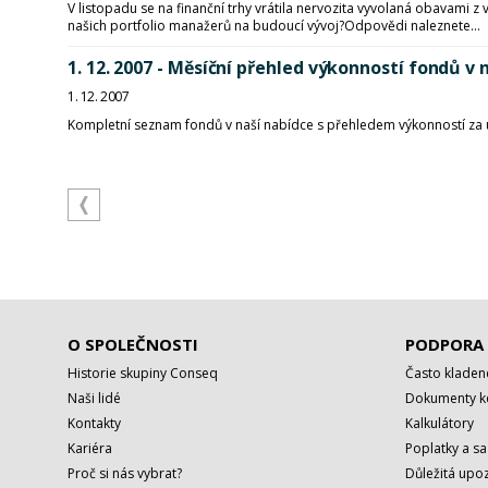
V listopadu se na finanční trhy vrátila nervozita vyvolaná obavami 
našich portfolio manažerů na budoucí vývoj?Odpovědi naleznete...
1. 12. 2007 - Měsíční přehled výkonností fondů
1. 12. 2007
Kompletní seznam fondů v naší nabídce s přehledem výkonností za 
O SPOLEČNOSTI
PODPORA
Historie skupiny Conseq
Často kladen
Naši lidé
Dokumenty ke
Kontakty
Kalkulátory
Kariéra
Poplatky a s
Proč si nás vybrat?
Důležitá upoz