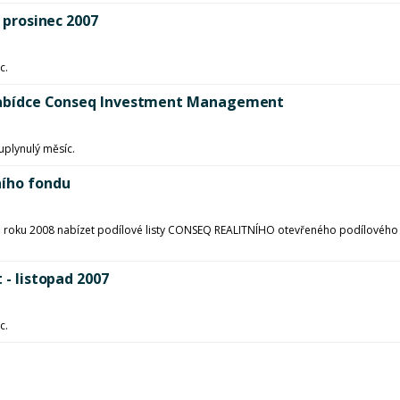
- prosinec 2007
c.
v nabídce Conseq Investment Management
uplynulý měsíc.
ního fondu
 roku 2008 nabízet podílové listy CONSEQ REALITNÍHO otevřeného podílového f
 - listopad 2007
c.