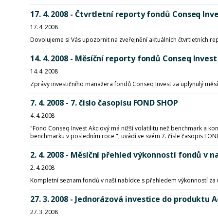
17. 4. 2008 - Čtvrtletní reporty fondů Conseq Inves
17. 4. 2008
Dovolujeme si Vás upozornit na zveřejnění aktuálních čtvrtletních r
14. 4. 2008 - Měsíční reporty fondů Conseq Invest
14. 4. 2008
Zprávy investičního manažera fondů Conseq Invest za uplynulý měsí
7. 4. 2008 - 7. číslo časopisu FOND SHOP
4. 4. 2008
"Fond Conseq Invest Akciový má nižší volatilitu než benchmark a kon
benchmarku v posledním roce.", uvádí ve svém 7. čísle časopis FOND
2. 4. 2008 - Měsíční přehled výkonností fondů 
2. 4. 2008
Kompletní seznam fondů v naší nabídce s přehledem výkonností za 
27. 3. 2008 - Jednorázová investice do produktu Ac
27. 3. 2008