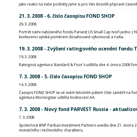
Jako reakci na Vaše podněty jsme si pro Vás dovolili připravit čas
21. 3. 2008 - 6. číslo časopisu FOND SHOP
26. 3. 2008
Portrét námi nabízeného fondu Parvest US Small Cap tvoří jedno z h
konkurenci vyniká poměrem dosahované výkonnosti a rizika.
19. 3. 2008 - Zvýšení ratingového ocenění fond
19. 3. 2008
Ratingová agentura Standard & Poor´s udělila dne 4. února 2008 f
7. 3. 2008 - 5. číslo časopisu FOND SHOP
14. 3. 2008
Časopis FOND SHOP se ve svém letošním pátem čísle zaměřil na fond
agentura Morningstar udělila hodnocení AA.
7. 3. 2008 - Nový fond PARVEST Russia - aktualizo
7. 3. 2008
Společnost BNP Paribas Investment Partners uvedla dne 21. února 20
investičního i technického charakteru.