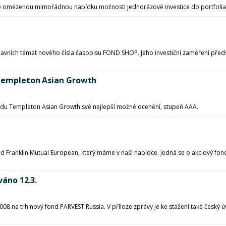
ově omezenou mimořádnou nabídku možnosti jednorázové investice do portfolia p
lavních témat nového čísla časopisu FOND SHOP. Jeho investiční zaměření předs
u Templeton Asian Growth
ondu Templeton Asian Growth své nejlepší možné ocenění, stupeň AAA.
 Franklin Mutual European, který máme v naší nabídce. Jedná se o akciový fo
váno 12.3.
08 na trh nový fond PARVEST Russia. V příloze zprávy je ke stažení také český 